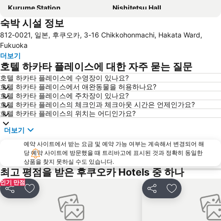
Kurume Station
Nishitetsu Hall
숙박 시설 정보
Tojinmachi Station
Saga Station
812-0021, 일본, 후쿠오카, 3-16 Chikkohonmachi, Hakata Ward,
Minami Fukuoka Station
Kurosaki Station
Fukuoka
Fukuoka Kokusai Center
Fukuoka Convention Center
더보기
호텔 하카타 플레이스에 대한 자주 묻는 질문
Kyushu National Museum
Nishitetsu Kurume Station
호텔 하카타 플레이스에 수영장이 있나요?
Nishitetsu Hirao Station
Fukuoka Yafuoku! Dome
호텔 하카타 플레이스에서 애완동물을 허용하나요?
Marine World Uminonakamichi
호텔 하카타 플레이스에 주차장이 있나요?
호텔 하카타 플레이스의 체크인과 체크아웃 시간은 언제인가요?
호텔 하카타 플레이스의 위치는 어디인가요?
더보기
예약 사이트에서 받는 요금 및 예약 가능 여부는 계속해서 변경되어 해
당 예약 사이트에 방문했을 때 트리바고에 표시된 것과 정확히 동일한
상품을 찾지 못하실 수도 있습니다.
최고 평점을 받은 후쿠오카 Hotels 중 하나
인기 만점
공유
즐겨찾기에 추가
공유
즐겨찾기에 