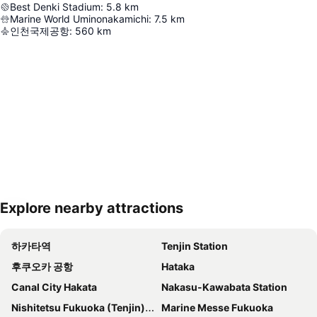
Best Denki Stadium
:
5.8
km
Marine World Uminonakamichi
:
7.5
km
인천국제공항
:
560
km
Explore nearby attractions
지도 확대하기
하카타역
Tenjin Station
후쿠오카 공항
Hataka
Canal City Hakata
Nakasu-Kawabata Station
Nishitetsu Fukuoka (Tenjin) Station
Marine Messe Fukuoka