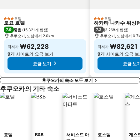
호텔
호텔
3 성급
3 성급
토요 호텔
하카타 나카수 워싱턴
7.9
7.2
좋음
(
15,321개 평점
)
(
3,268개 평점
)
후쿠오카, 도심에서 2.0km
후쿠오카, 도심에서 0.7
₩62,228
₩82,621
최저가
최저가
9개
사이트의 요금 보기
9개
사이트의 요금 보
요금 보기
요금 보
후쿠오카의 숙소 모두 보기
후쿠오카의 기타 숙소
호텔
B&B
서비스드 아
호스텔
게스