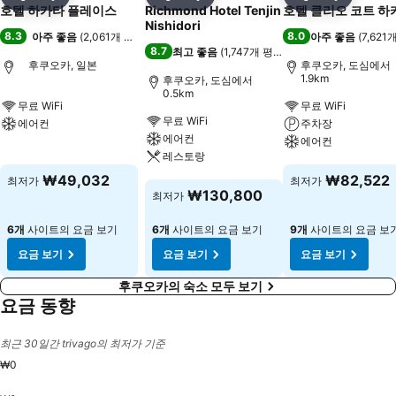
공유
즐겨찾기에 추가
공유
즐겨찾기에 추가
공유
즐겨찾기
호텔 하카타 플레이스
Richmond Hotel Tenjin
호텔 클리오 코트 하
Nishidori
8.3
8.0
아주 좋음
(
2,061개 평점
)
아주 좋음
(
7,621
8.7
최고 좋음
(
1,747개 평점
)
후쿠오카, 일본
후쿠오카, 도심에서
1.9km
후쿠오카, 도심에서
0.5km
무료 WiFi
무료 WiFi
무료 WiFi
에어컨
주차장
에어컨
에어컨
요금 보기
레스토랑
요금 보기
₩49,032
₩82,522
최저가
최저가
요금 보기
₩130,800
최저가
6개
사이트의 요금 보기
6개
사이트의 요금 보기
9개
사이트의 요금 보
요금 보기
요금 보기
요금 보기
후쿠오카의 숙소 모두 보기
요금 동향
최근 30일간 trivago의 최저가 기준
₩0