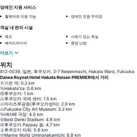
장애인 지원 서비스
휠체어로 이용 가능
장애인 전용 주차장
객실 내 편의 시설
욕조
샤워기 있는 욕실
헤어드라이어
중앙 난방
더보기
위치
812-0039, 일본, 후쿠오카, 2-7 Reisenmachi, Hakata Ward, Fukuoka
Daiwa Roynet Hotel Hakata Reisen PREMIER에서 거리
기온 역
:
0.2
km
Hakata'za
:
0.6
km
후쿠오카
:
1
km
후쿠오카 국제 센터
:
1.5
km
마이즈루공원(후쿠오카성터)
:
2.9
km
Fukuoka City Art Museum
:
3.2
km
Hkt48 극장
:
4.5
km
Best Denki Stadium
:
4.6
km
후쿠오카 Paypay 돔
:
4.7
km
후쿠오카 타워
:
5.6
km
Marine World Uminonakamichi
:
8.8
km