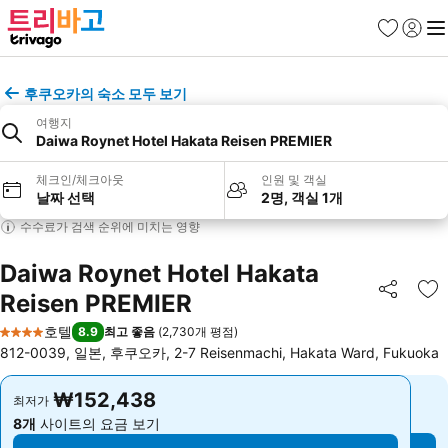
즐겨찾기
로그인
메
후쿠오카의 숙소 모두 보기
여행지
Daiwa Roynet Hotel Hakata Reisen PREMIER
체크인/체크아웃
인원 및 객실
날짜 선택
2명, 객실 1개
수수료가 검색 순위에 미치는 영향
Daiwa Roynet Hotel Hakata
Reisen PREMIER
공유
즐
호텔
8.9
최고 좋음
(
2,730개 평점
)
4 성급
812-0039, 일본, 후쿠오카, 2-7 Reisenmachi, Hakata Ward, Fukuoka
₩152,438
₩152,438
최저가
최저가
8개
사이트의 요금 보기
8개
사이트의 요금 보기