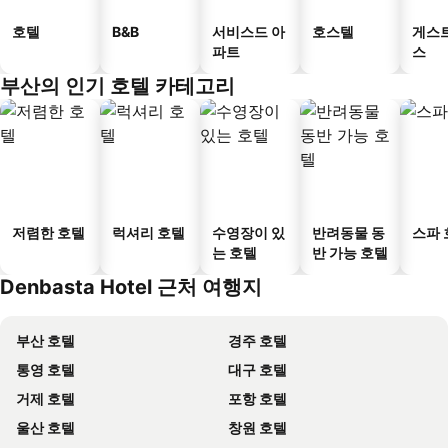
호텔
B&B
서비스드 아
호스텔
게스
파트
스
부산의 인기 호텔 카테고리
저렴한 호텔
럭셔리 호텔
수영장이 있
반려동물 동
스파 
는 호텔
반 가능 호텔
Denbasta Hotel 근처 여행지
부산 호텔
경주 호텔
통영 호텔
대구 호텔
거제 호텔
포항 호텔
울산 호텔
창원 호텔