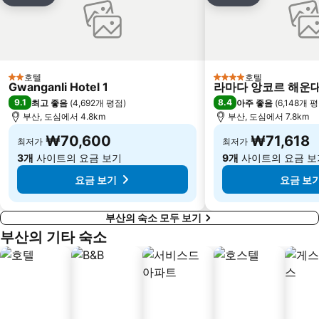
호텔
호텔
2 성급
4 성급
Gwanganli Hotel 1
라마다 앙코르 해운
9.1
8.4
최고 좋음
(
4,692개 평점
)
아주 좋음
(
6,148개 
부산, 도심에서 4.8km
부산, 도심에서 7.8km
₩70,600
₩71,618
최저가
최저가
3개
사이트의 요금 보기
9개
사이트의 요금 보
요금 보기
요금 보
부산의 숙소 모두 보기
부산의 기타 숙소