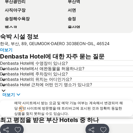
부산광안리
부산역
사직야구장
서면
송정해수욕장
송정
벡스코
울산역
숙박 시설 정보
김해국제공항
Haeundae-gu
한국, 부산, 89, GEUMGOK-DAERO 303BEON-GIL, 46524
부산 아쿠아리움
삼락체육공원
더보기
Denbasta Hotel에 대한 자주 묻는 질문
Denbasta Hotel에 수영장이 있나요?
Denbasta Hotel에서 애완동물을 허용하나요?
Denbasta Hotel에 주차장이 있나요?
Denbasta Hotel의 위치는 어디인가요?
Denbasta Hotel 근처에 어떤 인기 명소가 있나요?
더보기
예약 사이트에서 받는 요금 및 예약 가능 여부는 계속해서 변경되어 해
당 예약 사이트에 방문했을 때 트리바고에 표시된 것과 정확히 동일한
상품을 찾지 못하실 수도 있습니다.
최고 평점을 받은 부산 Hotels 중 하나
공유
즐겨찾기에 추가
공유
즐겨찾기에 