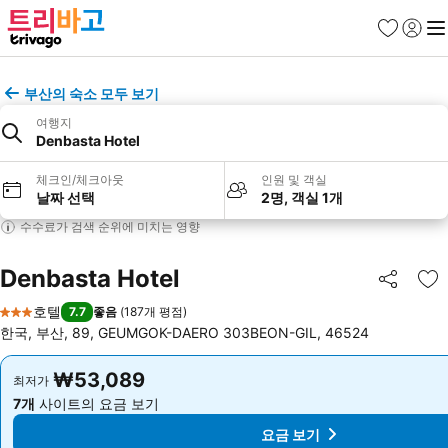
즐겨찾기
로그인
메
부산의 숙소 모두 보기
여행지
Denbasta Hotel
체크인/체크아웃
인원 및 객실
날짜 선택
2명, 객실 1개
수수료가 검색 순위에 미치는 영향
Denbasta Hotel
공유
즐
호텔
7.7
좋음
(
187개 평점
)
3 성급
한국, 부산, 89, GEUMGOK-DAERO 303BEON-GIL, 46524
₩53,089
₩53,089
최저가
최저가
7개
사이트의 요금 보기
7개
사이트의 요금 보기
요금 보기
요금 보기