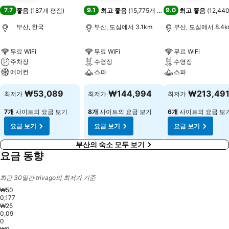
7.7
9.1
9.0
좋음
(
187개 평점
)
최고 좋음
(
15,775개 평점
)
최고 좋음
(
12,4
부산, 한국
부산, 도심에서 3.1km
부산, 도심에서 8.4k
무료 WiFi
무료 WiFi
무료 WiFi
주차장
수영장
수영장
에어컨
스파
스파
₩53,089
₩144,994
₩213,49
최저가
최저가
최저가
7개
사이트의 요금 보기
8개
사이트의 요금 보기
6개
사이트의 요금 보
요금 보기
요금 보기
요금 보기
부산의 숙소 모두 보기
요금 동향
최근 30일간 trivago의 최저가 기준
₩50
0,177
₩25
0,09
0