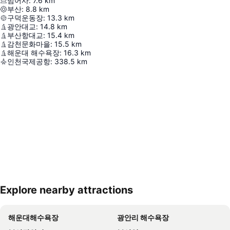
범어사
:
7.6
km
부산
:
8.8
km
구덕운동장
:
13.3
km
광안대교
:
14.8
km
부산항대교
:
15.4
km
감천문화마을
:
15.5
km
해운대 해수욕장
:
16.3
km
인천국제공항
:
338.5
km
Explore nearby attractions
지도 확대하기
해운대해수욕장
광안리 해수욕장