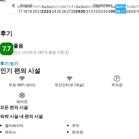
₩0
Saturday, 
₩82,164
Saturday, August 22
₩77,400
Saturday, August 29
₩77,449
September
Friday, Sept
₩67,117
August
Friday, August 21
₩58,691
Friday, August 28
₩58,707
Tuesday, Septembe
₩55,701
Wednesday, Sept
₩57,738
Thursday, Sep
₩57,524
Sunday, 
₩57,524
Monda
₩57,9
Tues
₩57
We
₩
Monday, August 17
₩54,058
Tuesday, August 18
₩54,026
Wednesday, August 19
₩50,921
Thursday, August 20
₩53,434
Sunday, August 23
₩53,434
Monday, August 24
₩54,371
Tuesday, August 25
₩53,861
Wednesday, August 26
₩53,911
Thursday, August 27
₩53,960
Sunday, August 30
₩53,599
Monday, August 31
₩53,254
Mo
Tu
We
Th
Fr
Sa
Su
Mo
Tu
We
Th
Fr
Sa
Su
Mo
Tu
We
Th
Fr
Sa
Su
Mo
Tu
We
T
17
18
19
20
21
22
23
24
25
26
27
28
29
30
31
01
02
03
04
05
06
07
08
09
1
후기
좋음
7.7
인기 사이트의 187개 평점
기준
후기 보기
인기 편의 시설
무료 WiFi (로비)
무선인터넷 (객실)
주차장
에어컨
모든 편의 시설
숙박 시설 내 편의 시설
엘리베이터
주차
테라스
편의점