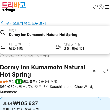
즐겨찾기
로그인
메
구마모토의 숙소 모두 보기
여행지
Dormy Inn Kumamoto Natural Hot Spring
체크인/체크아웃
인원 및 객실
날짜 선택
2명, 객실 1개
수수료가 검색 순위에 미치는 영향
Dormy Inn Kumamoto Natural
Hot Spring
공유
즐
호텔
8.5
최고 좋음
(
10,949개 평점
)
3 성급
860-0804, 일본, 구마모토, 3-1 Karashimacho, Chuo Ward,
Kumamoto
₩105,637
₩105,637
최저가
최저가
5개
사이트의 요금 보기
5개
사이트의 요금 보기