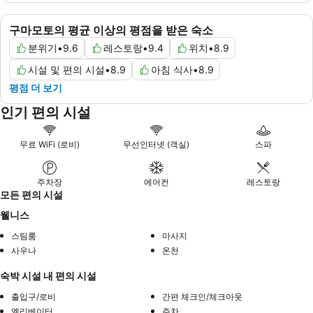
구마모토의 평균 이상의 평점을 받은 숙소
분위기
•
9.6
레스토랑
•
9.4
위치
•
8.9
시설 및 편의 시설
•
8.9
아침 식사
•
8.9
평점 더 보기
인기 편의 시설
무료 WiFi (로비)
무선인터넷 (객실)
스파
주차장
에어컨
레스토랑
모든 편의 시설
웰니스
스팀룸
마사지
사우나
온천
숙박 시설 내 편의 시설
출입구/로비
간편 체크인/체크아웃
엘리베이터
주차