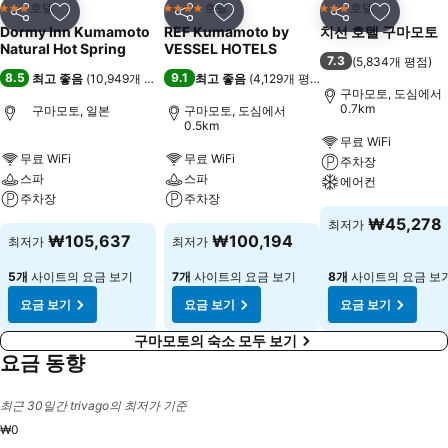
호텔
호텔
호텔
3 성급
4 성급
3 성급
공유
즐겨찾기에 추가
공유
즐겨찾기에 추가
공유
즐겨찾기
Dormy Inn Kumamoto
REF Kumamoto by
치선 호텔 구마모토
Natural Hot Spring
VESSEL HOTELS
7.3
(
5,834개 평점
)
8.5
9.1
최고 좋음
(
10,949개 평점
)
최고 좋음
(
4,129개 평점
)
구마모토, 도심에서
0.7km
구마모토, 일본
구마모토, 도심에서
0.5km
무료 WiFi
무료 WiFi
무료 WiFi
주차장
스파
스파
에어컨
주차장
주차장
₩45,278
최저가
₩105,637
₩100,194
최저가
최저가
5개
사이트의 요금 보기
7개
사이트의 요금 보기
8개
사이트의 요금 보
요금 보기
요금 보기
요금 보기
구마모토의 숙소 모두 보기
요금 동향
최근 30일간 trivago의 최저가 기준
₩0