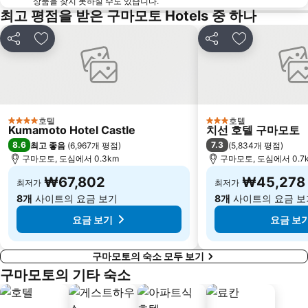
상품을 찾지 못하실 수도 있습니다.
최고 평점을 받은 구마모토 Hotels 중 하나
공유
즐겨찾기에 추가
공유
즐겨찾기에 
호텔
호텔
4 성급
3 성급
Kumamoto Hotel Castle
치선 호텔 구마모토
8.6
7.3
최고 좋음
(
6,967개 평점
)
(
5,834개 평점
)
구마모토, 도심에서 0.3km
구마모토, 도심에서 0.7
₩67,802
₩45,278
최저가
최저가
8개
사이트의 요금 보기
8개
사이트의 요금 보
요금 보기
요금 보
구마모토의 숙소 모두 보기
구마모토의 기타 숙소