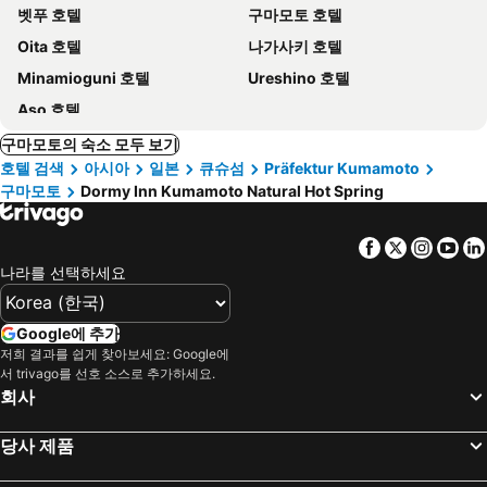
벳푸 호텔
구마모토 호텔
Oita 호텔
나가사키 호텔
Minamioguni 호텔
Ureshino 호텔
Aso 호텔
구마모토의 숙소 모두 보기
호텔 검색
아시아
일본
큐슈섬
Präfektur Kumamoto
구마모토
Dormy Inn Kumamoto Natural Hot Spring
Facebook
Twitter
Insta
Yo
나라를 선택하세요
Google에 추가
저희 결과를 쉽게 찾아보세요: Google에
서 trivago를 선호 소스로 추가하세요.
회사
당사 제품