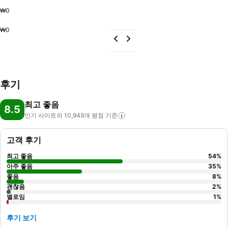
₩0
₩0
후기
최고 좋음
8.5
인기 사이트의 10,949개 평점
기준
고객 후기
최고 좋음
54
%
아주 좋음
35
%
좋음
8
%
괜찮음
2
%
별로임
1
%
후기 보기