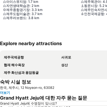
아이스뮤지엄
:
1.7
km
제주목관아
:
4.
자연생태학습관
:
2
km
동문시장
:
5.2
제주종합경기장
:
3.3
km
제주민속자연
제주도립미술관
:
3.7
km
인천국제공항
:
제주러브랜드
:
3.8
km
Explore nearby attractions
제주국제공항
서귀포
협재 해수욕장
성산
제주 화산섬과 용암동굴
숙박 시설 정보
한국, 제주시, 12 Noyeon-ro, 63082
더보기
Grand Hyatt Jeju에 대한 자주 묻는 질문
Grand Hyatt Jeju에 수영장이 있나요?