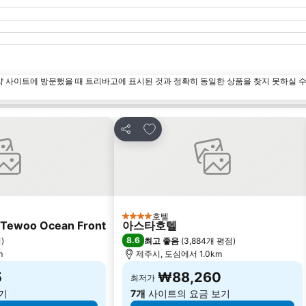
약 사이트에 방문했을 때 트리바고에 표시된 것과 정확히 동일한 상품을 찾지 못하실 
즐겨찾기에 추가
공유
호텔
4 성급
ho Tewoo Ocean Front
아스타호텔
8.6
점
)
최고 좋음
(
3,884개 평점
)
m
제주시, 도심에서 1.0km
5
₩88,260
최저가
기
7개
사이트의 요금 보기