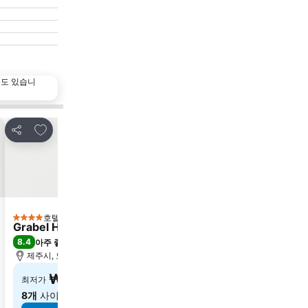
수도 있습니
즐겨찾기에 추가
즐겨찾기에 추
공유
공유
호텔
호텔
4 성급
5 성급
Grabel Hotel Jeju
제주 썬호텔&카지
8.4
8.7
아주 좋음
(
6,038개 평점
)
최고 좋음
(
1,621개
제주시, 도심에서 9.5km
제주시, 도심에서 3.6k
₩93,916
₩127,86
최저가
최저가
8개
사이트의 요금 보기
6개
사이트의 요금 