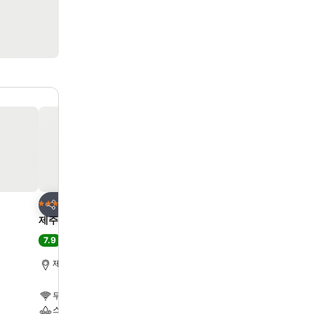
즐겨찾기에 추가
즐겨찾기에 추가
호텔
호텔
5 성급
4 성급
공유
공유
제주 오리엔탈호텔 카지노
Hotel Whistlelark Jeju
7.9
8.3
좋음
(
4,308개 평점
)
아주 좋음
(
8,329개 평점
제주시, 도심에서 2.2km
제주시, 도심에서 2.0km
무료 WiFi
무료 WiFi
스파
수영장