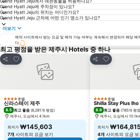
Grand Hyatt Jeju에서 애완동물을 허용하나요?
Grand Hyatt Jeju에 주차장이 있나요?
Grand Hyatt Jeju의 위치는 어디인가요?
Grand Hyatt Jeju 근처에 어떤 인기 명소가 있나요?
더보기
예약 사이트에서 받는 요금 및 예약 가능 여부는 계속해서 변경되어 해당 예
다.
최고 평점을 받은 제주시 Hotels 중 하나
즐겨찾기에 추가
즐겨찾기에 추가
공유
공유
호텔
호텔
4 성급
4 성급
신라스테이 제주
Shilla Stay Plus I
8.5
8.9
최고 좋음
(
8,281개 평점
)
최고 좋음
(
785개 평
제주시, 도심에서 4.1km
제주시, 도심에서 10.1k
₩145,603
₩164,81
최저가
최저가
7개
사이트의 요금 보기
4개
사이트의 요금 보