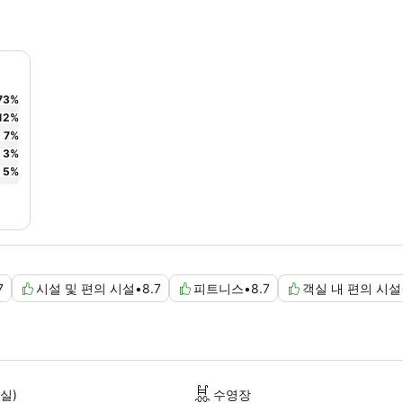
73
%
12
%
7
%
3
%
5
%
7
시설 및 편의 시설
•
8.7
피트니스
•
8.7
객실 내 편의 시설
실)
수영장