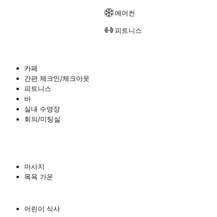
에어컨
피트니스
카페
간편 체크인/체크아웃
피트니스
바
실내 수영장
회의/미팅실
마사지
목욕 가운
어린이 식사