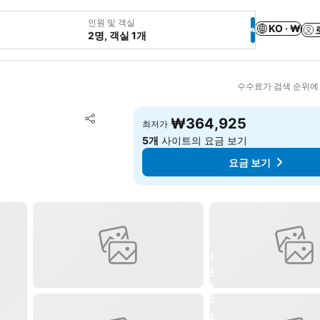
웃
인원 및 객실
KO · ₩
2명, 객실 1개
수수료가 검색 순위에
즐겨찾기에 추가
₩364,925
최저가
공유
5개
사이트의 요금 보기
요금 보기