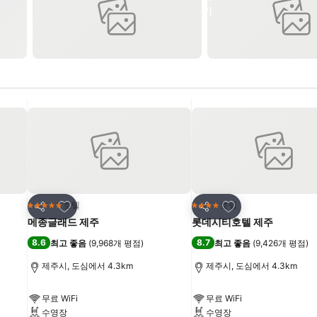
즐겨찾기에 추가
즐겨찾기에 추가
호텔
호텔
5 성급
4 성급
공유
공유
메종글래드 제주
롯데시티호텔 제주
8.6
8.7
최고 좋음
(
9,968개 평점
)
최고 좋음
(
9,426개 평점
)
제주시, 도심에서 4.3km
제주시, 도심에서 4.3km
무료 WiFi
무료 WiFi
수영장
수영장