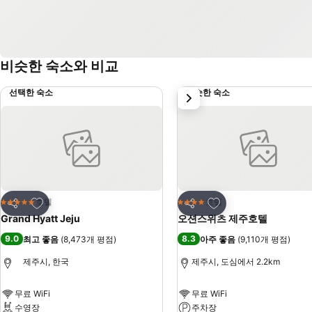
비슷한 숙소와 비교
선택한 숙소
비슷한 숙소
다음
즐겨찾기에 추가
즐겨찾기에 추가
호텔
호텔
5 성급
4 성급
공유
공유
Grand Hyatt Jeju
오션스위츠 제주호텔
9.0
8.3
최고 좋음
(
8,473개 평점
)
아주 좋음
(
9,110개 평점
)
제주시, 한국
제주시, 도심에서 2.2km
무료 WiFi
무료 WiFi
수영장
주차장