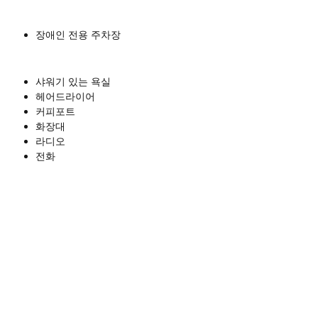
장애인 전용 주차장
샤워기 있는 욕실
헤어드라이어
커피포트
화장대
라디오
전화