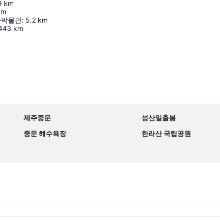
9
km
km
사박물관
:
5.2
km
443
km
지도 확대하기
제주중문
성산일출봉
중문 해수욕장
한라산 국립공원