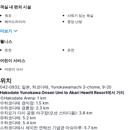
객실 내 편의 시설
욕조
샤워기 있는 욕실
헤어드라이어
중앙 난방
더보기
웰니스
온천
온천
어린이 서비스
어린이 식사
위치
042-0932, 일본, 하코다테, Yunokawamachi 3-chome, 9-20
Hakodate Yunokawa Onsen Umi to Akari Hewitt Resort에서 거리
Hakodate Arena
:
1
km
하코다테 경마장
:
1.5
km
하코다테 경륜장
:
2.3
km
치요가 다이 공원 야구장(오션 스타디움)
:
3.8
km
하코다테
:
5.2
km
하코다테
:
5.4
km
하코다테시 세이칸 연락선 기념관 마슈마루
:
5.7
km