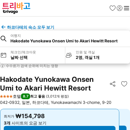
즐겨찾기
로그인
메
하코다테의 숙소 모두 보기
여행지
Hakodate Yunokawa Onsen Umi to Akari Hewitt Resort
체크인/체크아웃
인원 및 객실
날짜 선택
2명, 객실 1개
수수료가 검색 순위에 미치는 영향
Hakodate Yunokawa Onsen
Umi to Akari Hewitt Resort
공유
즐
호텔
8.7
최고 좋음
(
3,012개 평점
)
4 성급
042-0932, 일본, 하코다테, Yunokawamachi 3-chome, 9-20
₩154,798
₩154,798
최저가
최저가
3개
사이트의 요금 보기
3개
사이트의 요금 보기