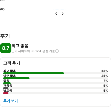
₩0
후기
최고 좋음
8.7
인기 사이트의 3,012개 평점
기준
고객 후기
최고 좋음
58
%
아주 좋음
25
%
좋음
7
%
괜찮음
5
%
별로임
5
%
후기 보기