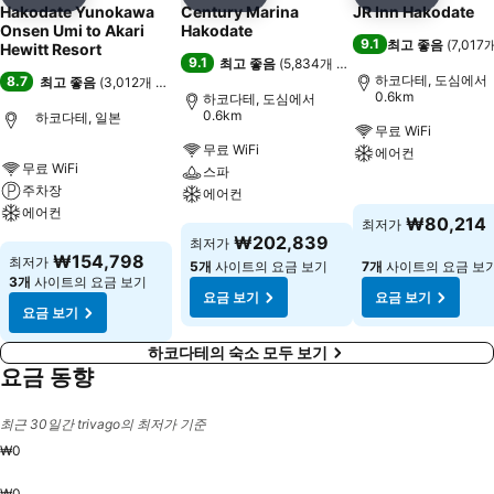
공유
즐겨찾기에 추가
공유
즐겨찾기에 추가
공유
즐겨찾기
Hakodate Yunokawa
Century Marina
JR Inn Hakodate
Onsen Umi to Akari
Hakodate
9.1
최고 좋음
(
7,017
Hewitt Resort
9.1
최고 좋음
(
5,834개 평점
)
하코다테, 도심에서
8.7
최고 좋음
(
3,012개 평점
)
0.6km
하코다테, 도심에서
0.6km
하코다테, 일본
무료 WiFi
무료 WiFi
에어컨
무료 WiFi
스파
주차장
에어컨
요금 보기
에어컨
₩80,214
최저가
요금 보기
₩202,839
최저가
요금 보기
₩154,798
최저가
5개
사이트의 요금 보기
7개
사이트의 요금 보
3개
사이트의 요금 보기
요금 보기
요금 보기
요금 보기
하코다테의 숙소 모두 보기
요금 동향
최근 30일간 trivago의 최저가 기준
₩0
₩0