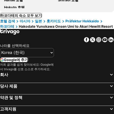
Hokuto 호텔
하코다테의 숙소 모두 보기
호텔 검색
아시아
일본
홋카이도
Präfektur Hokkaido
하코다테
Hakodate Yunokawa Onsen Umi to Akari Hewitt Resort
Facebook
Twitter
Insta
Yo
나라를 선택하세요
Google에 추가
저희 결과를 쉽게 찾아보세요: Google에
서 trivago를 선호 소스로 추가하세요.
회사
당사 제품
약관 및 정책
고객지원