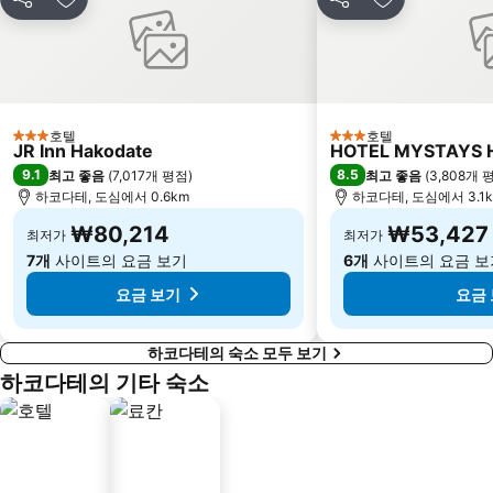
공유
즐겨찾기에 추가
공유
즐겨찾기에 
호텔
호텔
3 성급
3 성급
JR Inn Hakodate
HOTEL MYSTAYS H
9.1
8.5
최고 좋음
(
7,017개 평점
)
최고 좋음
(
3,808개 
하코다테, 도심에서 0.6km
하코다테, 도심에서 3.1
₩80,214
₩53,427
최저가
최저가
7개
사이트의 요금 보기
6개
사이트의 요금 보
요금 보기
요금
하코다테의 숙소 모두 보기
하코다테의 기타 숙소