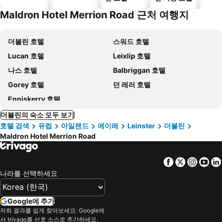
Maldron Hotel Merrion Road 근처 여행지
더블린 호텔
스워드 호텔
Lucan 호텔
Leixlip 호텔
나스 호텔
Balbriggan 호텔
Gorey 호텔
던 레러 호텔
Enniskerry 호텔
더블린의 숙소 모두 보기
호텔 검색
유럽
아일랜드
에이레
Leinster
더블린
Maldron Hotel Merrion Road
Facebook
Twitter
Insta
Yo
나라를 선택하세요
Google에 추가
저희 결과를 쉽게 찾아보세요: Google에
서 trivago를 선호 소스로 추가하세요.