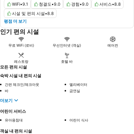
WiFi
•
9.1
청결도
•
9.0
경험
•
9.0
서비스
•
8.8
시설 및 편의 시설
•
8.8
평점 더 보기
인기 편의 시설
무료 WiFi (로비)
무선인터넷 (객실)
에어컨
레스토랑
호텔 바
모든 편의 시설
숙박 시설 내 편의 시설
간편 체크인/체크아웃
엘리베이터
바
금연실
더보기
어린이 서비스
유아용침대
어린이 식사
객실 내 편의 시설