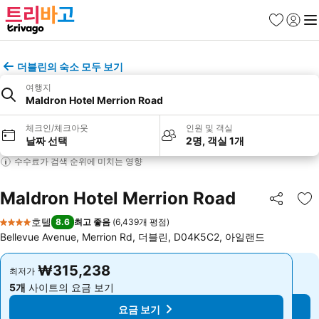
즐겨찾기
로그인
메
더블린의 숙소 모두 보기
여행지
Maldron Hotel Merrion Road
체크인/체크아웃
인원 및 객실
날짜 선택
2명, 객실 1개
수수료가 검색 순위에 미치는 영향
Maldron Hotel Merrion Road
공유
즐
호텔
8.6
최고 좋음
(
6,439개 평점
)
4 성급
Bellevue Avenue, Merrion Rd, 더블린, D04K5C2, 아일랜드
₩315,238
₩315,238
최저가
최저가
5개
사이트의 요금 보기
5개
사이트의 요금 보기
요금 보기
요금 보기