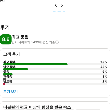
₩0
후기
최고 좋음
8.6
인기 사이트의 6,439개 평점
기준
고객 후기
최고 좋음
62
%
아주 좋음
24
%
좋음
9
%
괜찮음
3
%
별로임
2
%
후기 보기
더블린의 평균 이상의 평점을 받은 숙소