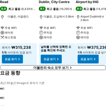
Road
Dublin, City Centre
Airport by IHG
8.6
9.1
9.0
최고 좋음
(
6,439개 평점
)
최고 좋음
(
16,295개 평점
)
최고 좋음
(
14,4
더블린, 아일랜드
더블린, 도심에서 0.8km
Airport Dublin에서
2.6km
무료 WiFi
무료 WiFi
무료 WiFi
에어컨
주차장
주차장
레스토랑
에어컨
에어컨
₩315,238
날짜를 선택해 정확한 요
₩375,23
최저가
최저가
금을 확인해 주세요.
5개
사이트의 요금 보기
1개
사이트의 요금 보
요금 보기
요금 보기
요금 보기
더블린의 숙소 모두 보기
요금 동향
최근 30일간 trivago의 최저가 기준
₩0
₩0