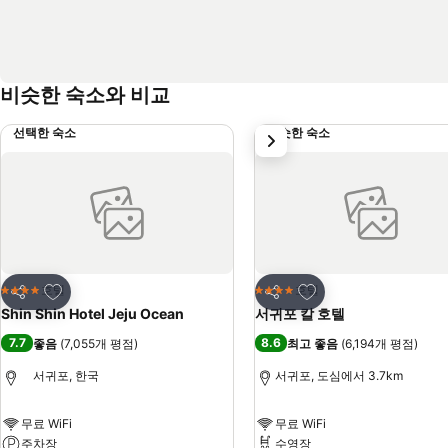
비슷한 숙소와 비교
선택한 숙소
비슷한 숙소
다음
즐겨찾기에 추가
즐겨찾기에 추가
호텔
호텔
4 성급
4 성급
공유
공유
Shin Shin Hotel Jeju Ocean
서귀포 칼 호텔
7.7
8.6
좋음
(
7,055개 평점
)
최고 좋음
(
6,194개 평점
)
서귀포, 한국
서귀포, 도심에서 3.7km
무료 WiFi
무료 WiFi
주차장
수영장