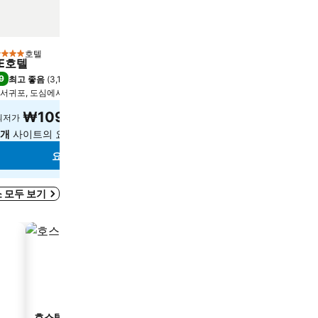
호텔
호텔
성급
5 성급
E호텔
Grand Josun Jeju
9
9.1
최고 좋음
(
3,173개 평점
)
최고 좋음
(
3,575개 평점
)
서귀포, 도심에서 11.3km
서귀포, 도심에서 14.1km
₩109,718
₩202,044
최저가
최저가
7개
사이트의 요금 보기
5개
사이트의 요금 보기
요금 보기
요금 보기
 모두 보기
호스텔
게스트하우스