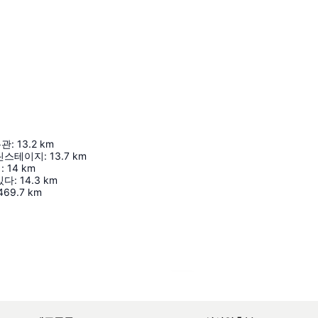
용관
:
13.2
km
린스테이지
:
13.7
km
엄
:
14
km
있다
:
14.3
km
469.7
km
지도 확대하기