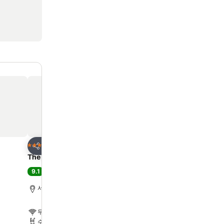
즐겨찾기에 추가
즐겨찾기에 추가
호텔
호텔
5 성급
4 성급
공유
공유
The Shilla Jeju
라마다 앙코르 제주 서귀
9.1
7.8
최고 좋음
(
10,280개 평점
)
좋음
(
2,968개 평점
)
서귀포, 도심에서 14.2km
서귀포, 도심에서 3.8km
무료 WiFi
무료 WiFi
수영장
주차장