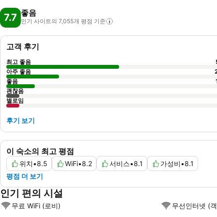
좋음
7.7
인기 사이트의 7,055개 평점
기준
고객 후기
최고 좋음
아주 좋음
좋음
괜찮음
별로임
후기 보기
이 숙소의 최고 평점
위치
•
8.5
WiFi
•
8.2
서비스
•
8.1
가성비
•
8.1
평점 더 보기
인기 편의 시설
무료 WiFi (로비)
무선인터넷 (객