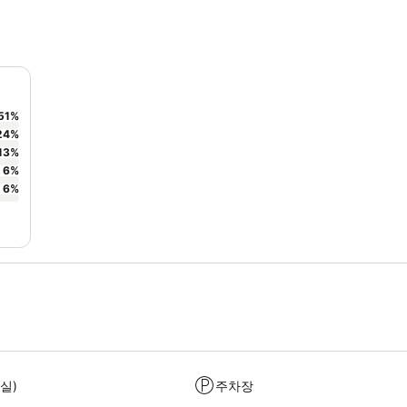
51
%
24
%
13
%
6
%
6
%
실)
주차장