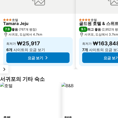
호텔
호텔
3 성급
4 성급
Tamara Jeju
골드원 호텔 & 스위
7.9
9.1
좋음
(
767개 평점
)
최고 좋음
(
2,952개 
서귀포, 도심에서 4.7km
서귀포, 도심에서 3.7km
₩25,917
₩163,84
최저가
최저가
6개
사이트의 요금 보기
7개
사이트의 요금 보
요금 보기
요금 보
서귀포의 기타 숙소
호텔
B&B