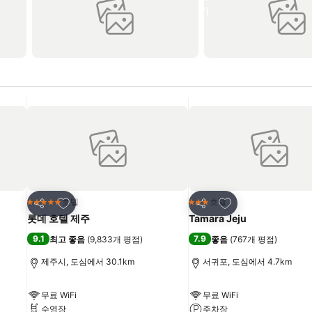
즐겨찾기에 추가
즐겨찾기에 추가
호텔
호텔
5 성급
3 성급
공유
공유
롯데 호텔 제주
Tamara Jeju
9.1
7.9
최고 좋음
(
9,833개 평점
)
좋음
(
767개 평점
)
제주시, 도심에서 30.1km
서귀포, 도심에서 4.7km
무료 WiFi
무료 WiFi
수영장
주차장