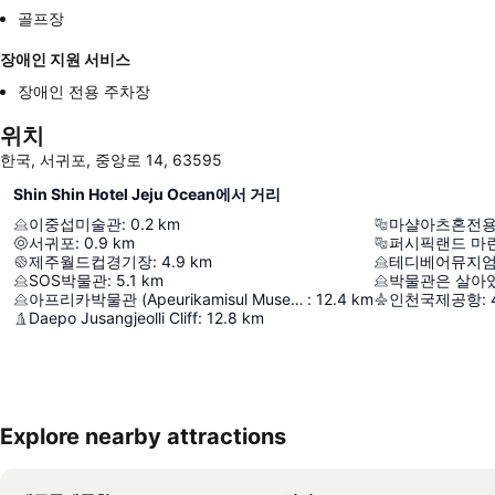
골프장
장애인 지원 서비스
장애인 전용 주차장
위치
한국, 서귀포, 중앙로 14, 63595
Shin Shin Hotel Jeju Ocean에서 거리
이중섭미술관
:
0.2
km
마샬아츠혼전
서귀포
:
0.9
km
퍼시픽랜드 마
제주월드컵경기장
:
4.9
km
테디베어뮤지
SOS박물관
:
5.1
km
박물관은 살아
아프리카박물관 (Apeurikamisul Museum)
:
12.4
km
인천국제공항
:
Daepo Jusangjeolli Cliff
:
12.8
km
Explore nearby attractions