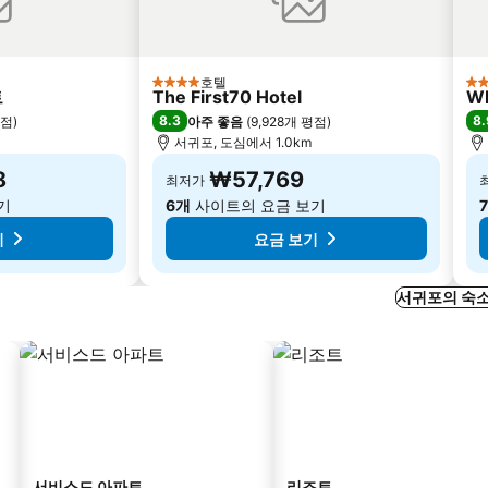
호텔
4 성급
5 
트
The First70 Hotel
W
8.3
8.
평점
)
아주 좋음
(
9,928개 평점
)
서귀포, 도심에서 1.0km
8
₩57,769
최저가
기
6개
사이트의 요금 보기
기
요금 보기
서귀포의 숙소
서비스드 아파트
리조트