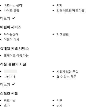
비즈니스 센터
카페
나이트 클럽
간편 체크인/체크아웃
더보기
어린이 서비스
유아용침대
키즈 클럽
어린이 식사
장애인 지원 서비스
휠체어로 이용 가능
객실 내 편의 시설
샤워기 있는 욕실
다리미대
열 수 있는 창문
더보기
스포츠 시설
피트니스
탁구
요가
낚시