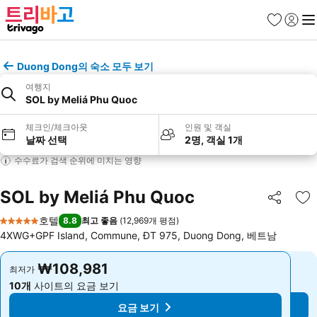
즐겨찾기
로그인
메
Duong Dong의 숙소 모두 보기
여행지
SOL by Meliá Phu Quoc
체크인/체크아웃
인원 및 객실
날짜 선택
2명, 객실 1개
수수료가 검색 순위에 미치는 영향
SOL by Meliá Phu Quoc
공유
즐
호텔
8.8
최고 좋음
(
12,969개 평점
)
5 성급
4XWG+GPF Island, Commune, ĐT 975, Duong Dong, 베트남
₩108,981
₩108,981
최저가
최저가
10개
사이트의 요금 보기
10개
사이트의 요금 보기
요금 보기
요금 보기