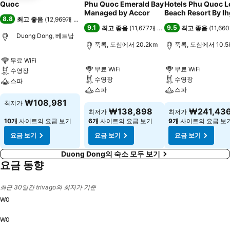
Quoc
Phu Quoc Emerald Bay
Hotels Phu Quoc 
Managed by Accor
Beach Resort By Ih
8.8
최고 좋음
(
12,969개 평점
)
9.1
9.5
최고 좋음
(
11,677개 평점
)
최고 좋음
(
11,6
Duong Dong, 베트남
푹록, 도심에서 20.2km
푹록, 도심에서 10.5
무료 WiFi
무료 WiFi
무료 WiFi
수영장
수영장
수영장
스파
스파
스파
₩108,981
최저가
₩138,898
₩241,43
최저가
최저가
10개
사이트의 요금 보기
6개
사이트의 요금 보기
9개
사이트의 요금 보
요금 보기
요금 보기
요금 보기
Duong Dong의 숙소 모두 보기
요금 동향
최근 30일간 trivago의 최저가 기준
₩0
₩0