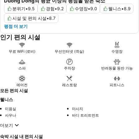
Duong Dong의 평균 이상의 평점을 받은 숙소
분위기
•
9.5
경험
•
9.2
수영장
•
9.0
웰니스
•
8.9
시설 및 편의 시설
•
8.7
평점 더 보기
인기 편의 시설
무료 WiFi (로비)
무선인터넷 (객실)
수영장
스파
주차장
반려동물 동반 가능
에어컨
레스토랑
피트니스
모든 편의 시설
웰니스
미용실
마사지
사우나
바디 트리트먼트
더보기
숙박 시설 내 편의 시설