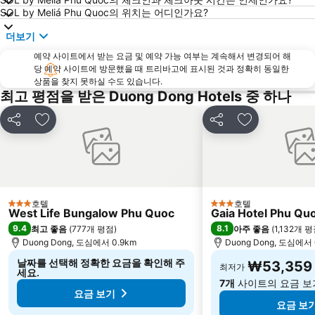
SOL by Meliá Phu Quoc의 위치는 어디인가요?
더보기
예약 사이트에서 받는 요금 및 예약 가능 여부는 계속해서 변경되어 해
당 예약 사이트에 방문했을 때 트리바고에 표시된 것과 정확히 동일한
상품을 찾지 못하실 수도 있습니다.
최고 평점을 받은 Duong Dong Hotels 중 하나
공유
즐겨찾기에 추가
공유
즐겨찾기에 
호텔
호텔
3 성급
3 성급
West Life Bungalow Phu Quoc
Gaia Hotel Phu Qu
9.4
8.1
최고 좋음
(
777개 평점
)
아주 좋음
(
1,132개 
Duong Dong, 도심에서 0.9km
Duong Dong, 도심에서 
날짜를 선택해 정확한 요금을 확인해 주
₩53,359
최저가
세요.
7개
사이트의 요금 보
요금 보기
요금 보