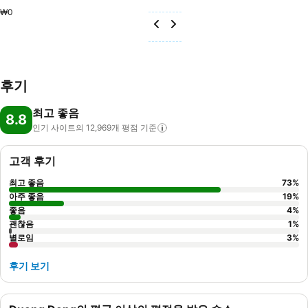
₩0
후기
최고 좋음
8.8
인기 사이트의 12,969개 평점
기준
고객 후기
최고 좋음
73
%
아주 좋음
19
%
좋음
4
%
괜찮음
1
%
별로임
3
%
후기 보기