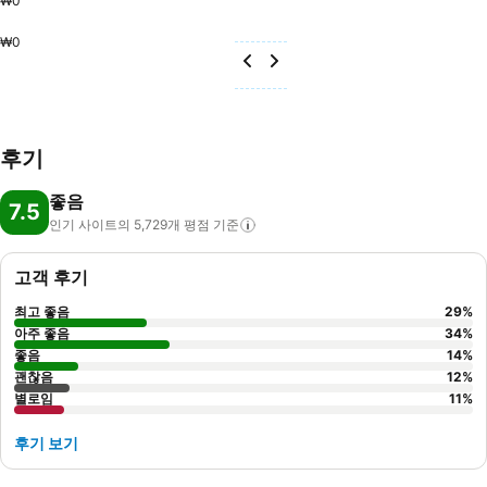
₩0
₩0
후기
좋음
7.5
인기 사이트의 5,729개 평점
기준
고객 후기
최고 좋음
29
%
아주 좋음
34
%
좋음
14
%
괜찮음
12
%
별로임
11
%
후기 보기