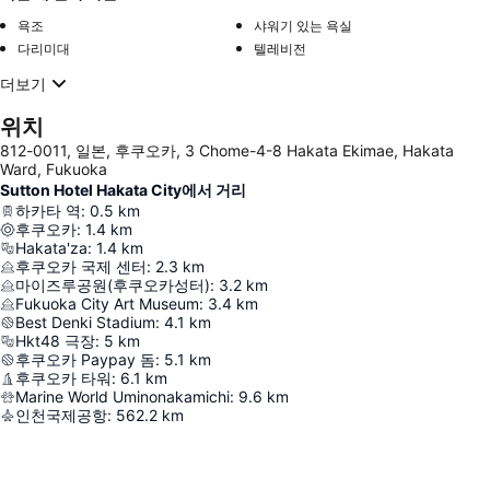
욕조
샤워기 있는 욕실
다리미대
텔레비전
더보기
위치
812-0011, 일본, 후쿠오카, 3 Chome-4-8 Hakata Ekimae, Hakata
Ward, Fukuoka
Sutton Hotel Hakata City에서 거리
하카타 역
:
0.5
km
후쿠오카
:
1.4
km
Hakata'za
:
1.4
km
후쿠오카 국제 센터
:
2.3
km
마이즈루공원(후쿠오카성터)
:
3.2
km
Fukuoka City Art Museum
:
3.4
km
Best Denki Stadium
:
4.1
km
Hkt48 극장
:
5
km
후쿠오카 Paypay 돔
:
5.1
km
후쿠오카 타워
:
6.1
km
Marine World Uminonakamichi
:
9.6
km
인천국제공항
:
562.2
km