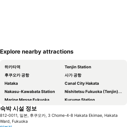
Explore nearby attractions
지도 확대하기
하카타역
Tenjin Station
후쿠오카 공항
사가 공항
Hataka
Canal City Hakata
Nakasu-Kawabata Station
Nishitetsu Fukuoka (Tenjin) Station
Marine Messe Fukuoka
Kurume Station
숙박 시설 정보
Nishitetsu Hall
Tojinmachi Station
812-0011, 일본, 후쿠오카, 3 Chome-4-8 Hakata Ekimae, Hakata
Saga Station
Minami Fukuoka Station
Ward, Fukuoka
Kurosaki Station
Fukuoka Kokusai Center