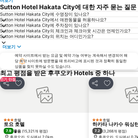
더보기
Sutton Hotel Hakata City에 대한 자주 묻는 질문
Fukuoka Convention Center
Kyushu National Museum
Sutton Hotel Hakata City에 수영장이 있나요?
Nishitetsu Kurume Station
Nishitetsu Hirao Station
Sutton Hotel Hakata City에서 애완동물을 허용하나요?
Fukuoka Yafuoku! Dome
Marine World Uminonakamichi
Sutton Hotel Hakata City에 주차장이 있나요?
Sutton Hotel Hakata City의 체크인과 체크아웃 시간은 언제인가요?
Sutton Hotel Hakata City의 위치는 어디인가요?
더보기
예약 사이트에서 받는 요금 및 예약 가능 여부는 계속해서 변경되어 해
당 예약 사이트에 방문했을 때 트리바고에 표시된 것과 정확히 동일한
상품을 찾지 못하실 수도 있습니다.
최고 평점을 받은 후쿠오카 Hotels 중 하나
인기 만점
공유
즐겨찾기에 추가
공유
즐겨찾기에 
호텔
호텔
3 성급
3 성급
토요 호텔
하카타 나카수 워싱턴
7.9
7.2
좋음
(
15,321개 평점
)
(
3,268개 평점
)
후쿠오카, 도심에서 2.0km
후쿠오카, 도심에서 0.7