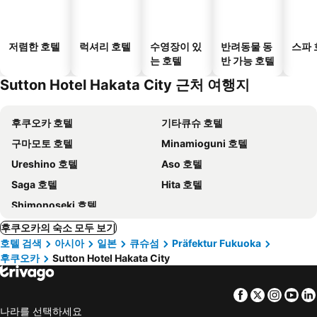
저렴한 호텔
럭셔리 호텔
수영장이 있
반려동물 동
스파 
는 호텔
반 가능 호텔
Sutton Hotel Hakata City 근처 여행지
후쿠오카 호텔
기타큐슈 호텔
구마모토 호텔
Minamioguni 호텔
Ureshino 호텔
Aso 호텔
Saga 호텔
Hita 호텔
Shimonoseki 호텔
후쿠오카의 숙소 모두 보기
호텔 검색
아시아
일본
큐슈섬
Präfektur Fukuoka
후쿠오카
Sutton Hotel Hakata City
Facebook
Twitter
Insta
Yo
나라를 선택하세요