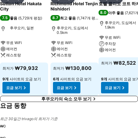
공유
즐겨찾기에 추가
공유
즐겨찾기에 추가
공유
즐겨찾기
Sutton Hotel Hakata
Richmond Hotel Tenjin
호텔 클리오 코트 하
City
Nishidori
8.0
아주 좋음
(
7,621
7.5
8.7
좋음
(
5,729개 평점
)
최고 좋음
(
1,747개 평점
)
후쿠오카, 도심에서
1.9km
후쿠오카, 일본
후쿠오카, 도심에서
0.5km
무료 WiFi
무료 WiFi
무료 WiFi
주차장
에어컨
에어컨
에어컨
레스토랑
레스토랑
₩82,522
최저가
₩79,932
₩130,800
최저가
최저가
9개
사이트의 요금 보기
6개
사이트의 요금 보기
9개
사이트의 요금 보
요금 보기
요금 보기
요금 보기
후쿠오카의 숙소 모두 보기
요금 동향
최근 30일간 trivago의 최저가 기준
₩0