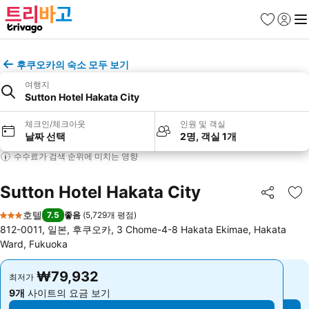
즐겨찾기
로그인
메
후쿠오카의 숙소 모두 보기
여행지
Sutton Hotel Hakata City
체크인/체크아웃
인원 및 객실
날짜 선택
2명, 객실 1개
수수료가 검색 순위에 미치는 영향
Sutton Hotel Hakata City
공유
즐
호텔
7.5
좋음
(
5,729개 평점
)
3 성급
812-0011, 일본, 후쿠오카, 3 Chome-4-8 Hakata Ekimae, Hakata
Ward, Fukuoka
₩79,932
₩79,932
최저가
최저가
9개
사이트의 요금 보기
9개
사이트의 요금 보기