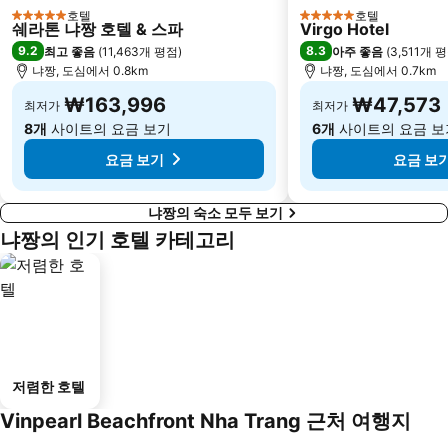
호텔
호텔
5 성급
5 성급
쉐라톤 냐짱 호텔 & 스파
Virgo Hotel
9.2
8.3
최고 좋음
(
11,463개 평점
)
아주 좋음
(
3,511개 
냐짱, 도심에서 0.8km
냐짱, 도심에서 0.7km
₩163,996
₩47,573
최저가
최저가
8개
사이트의 요금 보기
6개
사이트의 요금 보
요금 보기
요금 보
냐짱의 숙소 모두 보기
냐짱의 인기 호텔 카테고리
저렴한 호텔
Vinpearl Beachfront Nha Trang 근처 여행지