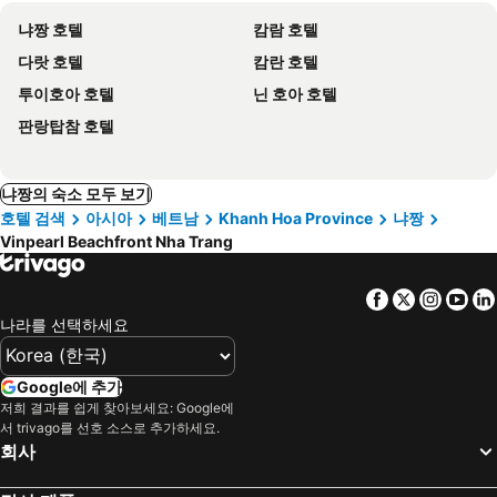
냐짱 호텔
캄람 호텔
다랏 호텔
캄란 호텔
투이호아 호텔
닌 호아 호텔
판랑탑참 호텔
냐짱의 숙소 모두 보기
호텔 검색
아시아
베트남
Khanh Hoa Province
냐짱
Vinpearl Beachfront Nha Trang
Facebook
Twitter
Insta
Yo
나라를 선택하세요
Google에 추가
저희 결과를 쉽게 찾아보세요: Google에
서 trivago를 선호 소스로 추가하세요.
회사