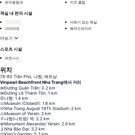
유아용침대
키즈 클럽
객실 내 편의 시설
샤워기 있는 욕실
다리미대
헤어드라이어
더보기
스포츠 시설
피트니스
위치
78-80 Trần Phú, 냐짱, 베트남
Vinpearl Beachfront Nha Trang에서 거리
Đường Quân Trấn
:
0.2
km
Đường Lê Thánh Tôn
:
1
km
냐짱
:
1.4
km
Museum (Closed!)
:
1.8
km
Nha Trang August 19Th Stadium
:
2
km
Museum of Yersin
:
2
km
냐짱(나트랑) 역
:
2.2
km
Monument Alexander Yersin
:
2.9
km
Nhà Bảo Đại
:
3.2
km
King's Garden
:
5.3
km