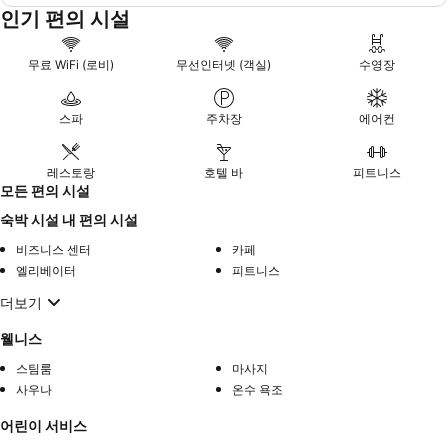
인기 편의 시설
무료 WiFi (로비)
무선인터넷 (객실)
수영장
스파
주차장
에어컨
레스토랑
호텔 바
피트니스
모든 편의 시설
숙박 시설 내 편의 시설
비즈니스 센터
카페
엘리베이터
피트니스
더보기
웰니스
스팀룸
마사지
사우나
온수 욕조
어린이 서비스