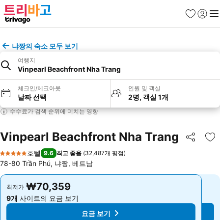
즐겨찾기
로그인
메
냐짱의 숙소 모두 보기
여행지
Vinpearl Beachfront Nha Trang
체크인/체크아웃
인원 및 객실
날짜 선택
2명, 객실 1개
수수료가 검색 순위에 미치는 영향
Vinpearl Beachfront Nha Trang
공유
즐
호텔
9.6
최고 좋음
(
32,487개 평점
)
5 성급
78-80 Trần Phú, 냐짱, 베트남
₩70,359
₩70,359
최저가
최저가
9개
사이트의 요금 보기
9개
사이트의 요금 보기
요금 보기
요금 보기