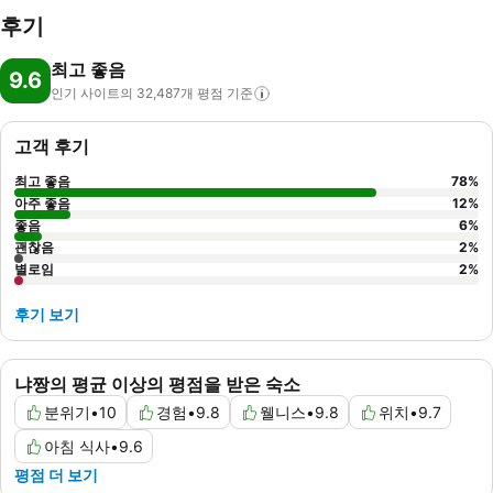
후기
최고 좋음
9.6
인기 사이트의 32,487개 평점
기준
고객 후기
최고 좋음
78
%
아주 좋음
12
%
좋음
6
%
괜찮음
2
%
별로임
2
%
후기 보기
냐짱의 평균 이상의 평점을 받은 숙소
분위기
•
10
경험
•
9.8
웰니스
•
9.8
위치
•
9.7
아침 식사
•
9.6
평점 더 보기