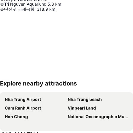
Tri Nguyen Aquarium
:
5.3
km
떤선녓 국제공항
:
318.9
km
Explore nearby attractions
지도 확대하기
Nha Trang Airport
Nha Trang beach
Cam Ranh Airport
Vinpearl Land
Hon Chong
National Oceanographic Museum of Vietnam