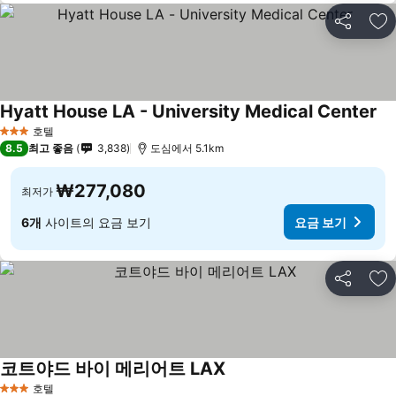
공유
즐
Hyatt House LA - University Medical Center
호텔
3 성급
8.5
최고 좋음
3,838
도심에서 5.1km
₩277,080
최저가
6개
사이트의 요금 보기
요금 보기
공유
즐
코트야드 바이 메리어트 LAX
호텔
3 성급