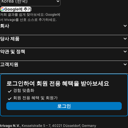
프레즈노, 캘리포니아 호텔
마데라, 캘리포니아 호텔
Barclay Hotel
Vagabond Inn Glendale
Google에 추가
Salinas, 캘리포니아 호텔
Gilroy, 캘리포니아 호텔
BLVD 호텔 & 스위트
H 호텔 로스앤젤레스, 큐리오 컬렉션 바이 힐튼
저희 결과를 쉽게 찾아보세요: Google에
Coalinga, 캘리포니아 호텔
Clovis, 캘리포니아 호텔
서 trivago를 선호 소스로 추가하세요.
플라자 라 레이나
Holiday Inn Express & Suites Hollywood Walk Of Fame By Ihg
회사
Hanford, 캘리포니아 호텔
Los Banos, 캘리포니아 호텔
코트야드 로스앤젤레스 L.A. 라이브
Metropolitan Inn & Suites
Chowchilla, 캘리포니아 호텔
뉴욕시, 뉴욕 호텔
Ifly Indoor Skydiving Hollywood
W Hollywood
당사 제품
호놀룰루, 하와이 호텔
라스베가스, 네바다 호텔
엠버시 스위트 로스앤젤레스 인터내셔널 에어포트 노스
Hampton Inn & Suites LAX El Segundo
약관 및 정책
샌프란시스코, 캘리포니아 호텔
워싱턴 D.C., 워싱턴 D.C. 호텔
Baltimore Hotel
시애틀, 워싱턴 호텔
시카고, 일리노이 호텔
고객지원
샌디에이고, 캘리포니아 호텔
로그인하여 회원 전용 혜택을 받아보세요
경험 맞춤화
회원 전용 혜택 및 회원가
로그인
trivago N.V.
, Kesselstraße 5 – 7, 40221 Düsseldorf, Germany