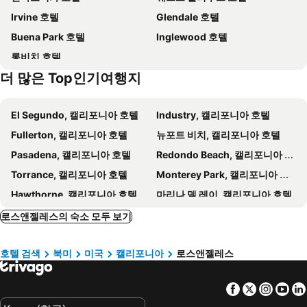
Irvine 호텔
Glendale 호텔
MOCA Grand Avenue
Walt Disney Concert Hall
Glendale Express Hotel Los Angeles
LA Adventurer Hotel
Buena Park 호텔
Inglewood 호텔
Malibu
다운타운로스앤젤레스
Studio 6 Suites Los Angeles, CA - Los Angeles - LAX
Homewood Suites by Hilton Los Angeles International Airport
롱비치 호텔
Angel Stadium of Anaheim
Rose Parade
Level Los Angeles - Downtown South Olive
The Ritz-Carlton, Los Angeles
더 많은 Top인기여행지
Chinatown
Del Amo Fashion Center
더블트리 바이 힐튼 호텔 로스 앤젤레스 다운타운
로스앤젤레스 에어포트 메리어트
Paramount Pictures Studio Tour
Los Angeles County Fair
Wilshire Crest Hotel
Holiday Inn Express Los Angeles - Lax Airport By Ihg
El Segundo, 캘리포니아 호텔
Industry, 캘리포니아 호텔
로스앤젤레스 애슬래틱 클럽
파크 플라자 로지 호텔
Fullerton, 캘리포니아 호텔
뉴포트 비치, 캘리포니아 호텔
Bokai Garden Hotel
로드웨이 인 할리우드
Pasadena, 캘리포니아 호텔
Redondo Beach, 캘리포니아 호텔
The Hollywood Roosevelt
Courtyard by Marriott Los Angeles Monterey Park
Torrance, 캘리포니아 호텔
Monterey Park, 캘리포니아 호텔
Holiday Inn & Suites Monterey Park - Los Angeles By Ihg
Beverly Hills Marriott
Hawthorne, 캘리포니아 호텔
마리나 델 레이, 캘리포니아 호텔
힐튼 체커스
The Biltmore Los Angeles
Ontario, 캘리포니아 호텔
베니스, 캘리포니아 호텔
로스앤젤레스의 숙소 모두 보기
다운타운 럭셔리 콘도 바이 바살라
Wilshire Grand
라구나 해변, 캘리포니아 호텔
Culver City, 캘리포니아 호텔
쉐라톤 그랜드 로스 앤젤레스
Hotel Per La, Autograph Collection
호텔 검색
북미
미국
캘리포니아
로스앤젤레스
Santa Ana, 캘리포니아 호텔
버뱅크, 캘리포니아 호텔
Oakwood At 1010 Wilshire
윌셔 콘도 바이 바르살라
Gardena, 캘리포니아 호텔
맨해튼 비치, 캘리포니아 호텔
The Wayfarer Downtown LA, Tapestry Collection by Hilton
카와다 호텔
Facebook
Twitter
Insta
Yo
Brea, 캘리포니아 호텔
Garden Grove, 캘리포니아 호텔
The Haas, Trademark Collection by Wyndham
Conrad Los Angeles