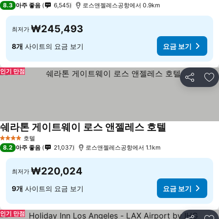
8.3
아주 좋음
6,545
로스앤젤레스공항에서 0.9km
₩245,493
최저가
8개
사이트의 요금 보기
요금 보기
인기 만점
공유
즐
쉐라톤 게이트웨이 로스 앤젤레스 호텔
호텔
4 성급
8.2
아주 좋음
21,037
로스앤젤레스공항에서 1.1km
₩220,024
최저가
9개
사이트의 요금 보기
요금 보기
인기 만점