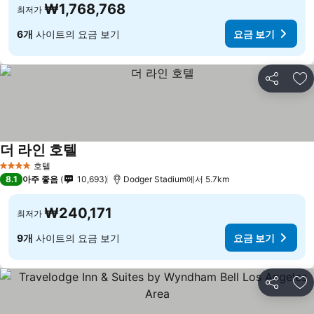
₩1,768,768
최저가
6개
사이트의 요금 보기
요금 보기
공유
즐
더 라인 호텔
호텔
4 성급
8.1
아주 좋음
10,693
Dodger Stadium에서 5.7km
₩240,171
최저가
9개
사이트의 요금 보기
요금 보기
공유
즐