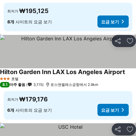
₩195,125
최저가
8개
사이트의 요금 보기
요금 보기
공유
즐
Hilton Garden Inn LAX Los Angeles Airport
호텔
3 성급
8.1
아주 좋음
3,115
로스앤젤레스공항에서 2.9km
₩179,176
최저가
6개
사이트의 요금 보기
요금 보기
공유
즐