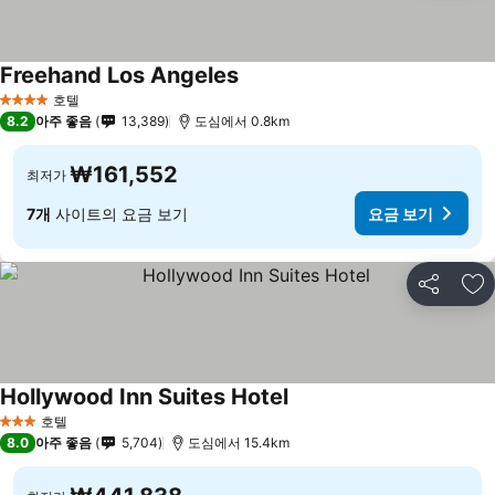
Freehand Los Angeles
호텔
4 성급
8.2
아주 좋음
13,389
도심에서 0.8km
₩161,552
최저가
7개
사이트의 요금 보기
요금 보기
공유
즐
Hollywood Inn Suites Hotel
호텔
3 성급
8.0
아주 좋음
5,704
도심에서 15.4km