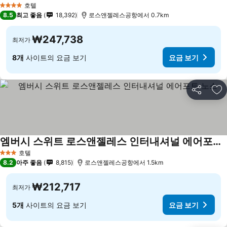
호텔
4 성급
8.5
최고 좋음
18,392
로스앤젤레스공항에서 0.7km
₩247,738
최저가
8개
사이트의 요금 보기
요금 보기
공유
즐
엠버시 스위트 로스앤젤레스 인터내셔널 에어포트 노스
호텔
3 성급
8.2
아주 좋음
8,815
로스앤젤레스공항에서 1.5km
₩212,717
최저가
5개
사이트의 요금 보기
요금 보기