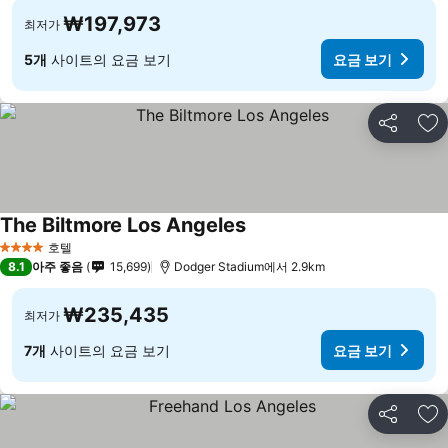
₩197,973
최저가
5개
사이트의 요금 보기
요금 보기
공유
즐
The Biltmore Los Angeles
호텔
4 성급
8.1
아주 좋음
15,699
Dodger Stadium에서 2.9km
₩235,435
최저가
7개
사이트의 요금 보기
요금 보기
공유
즐