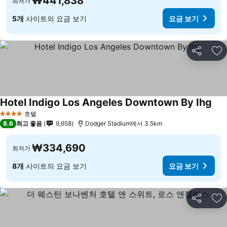
₩441,838
최저가
5개
사이트의 요금 보기
요금 보기
공유
즐
Hotel Indigo Los Angeles Downtown By Ihg
호텔
4 성급
8.6
최고 좋음
9,658
Dodger Stadium에서 3.5km
₩334,690
최저가
8개
사이트의 요금 보기
요금 보기
공유
즐