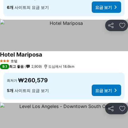
6개
사이트의 요금 보기
요금 보기
공유
즐
Hotel Mariposa
호텔
3 성급
9.1
최고 좋음
2,909
도심에서 18.6km
₩260,579
최저가
5개
사이트의 요금 보기
요금 보기
공유
즐