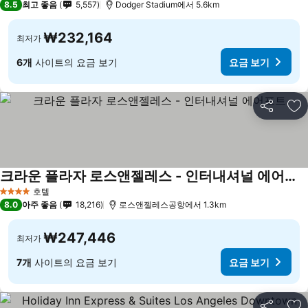
8.5
최고 좋음
5,557
Dodger Stadium에서 5.6km
₩232,164
최저가
6개
사이트의 요금 보기
요금 보기
공유
즐
크라운 플라자 로스앤젤레스 - 인터내셔널 에어포트
호텔
4 성급
8.0
아주 좋음
18,216
로스앤젤레스공항에서 1.3km
₩247,446
최저가
7개
사이트의 요금 보기
요금 보기