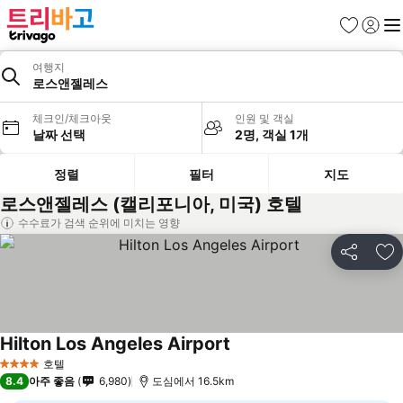
즐겨찾기
로그인
메
여행지
로스앤젤레스
체크인/체크아웃
인원 및 객실
날짜 선택
2명, 객실 1개
정렬
필터
지도
로스앤젤레스 (캘리포니아, 미국) 호텔
수수료가 검색 순위에 미치는 영향
공유
즐
Hilton Los Angeles Airport
호텔
4 성급
8.4
아주 좋음
6,980
도심에서 16.5km