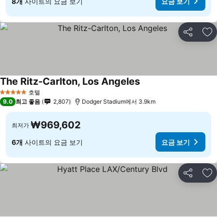
8개
사이트의 요금 보기
요금 보기
공유
즐
The Ritz-Carlton, Los Angeles
호텔
5 성급
9.0
최고 좋음
2,807
Dodger Stadium에서 3.9km
₩969,602
최저가
6개
사이트의 요금 보기
요금 보기
공유
즐