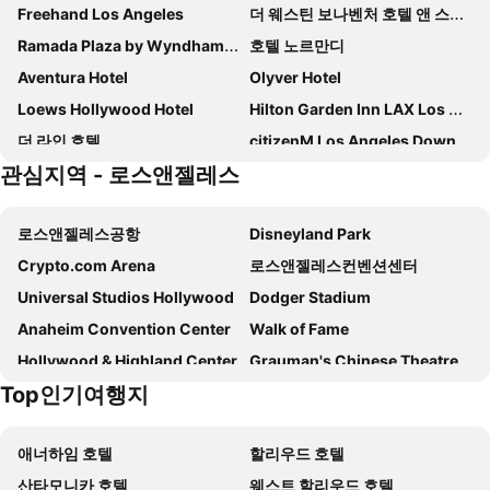
Freehand Los Angeles
더 웨스틴 보나벤처 호텔 앤 스위트, 로스 앤젤레스
Ramada Plaza by Wyndham West Hollywood Hotel & Suites
호텔 노르만디
Aventura Hotel
Olyver Hotel
Loews Hollywood Hotel
Hilton Garden Inn LAX Los Angeles Airport
더 라인 호텔
citizenM Los Angeles Downtown
관심지역 - 로스앤젤레스
미야코 호텔 로스앤젤레스
쉐라톤 게이트웨이 로스 앤젤레스 호텔
Hometel Suites
웨스틴 로스앤젤레스 에어포트
로스앤젤레스공항
Disneyland Park
Intercontinental Hotels Los Angeles Downtown By Ihg
Hyatt Place LAX/Century Blvd
Crypto.com Arena
로스앤젤레스컨벤션센터
로텍스 웨스턴 인
레지던스 인 바이 메리어트 보카레이턴
Universal Studios Hollywood
Dodger Stadium
Luskin Hotel
Embassy Suites by Hilton Los Angeles Glendale
Anaheim Convention Center
Walk of Fame
옴니 로스앤젤레스 호텔 앳 캘리포니아 플라자
Ramada by Wyndham Los Angeles/Koreatown West
Hollywood & Highland Center
Grauman's Chinese Theatre
Hotel Koxie
옥스퍼드 팰리스 호텔 & 갤러리아
Top인기여행지
Venice Beach
WESTEC
The Hollywood Franklin Hotel near Universal Studios
Holiday Inn Los Angeles - LAX Airport by IHG
STREAMING MEDIA WEST
LOS ANGELES HR LEADERSHIP SUMMIT
The Godfrey Hotel Hollywood
Metro Plaza Hotel
애너하임 호텔
할리우드 호텔
LOS ANGELES BOAT SHOW
IAPH WORLD PORTS CONFERENCE
American Hotel
헐리우드 히스토릭 호텔
산타모니카 호텔
웨스트 할리우드 호텔
AES CONVENTION
Angels Flight
퀄리티 인 니어 할리우드 워크 오브 페임
하얏트 플레이스 글렌데일/로스앤젤레스