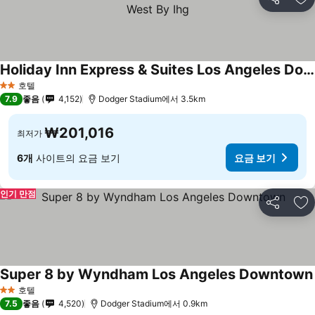
공유
즐
Holiday Inn Express & Suites Los Angeles Downtown West By Ihg
호텔
2 성급
7.9
좋음
4,152
Dodger Stadium에서 3.5km
₩201,016
최저가
6개
사이트의 요금 보기
요금 보기
인기 만점
공유
즐
Super 8 by Wyndham Los Angeles Downtown
호텔
2 성급
7.5
좋음
4,520
Dodger Stadium에서 0.9km