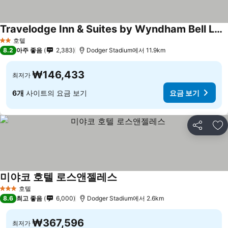
Travelodge Inn & Suites by Wyndham Bell Los Angeles Area
호텔
2 성급
8.2
아주 좋음
2,383
Dodger Stadium에서 11.9km
₩146,433
최저가
6개
사이트의 요금 보기
요금 보기
공유
즐
미야코 호텔 로스앤젤레스
호텔
3 성급
8.6
최고 좋음
6,000
Dodger Stadium에서 2.6km
₩367,596
최저가