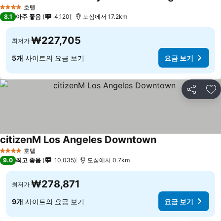
호텔
4 성급
8.1
아주 좋음
4,120
도심에서 17.2km
₩227,705
최저가
5개
사이트의 요금 보기
요금 보기
공유
즐
citizenM Los Angeles Downtown
호텔
4 성급
9.0
최고 좋음
10,035
도심에서 0.7km
₩278,871
최저가
9개
사이트의 요금 보기
요금 보기