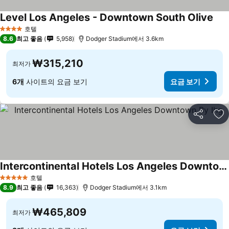
Level Los Angeles - Downtown South Olive
호텔
4 성급
8.6
최고 좋음
5,958
Dodger Stadium에서 3.6km
₩315,210
최저가
6개
사이트의 요금 보기
요금 보기
공유
즐
Intercontinental Hotels Los Angeles Downtown By Ihg
호텔
5 성급
8.9
최고 좋음
16,363
Dodger Stadium에서 3.1km
₩465,809
최저가