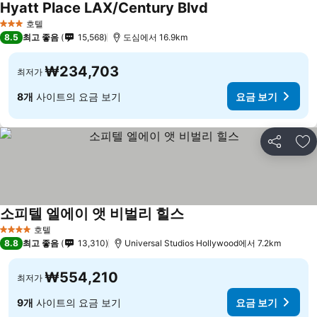
Hyatt Place LAX/Century Blvd
호텔
3 성급
8.5
최고 좋음
15,568
도심에서 16.9km
₩234,703
최저가
8개
사이트의 요금 보기
요금 보기
공유
즐
소피텔 엘에이 앳 비벌리 힐스
호텔
4 성급
8.8
최고 좋음
13,310
Universal Studios Hollywood에서 7.2km
₩554,210
최저가
9개
사이트의 요금 보기
요금 보기