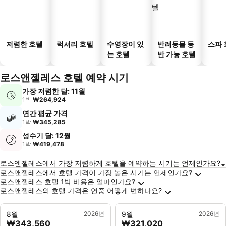
저렴한 호텔
럭셔리 호텔
수영장이 있
반려동물 동
스파 
는 호텔
반 가능 호텔
로스앤젤레스 호텔 예약 시기
가장 저렴한 달: 11월
1박
₩264,924
연간 평균 가격
1박
₩345,285
성수기 달: 12월
1박
₩419,478
로스앤젤레스에 대한 자주 묻는 질문
로스앤젤레스에서 가장 저렴하게 호텔을 예약하는 시기는 언제인가요?
로스앤젤레스에서 호텔 가격이 가장 높은 시기는 언제인가요?
로스앤젤레스 호텔 1박 비용은 얼마인가요?
로스앤젤레스의 호텔 가격은 연중 어떻게 변하나요?
8월
2026년
9월
2026년
₩343,560
₩321,020