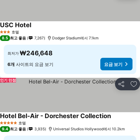
USC Hotel
호텔
3 성급
8.5
최고 좋음
7,267
Dodger Stadium에서 7.1km
₩246,648
최저가
6개
사이트의 요금 보기
요금 보기
인기 만점
공유
즐
Hotel Bel-Air - Dorchester Collection
호텔
5 성급
9.4
최고 좋음
3,935
Universal Studios Hollywood에서 10.2km