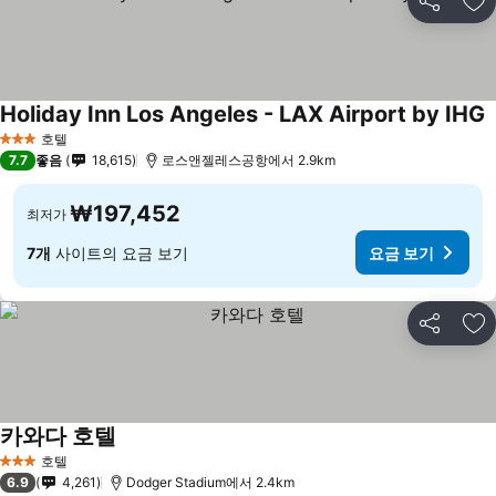
공유
즐
Holiday Inn Los Angeles - LAX Airport by IHG
호텔
3 성급
7.7
좋음
18,615
로스앤젤레스공항에서 2.9km
₩197,452
최저가
7개
사이트의 요금 보기
요금 보기
공유
즐
카와다 호텔
호텔
3 성급
6.9
4,261
Dodger Stadium에서 2.4km