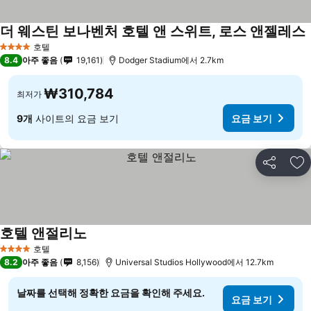
더 웨스틴 보나벤처 호텔 앤 스위트, 로스 앤젤레스
호텔
4 성급
8.4
아주 좋음
19,161
Dodger Stadium에서 2.7km
₩310,784
최저가
9개
사이트의 요금 보기
요금 보기
공유
즐
호텔 앤절리노
호텔
4 성급
8.2
아주 좋음
8,156
Universal Studios Hollywood에서 12.7km
날짜를 선택해 정확한 요금을 확인해 주세요.
요금 보기