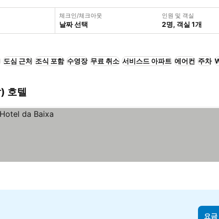
체크인/체크아웃
인원 및 객실
날짜 선택
2명, 객실 1개
+
도심 근처
조식 포함
수영장
무료 취소
서비스드 아파트
에어컨
주차
W
) 호텔
요금