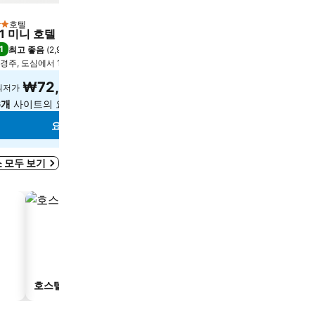
호텔
호텔
성급
2 성급
41 미니 호텔
Gyeongju Coolstay hot
1
8.8
최고 좋음
(
2,989개 평점
)
최고 좋음
(
399개 평점
)
경주, 도심에서 1.7km
경주, 도심에서 2.5km
₩72,352
₩56,437
최저가
최저가
6개
사이트의 요금 보기
4개
사이트의 요금 보기
요금 보기
요금 보기
 모두 보기
호스텔
게스트하우스