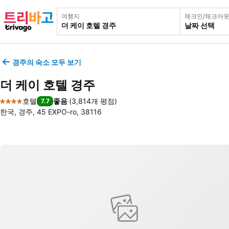
여행지
체크인/체크아
날짜 선택
경주의 숙소 모두 보기
더 케이 호텔 경주
호텔
좋음
(
3,814개 평점
)
7.7
4 성급
한국, 경주, 45 EXPO-ro, 38116