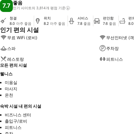
좋음
7.7
인기 사이트의 3,814개 평점
기준
청결
위치
서비스
편안함
편
8.0
아주 좋음
8.2
아주 좋음
7.8
좋음
7.6
좋음
8.0
인기 편의 시설
무료 WiFi (로비)
무선인터넷 (객
스파
주차장
레스토랑
피트니스
모든 편의 시설
웰니스
미용실
마사지
온천
숙박 시설 내 편의 시설
비즈니스 센터
출입구/로비
피트니스
주차