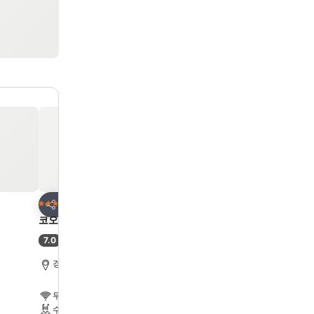
즐겨찾기에 추가
즐겨찾기에 추가
호텔
호텔
4 성급
3 성급
공유
공유
코오롱 호텔
Hotel Palace Gyeongju
7.0
8.9
(
3,509개 평점
)
최고 좋음
(
860개 평점
)
경주, 도심에서 11.6km
경주, 도심에서 1.9km
무료 WiFi
무료 WiFi
수영장
주차장