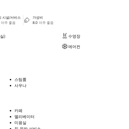
의 시설/서비스
가성비
아주 좋음
8.0
아주 좋음
실)
수영장
에어컨
스팀룸
사우나
카페
엘리베이터
미용실
짐 운반 서비스