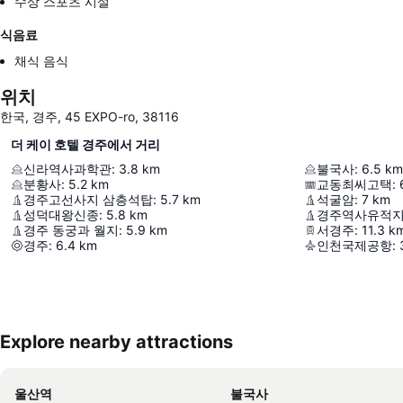
수상 스포츠 시설
식음료
채식 음식
위치
한국, 경주, 45 EXPO-ro, 38116
더 케이 호텔 경주에서 거리
신라역사과학관
:
3.8
km
불국사
:
6.5
km
분황사
:
5.2
km
교동최씨고택
:
경주고선사지 삼층석탑
:
5.7
km
석굴암
:
7
km
성덕대왕신종
:
5.8
km
경주역사유적지
경주 동궁과 월지
:
5.9
km
서경주
:
11.3
k
경주
:
6.4
km
인천국제공항
:
Explore nearby attractions
울산역
불국사