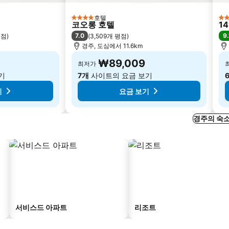
호텔
4 성급
3 
코오롱 호텔
1
7.0
9.
평점
)
(
3,509개 평점
)
경주, 도심에서 11.6km
₩89,009
최저가
기
7개
사이트의 요금 보기
기
요금 보기
경주의 숙소
서비스드 아파트
리조트