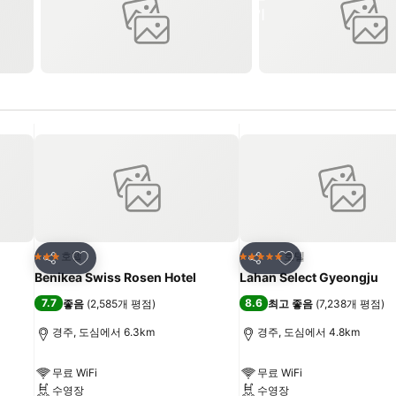
즐겨찾기에 추가
즐겨찾기에 추가
호텔
호텔
3 성급
5 성급
공유
공유
Benikea Swiss Rosen Hotel
Lahan Select Gyeongju
7.7
8.6
좋음
(
2,585개 평점
)
최고 좋음
(
7,238개 평점
)
경주, 도심에서 6.3km
경주, 도심에서 4.8km
무료 WiFi
무료 WiFi
수영장
수영장