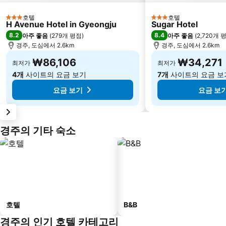
호텔
호텔
3 성급
3 성급
H Avenue Hotel in Gyeongju
Sugar Hotel
8.2
8.4
아주 좋음
(
279개 평점
)
아주 좋음
(
2,720개 
경주, 도심에서 2.6km
경주, 도심에서 2.6km
₩86,106
₩34,271
최저가
최저가
4개
사이트의 요금 보기
7개
사이트의 요금 보
요금 보기
요금 보
경주의 기타 숙소
호텔
B&B
경주의 인기 호텔 카테고리