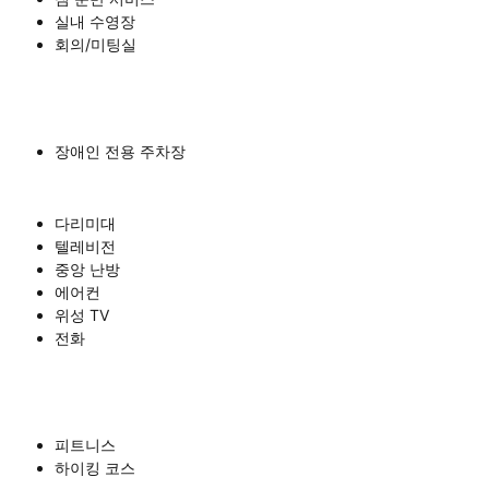
실내 수영장
회의/미팅실
장애인 전용 주차장
다리미대
텔레비전
중앙 난방
에어컨
위성 TV
전화
피트니스
하이킹 코스