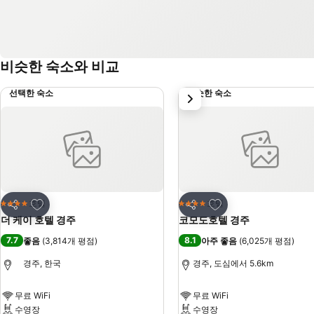
비슷한 숙소와 비교
선택한 숙소
비슷한 숙소
다음
즐겨찾기에 추가
즐겨찾기에 추가
호텔
호텔
4 성급
4 성급
공유
공유
더 케이 호텔 경주
코모도호텔 경주
7.7
8.1
좋음
(
3,814개 평점
)
아주 좋음
(
6,025개 평점
)
경주, 한국
경주, 도심에서 5.6km
무료 WiFi
무료 WiFi
수영장
수영장