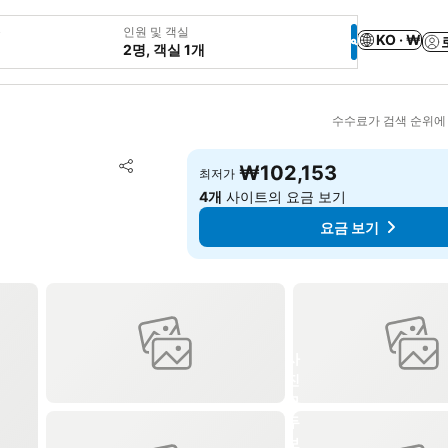
웃
인원 및 객실
KO · ₩
2명, 객실 1개
수수료가 검색 순위에
즐겨찾기에 추가
₩102,153
최저가
공유
4개
사이트의 요금 보기
요금 보기