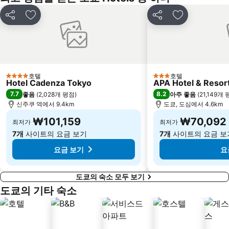
Odaiba
Kanda Station
Akasaka Mitsuke Station
Shiodome Station
공유
즐겨찾기에 추가
공유
즐겨찾기에 
Nakameguro Station
Gotanda Station
Yokohama Station
Ota
Haneda Airport Terminal 1 Station
오테마치역
도쿄 국제 포럼
Higashi ginza Station
호텔
호텔
4 성급
3 성급
Hotel Cadenza Tokyo
APA Hotel & Reso
Minato
Setagaya
7.7
8.2
좋음
(
2,028개 평점
)
아주 좋음
(
21,149개
신주쿠 역에서 9.4km
도쿄, 도심에서 4.6km
Pacifico Yokohama
Sanrio Puroland
Machida Station
₩101,159
Tokyo Dome City
₩70,092
최저가
최저가
7개
사이트의 요금 보기
7개
사이트의 요금 보
Akihabara Metro Station
Yurakucho Station
요금 보기
요
도쿄의 숙소 모두 보기
도쿄의 기타 숙소