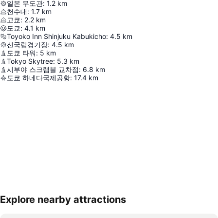
일본 무도관
:
1.2
km
천수대
:
1.7
km
고쿄
:
2.2
km
도쿄
:
4.1
km
Toyoko Inn Shinjuku Kabukicho
:
4.5
km
신국립경기장
:
4.5
km
도쿄 타워
:
5
km
Tokyo Skytree
:
5.3
km
시부야 스크램블 교차점
:
6.8
km
도쿄 하네다국제공항
:
17.4
km
Explore nearby attractions
지도 확대하기