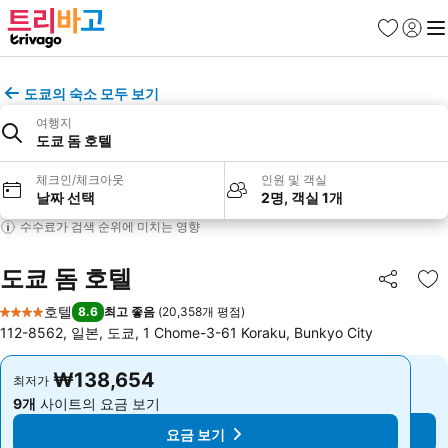
즐겨찾기
로그인
메
도쿄의 숙소 모두 보기
여행지
도쿄 돔 호텔
체크인/체크아웃
인원 및 객실
날짜 선택
2명, 객실 1개
수수료가 검색 순위에 미치는 영향
도쿄 돔 호텔
공유
즐
호텔
8.6
최고 좋음
(
20,358개 평점
)
4 성급
112-8562, 일본, 도쿄, 1 Chome-3-61 Koraku, Bunkyo City
₩138,654
₩138,654
최저가
최저가
9개
사이트의 요금 보기
9개
사이트의 요금 보기
요금 보기
요금 보기