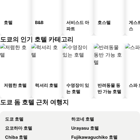
호텔
B&B
서비스드 아
호스텔
게스
파트
스
도쿄의 인기 호텔 카테고리
저렴한 호텔
럭셔리 호텔
수영장이 있
반려동물 동
스파 
는 호텔
반 가능 호텔
도쿄 돔 호텔 근처 여행지
도쿄 호텔
하코네 호텔
요코하마 호텔
Urayasu 호텔
Chiba 호텔
Fujikawaguchiko 호텔