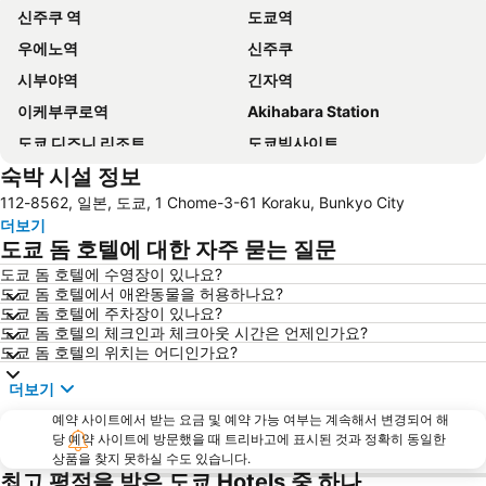
신주쿠 역
도쿄역
우에노역
신주쿠
시부야역
긴자역
이케부쿠로역
Akihabara Station
도쿄 디즈니 리조트
도쿄빅사이트
숙박 시설 정보
신바시역
아사쿠사역
112-8562, 일본, 도쿄, 1 Chome-3-61 Koraku, Bunkyo City
Makuhari Messe
Shibuya
더보기
Tokyo Disneyland
도쿄 국제공항
도쿄 돔 호텔에 대한 자주 묻는 질문
시나가와역
록본기역
도쿄 돔 호텔에 수영장이 있나요?
도쿄 돔 호텔에서 애완동물을 허용하나요?
아카사카역
Chiba Station
도쿄 돔 호텔에 주차장이 있나요?
가와사키 스테이션 인
하라주쿠역
도쿄 돔 호텔의 체크인과 체크아웃 시간은 언제인가요?
도쿄 돔 호텔의 위치는 어디인가요?
Nippori Station
도쿄 스카이트리
더보기
Nihonbashi Station-Tokyo
에비스역
예약 사이트에서 받는 요금 및 예약 가능 여부는 계속해서 변경되어 해
센소지
Shinyokohama Station
당 예약 사이트에 방문했을 때 트리바고에 표시된 것과 정확히 동일한
Hatchōbori Metro Station
Kinshicho Station
상품을 찾지 못하실 수도 있습니다.
최고 평점을 받은 도쿄 Hotels 중 하나