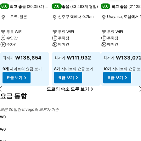
8.6
7.6
8.6
최고 좋음
(
20,358개 평점
)
좋음
(
33,498개 평점
)
최고 좋음
(
21,1
도쿄, 일본
신주쿠 역에서 0.7km
Urayasu, 도심에서 1
무료 WiFi
무료 WiFi
무료 WiFi
수영장
주차장
주차장
주차장
에어컨
에어컨
₩138,654
₩111,932
₩133,07
최저가
최저가
최저가
9개
사이트의 요금 보기
8개
사이트의 요금 보기
10개
사이트의 요금 
요금 보기
요금 보기
요금 보기
도쿄의 숙소 모두 보기
요금 동향
최근 30일간 trivago의 최저가 기준
₩0
₩0