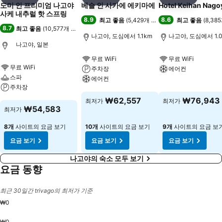
공유
즐겨찾기에 추가
공유
즐겨찾기에 추가
공유
즐겨찾기
도미 인 프리미엄 나고야
베슬 인 사카에 에키마에
Hotel Keihan Nago
사케 내추럴 핫 스프링
8.9
8.6
최고 좋음
(
5,429개 평점
)
최고 좋음
(
8,38
8.7
최고 좋음
(
10,577개 평점
)
나고야, 도심에서 1.1km
나고야, 도심에서 1.
나고야, 일본
무료 WiFi
무료 WiFi
무료 WiFi
주차장
에어컨
스파
에어컨
주차장
요금 보기
요금 보기
₩62,557
₩76,943
최저가
최저가
요금 보기
₩54,583
최저가
8개
사이트의 요금 보기
10개
사이트의 요금 보기
9개
사이트의 요금 보
요금 보기
요금 보기
요금 보기
나고야의 숙소 모두 보기
요금 동향
최근 30일간 trivago의 최저가 기준
₩0
₩0