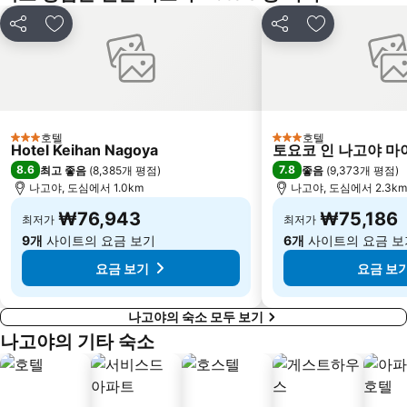
공유
즐겨찾기에 추가
공유
즐겨찾기에 
호텔
호텔
3 성급
3 성급
Hotel Keihan Nagoya
토요코 인 나고야 마
8.6
7.8
최고 좋음
(
8,385개 평점
)
좋음
(
9,373개 평점
)
나고야, 도심에서 1.0km
나고야, 도심에서 2.3km
₩76,943
₩75,186
최저가
최저가
9개
사이트의 요금 보기
6개
사이트의 요금 보
요금 보기
요금 보
나고야의 숙소 모두 보기
나고야의 기타 숙소