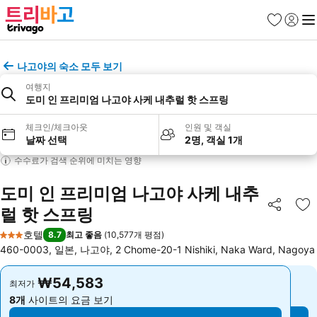
즐겨찾기
로그인
메
나고야의 숙소 모두 보기
여행지
도미 인 프리미엄 나고야 사케 내추럴 핫 스프링
체크인/체크아웃
인원 및 객실
날짜 선택
2명, 객실 1개
수수료가 검색 순위에 미치는 영향
도미 인 프리미엄 나고야 사케 내추
럴 핫 스프링
공유
즐
호텔
8.7
최고 좋음
(
10,577개 평점
)
3 성급
460-0003, 일본, 나고야, 2 Chome-20-1 Nishiki, Naka Ward, Nagoya
₩54,583
₩54,583
최저가
최저가
8개
사이트의 요금 보기
8개
사이트의 요금 보기