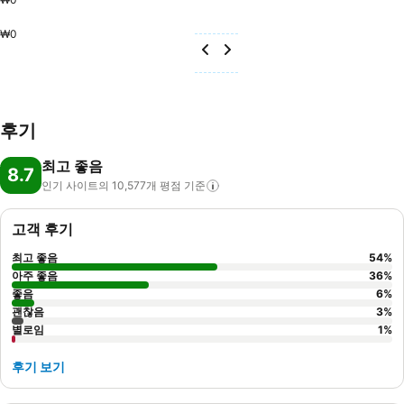
₩0
후기
최고 좋음
8.7
인기 사이트의 10,577개 평점
기준
고객 후기
최고 좋음
54
%
아주 좋음
36
%
좋음
6
%
괜찮음
3
%
별로임
1
%
후기 보기