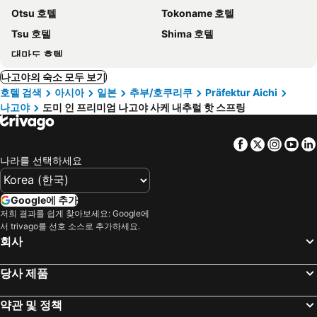
Otsu 호텔
Tokoname 호텔
Tsu 호텔
Shima 호텔
대마도 호텔
나고야의 숙소 모두 보기
호텔 검색
아시아
일본
추부/호쿠리쿠
Präfektur Aichi
나고야
도미 인 프리미엄 나고야 사케 내추럴 핫 스프링
Facebook
Twitter
Insta
Yo
나라를 선택하세요
Google에 추가
저희 결과를 쉽게 찾아보세요: Google에
서 trivago를 선호 소스로 추가하세요.
회사
당사 제품
약관 및 정책