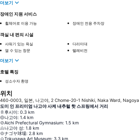
더보기
장애인 지원 서비스
휠체어로 이용 가능
장애인 전용 주차장
객실 내 편의 시설
샤워기 있는 욕실
다리미대
열 수 있는 창문
텔레비전
더보기
호텔 특징
성소수자 환영
위치
460-0003, 일본, 나고야, 2 Chome-20-1 Nishiki, Naka Ward, Nagoya
도미 인 프리미엄 나고야 사케 내추럴 핫 스프링에서 거리
후시미
:
0.3
km
나고야
:
1.4
km
Aichi Prefectural Gymnasium
:
1.5
km
나고야 성
:
1.8
km
ナゴヤ球場
:
2.8
km
Tokugawa Art Museum
:
3.3
km