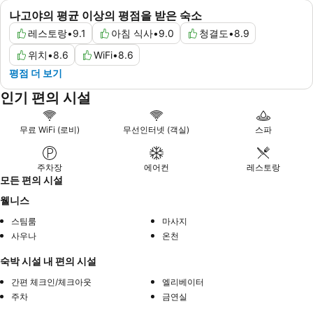
나고야의 평균 이상의 평점을 받은 숙소
레스토랑
•
9.1
아침 식사
•
9.0
청결도
•
8.9
위치
•
8.6
WiFi
•
8.6
평점 더 보기
인기 편의 시설
무료 WiFi (로비)
무선인터넷 (객실)
스파
주차장
에어컨
레스토랑
모든 편의 시설
웰니스
스팀룸
마사지
사우나
온천
숙박 시설 내 편의 시설
간편 체크인/체크아웃
엘리베이터
주차
금연실