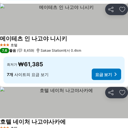
공유
즐
메이테츠 인 나고야 니시키
요금 보기
호텔
3 성급
7.6
좋음
8,459
Sakae Station에서 0.4km
₩61,385
최저가
7개
사이트의 요금 보기
요금 보기
공유
즐
호텔 네이처 나고야사카에
요금 보기