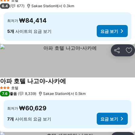
호텔
3 성급
6.4
677
Sakae Station에서 0.3km
₩84,414
최저가
5개
사이트의 요금 보기
요금 보기
공유
즐
아파 호텔 나고야-사카에
요금 보기
호텔
3 성급
7.6
좋음
8,339
Sakae Station에서 0.5km
₩60,629
최저가
7개
사이트의 요금 보기
요금 보기