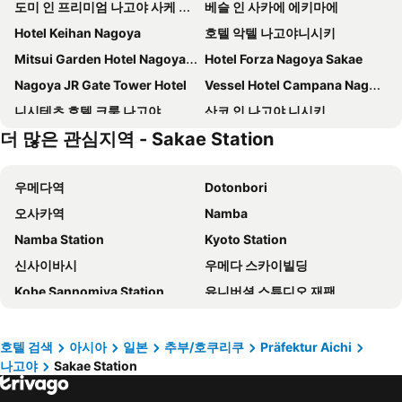
도미 인 프리미엄 나고야 사케 내추럴 핫 스프링
베슬 인 사카에 에키마에
Hotel Keihan Nagoya
호텔 악텔 나고야니시키
Mitsui Garden Hotel Nagoya Premier
Hotel Forza Nagoya Sakae
Nagoya JR Gate Tower Hotel
Vessel Hotel Campana Nagoya
니시테츠 호텔 크룸 나고야
산코 인 나고야 니시키
더 많은 관심지역 - Sakae Station
메이테츠 인 나고야 니시키
나고야 도큐 호텔
Nagoya Sakae Washington Hotel Plaza
Nikko Style Nagoya
우메다역
Dotonbori
쿠레타케 인 나고야 히사야오도리
Comfort Inn Nagoya Sakae
오사카역
Namba
Hotel Mystays Nagoya Nishiki
Nagoya Sakae Green Hotel
Namba Station
Kyoto Station
나고야 메리어트 아소시아 호텔
the b nagoya
신사이바시
우메다 스카이빌딩
HOTEL LiVEMAX PREMIUM Nagoya Marunouchi
다이와 로얄 호텔 D-시티 나고야 나야바시
Kobe Sannomiya Station
유니버셜 스튜디오 재팬
나고야 간꼬 호텔
메이테츠 그랜드 호텔
Shizuoka Station
Nipponbashi Station
Prince Smart Inn Nagoya Sakae
KOKO HOTEL Nagoya Sakae
신사이바시역
Sakae Station
호텔 윙 인터내셔널 셀렉트 나고야 사카에
Hotel Silk Tree Nagoya
호텔 검색
아시아
일본
추부/호쿠리쿠
Präfektur Aichi
나고야
Sakae Station
교세라 돔 오사카
텐노지역
The Royal Park Hotel Iconic Nagoya
9h nine hours Nagoya station
오사카성
Nagoya Station
호텔 윙 인터내셔널 나고야
APA Hotel Nagoya Sakae Kita