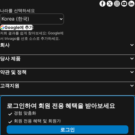
Facebook
Twitter
Insta
Yo
오사카 공항
신오사카역
호텔 비스타 나고야
Travelodge Nagoya Sakae
나라를 선택하세요
나고야 국제공항
Kawaramachi Station
The Royal Park Canvas Nagoya
토요코 인 나고야 마이에키 미나미
Intex Osaka
도야마 공항
Princess Garden Hotel
Hotel JAL City Nagoya Nishiki
Google에 추가
주부 공항
Toyama Station
저희 결과를 쉽게 찾아보세요: Google에
비아인 나고야 에키마에 츠바키초
힐튼 나고야
서 trivago를 선호 소스로 추가하세요.
International Airport Kansai
Dynaland Ski Resort
APA Hotel Nagoya Sakae Ekimae EXCELLENT
R&B Hotel Nagoyaekimae
회사
Fuji-Q Highland
Osaka Castle
HOTEL MYSTAYS Nagoya Sakae
나고야 가든 팰리스
당사 제품
고베 공항
Kawaguchi Lake
다이와 로이넷 호텔 나고야 신칸센구치
Sotetsu Fresa Inn Nagoya-Shinkansenguchi
Bentencho Station
Kanayama Station
Courtyard by Marriott Nagoya
Smile Hotel Nagoya Sakae
약관 및 정책
니조성
Arima Onsen
나고야 크라운 호텔
HOTEL LiVEMAX Nagoya Sakuradoriguchi
고객지원
Suzuka Circuit
Kamikochi
호텔 트러스티 나고야 사카에
The Royal Park Hotel Iconic Nagoya
Nagashima Spa Land
Higashiyama
The Tower Hotel Nagoya
호텔 네이처 나고야사카에
Kiyomizu Gojo Station
Nara Station
도쿄 다이이치 호텔 니시키
인터내셔널 호텔 나고야
로그인하여 회원 전용 혜택을 받아보세요
시즈오카 공항
Hirayu Onsen hot spring
Hotel Landmark Nagoya
R&B 호텔 나고야 사카에 히가시
경험 맞춤화
Tenma Station
Kuromon Ichiba
회원 전용 혜택 및 회원가
Anshin oyado Woman & Man Nagoya
ACCESS by LOISIR HOTEL Nagoya
Dotonbori
Namba Walk
로그인
Ana Crowne Plaza Hotel Grand Court Nagoya By Ihg
APA Hotel Nagoya Ekimae Minami