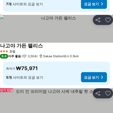
7개
사이트의 요금 보기
요금 보기
공유
즐
나고야 가든 팰리스
요금 보기
호텔
3 성급
8.0
아주 좋음
3,504
Sakae Station에서 0.5km
₩75,971
최저가
5개
사이트의 요금 보기
요금 보기
인기 만점
공유
즐