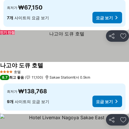
₩67,150
최저가
7개
사이트의 요금 보기
요금 보기
인기 만점
공유
즐
나고야 도큐 호텔
요금 보기
호텔
4 성급
8.7
최고 좋음
11,100
Sakae Station에서 0.5km
₩138,768
최저가
9개
사이트의 요금 보기
요금 보기
공유
즐