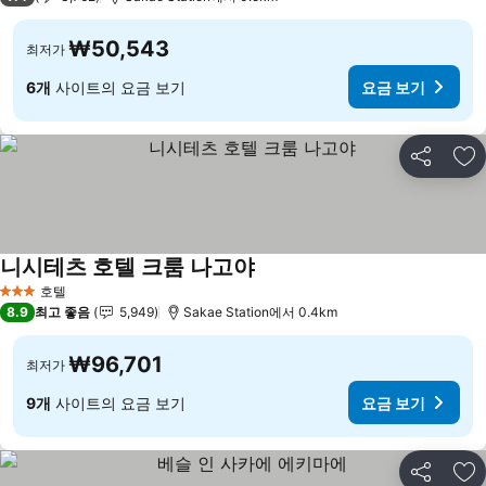
₩50,543
최저가
6개
사이트의 요금 보기
요금 보기
공유
즐
니시테츠 호텔 크룸 나고야
요금 보기
호텔
3 성급
8.9
최고 좋음
5,949
Sakae Station에서 0.4km
₩96,701
최저가
9개
사이트의 요금 보기
요금 보기
공유
즐