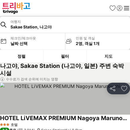
즐겨찾기
로그인
메
여행지
Sakae Station, 나고야
체크인/체크아웃
인원 및 객실
날짜 선택
2명, 객실 1개
정렬
필터
지도
나고야, Sakae Station (나고야, 일본) 주변 숙박
시설
수수료가 검색 순위에 미치는 영향
공유
즐
HOTEL LiVEMAX PREMIUM Nagoya Marunouchi
요금 보기
호텔
3 성급