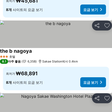
₩45,681
최저가
8개
사이트의 요금 보기
요금 보기
공유
즐
the b nagoya
요금 보기
호텔
3 성급
8.1
아주 좋음
6,358
Sakae Station에서 0.4km
₩68,891
최저가
8개
사이트의 요금 보기
요금 보기
공유
즐