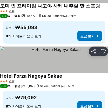
도미 인 프리미엄 나고야 사케 내추럴 핫 스프링
요금
호텔
3 성급
8.7
최고 좋음
10,577
Sakae Station에서 0.6km
₩55,093
최저가
8개
사이트의 요금 보기
요금 보기
공유
즐
Hotel Forza Nagoya Sakae
요금 보기
호텔
3 성급
8.6
최고 좋음
5,197
Sakae Station에서 0.5km
₩79,092
최저가
8개
사이트의 요금 보기
요금 보기