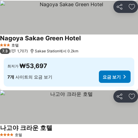
공유
즐
Nagoya Sakae Green Hotel
요금 보기
호텔
3 성급
7.3
1,707
Sakae Station에서 0.2km
₩53,697
최저가
7개
사이트의 요금 보기
요금 보기
공유
즐
나고야 크라운 호텔
요금 보기
호텔
4 성급