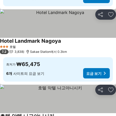
공유
즐
Hotel Landmark Nagoya
요금 보기
호텔
3 성급
7.2
3,838
Sakae Station에서 0.3km
₩65,475
최저가
6개
사이트의 요금 보기
요금 보기
공유
즐