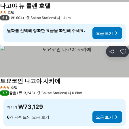
나고야 뉴 롤렌 호텔
요금 보기
호텔
2 성급
6.1
904
Sakae Station에서 1.4km
날짜를 선택해 정확한 요금을 확인해 주세요.
요금 보기
공유
즐
토요코인 나고야 사카에
요금 보기
호텔
3 성급
7.7
좋음
3,243
Sakae Station에서 0.8km
₩73,129
최저가
6개
사이트의 요금 보기
요금 보기