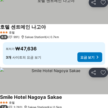
공유
즐
호텔 센트메인 나고야
요금 보기
호텔
3 성급
6.9
991
Sakae Station에서 0.7km
₩47,636
최저가
3개
사이트의 요금 보기
요금 보기
공유
즐
Smile Hotel Nagoya Sakae
요금 보기
호텔
3 성급
7.4
3,762
Sakae Station에서 0.5km