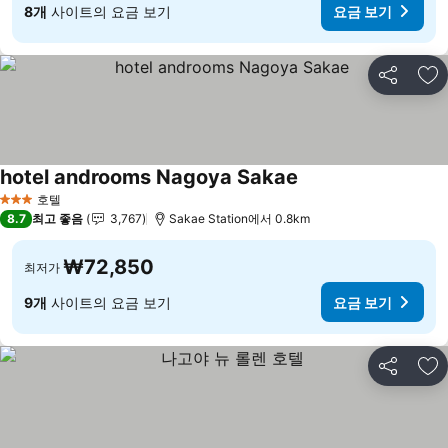
8개
사이트의 요금 보기
요금 보기
공유
즐
hotel androoms Nagoya Sakae
요금 보기
호텔
3 성급
8.7
최고 좋음
3,767
Sakae Station에서 0.8km
₩72,850
최저가
9개
사이트의 요금 보기
요금 보기
공유
즐