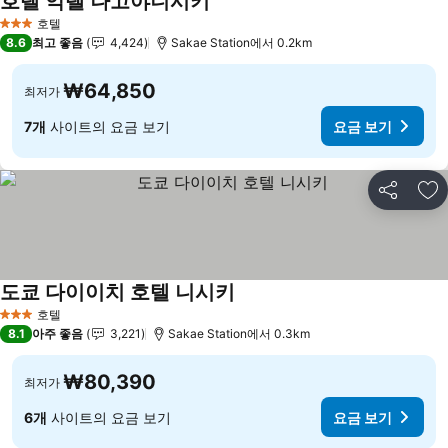
호텔 악텔 나고야니시키
요금 보기
호텔
3 성급
8.6
최고 좋음
4,424
Sakae Station에서 0.2km
₩64,850
최저가
7개
사이트의 요금 보기
요금 보기
공유
즐
도쿄 다이이치 호텔 니시키
요금 보기
호텔
3 성급
8.1
아주 좋음
3,221
Sakae Station에서 0.3km
₩80,390
최저가
6개
사이트의 요금 보기
요금 보기