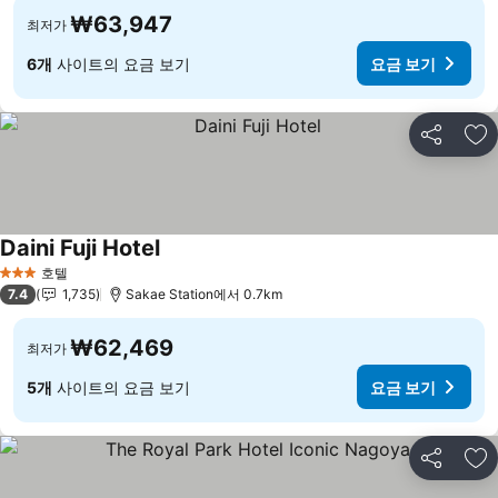
₩63,947
최저가
6개
사이트의 요금 보기
요금 보기
공유
즐
Daini Fuji Hotel
요금 보기
호텔
3 성급
7.4
1,735
Sakae Station에서 0.7km
₩62,469
최저가
5개
사이트의 요금 보기
요금 보기
공유
즐