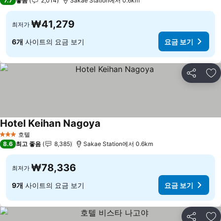
7.7
좋음
2,014
Sakae Station에서 0.6km
₩41,279
최저가
6개
사이트의 요금 보기
요금 보기
공유
즐
Hotel Keihan Nagoya
요금 보기
호텔
3 성급
8.6
최고 좋음
8,385
Sakae Station에서 0.6km
₩78,336
최저가
9개
사이트의 요금 보기
요금 보기