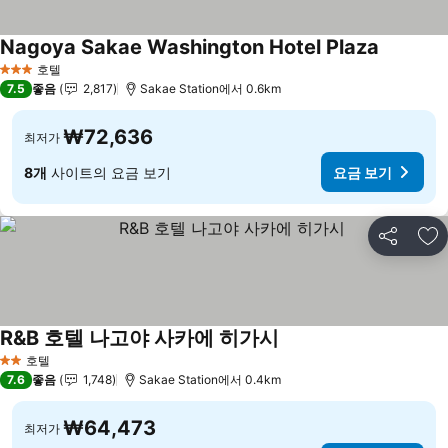
Nagoya Sakae Washington Hotel Plaza
요금 보기
호텔
3 성급
7.5
좋음
2,817
Sakae Station에서 0.6km
₩72,636
최저가
8개
사이트의 요금 보기
요금 보기
공유
즐
R&B 호텔 나고야 사카에 히가시
요금 보기
호텔
2 성급
7.6
좋음
1,748
Sakae Station에서 0.4km
₩64,473
최저가