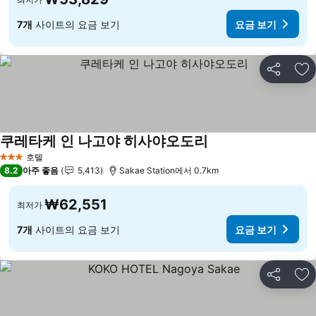
7개
사이트의 요금 보기
요금 보기
공유
즐
쿠레타케 인 나고야 히사야오도리
요금 보기
호텔
3 성급
8.2
아주 좋음
5,413
Sakae Station에서 0.7km
₩62,551
최저가
7개
사이트의 요금 보기
요금 보기
공유
즐