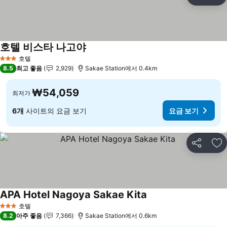
공유
즐
호텔 비스타 나고야
요금 보기
호텔
3 성급
8.5
최고 좋음
2,929
Sakae Station에서 0.4km
₩54,059
최저가
6개
사이트의 요금 보기
요금 보기
공유
즐
APA Hotel Nagoya Sakae Kita
요금 보기
호텔
3 성급
8.2
아주 좋음
7,366
Sakae Station에서 0.6km