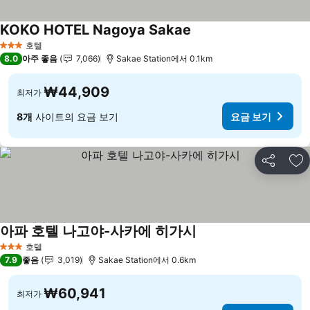
KOKO HOTEL Nagoya Sakae
요금 보기
호텔
3 성급
8.0
아주 좋음
7,066
Sakae Station에서 0.1km
₩44,909
최저가
8개
사이트의 요금 보기
요금 보기
공유
즐
아파 호텔 나고야-사카에 히가시
요금 보기
호텔
3 성급
7.9
좋음
3,019
Sakae Station에서 0.6km
₩60,941
최저가