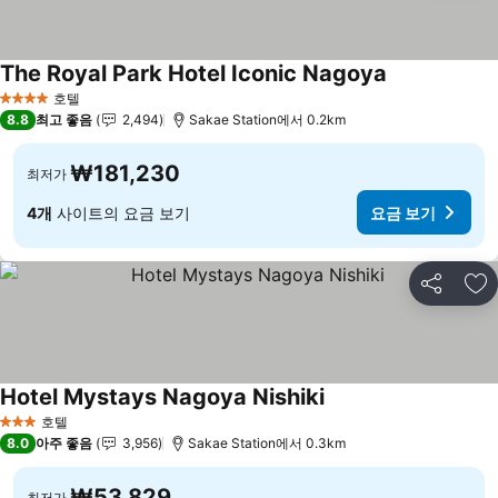
The Royal Park Hotel Iconic Nagoya
요금 보기
호텔
4 성급
8.8
최고 좋음
2,494
Sakae Station에서 0.2km
₩181,230
최저가
4개
사이트의 요금 보기
요금 보기
공유
즐
Hotel Mystays Nagoya Nishiki
요금 보기
호텔
3 성급
8.0
아주 좋음
3,956
Sakae Station에서 0.3km
₩53,829
최저가