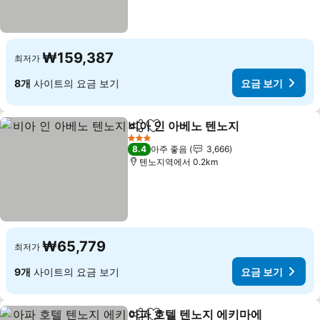
₩159,387
최저가
8개
사이트의 요금 보기
요금 보기
비아 인 아베노 텐노지
공유
즐겨찾기에 추가
요금 
3 성급
8.4
아주 좋음
3,666
텐노지역에서 0.2km
₩65,779
최저가
9개
사이트의 요금 보기
요금 보기
아파 호텔 텐노지 에키마에