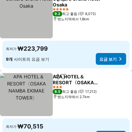
공유
즐겨찾기에 추가
Osaka
요금 보기
5 성급
9.2
최고 좋음
8,072
텐노지역에서 1.8km
₩223,799
최저가
9개
사이트의 요금 보기
요금 보기
APA HOTEL＆
공유
즐겨찾기에 추가
RESORT〈OSAKA
NAMBA EKIMAE
요금 보기
3 성급
8.5
최고 좋음
17,212
TOWER〉
텐노지역에서 2.7km
₩70,515
최저가