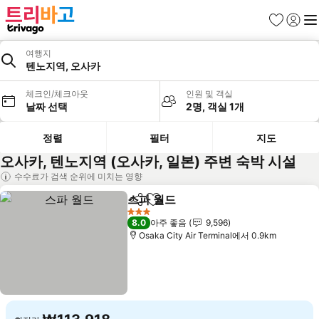
즐겨찾기
로그인
메
여행지
텐노지역, 오사카
체크인/체크아웃
인원 및 객실
날짜 선택
2명, 객실 1개
정렬
필터
지도
오사카, 텐노지역 (오사카, 일본) 주변 숙박 시설
수수료가 검색 순위에 미치는 영향
스파 월드
공유
즐겨찾기에 추가
요금 보기
3 성급
8.0
아주 좋음
9,596
Osaka City Air Terminal에서 0.9km