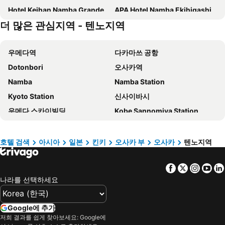
Hotel Keihan Namba Grande
APA Hotel Namba Ekihigashi
더 많은 관심지역 - 텐노지역
남바 오리엔탈 호텔
Osaka Marriott Miyako Hotel
GRAND HOSTEL LDK Osaka Shinsaibashi
Art Hotel Osaka Bay Tower
우메다역
다카마쓰 공항
APA Hotel & Resort Osaka Umeda Eki Tower
Shinsaibashi ARTY Inn
Dotonbori
오사카역
호텔 케이한 유니버설 타워
Dormy Inn Premium Namba Natural Hot Spring
Namba
Namba Station
퍼스트 캐빈 미도스지 남바
Oriental Hotel Universal City
Kyoto Station
신사이바시
이비스 스타일스 오사카 남바
호텔 몬토레 그라스미아 오사카
우메다 스카이빌딩
Kobe Sannomiya Station
Super Hotel Namba Nipponbashi
호텔 브라이턴 시티 오사카 기타하마
유니버셜 스튜디오 재팬
Nipponbashi Station
Onyado Nono Namba Natural Hot Spring
The OneFive Osaka Namba Kuromon
신사이바시역
Sakae Station
Candeo Hotels Osaka Namba
Hotel Forza Osaka Namba Dotonbori
호텔 검색
아시아
일본
킨키
오사카 부
오사카
텐노지역
교세라 돔 오사카
텐노지역
Candeo Hotels Osaka The Tower
비즈니스 호텔 니세이
Facebook
Twitter
Insta
Yo
오사카성
Nagoya Station
하튼 호텔 니시우메다
APA 호텔 남바-신사이바시
나라를 선택하세요
오사카 공항
신오사카역
Hotel Monterey Le Frere Osaka
하튼 호텔 신사이바시
나고야 국제공항
Kawaramachi Station
Liber Hotel Osaka
Sarasa Hotel Namba
Google에 추가
Intex Osaka
Okayama Station
와이즈 캐빈 오사카 난바
Hot Spring Osaka Hinode Hotel Nipponbashi
저희 결과를 쉽게 찾아보세요: Google에