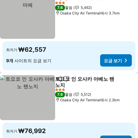
공유
즐겨찾기에 추가
요
3 성급
7.6
좋음
5,462
Osaka City Air Terminal에서 3.7km
₩62,557
최저가
9개
사이트의 요금 보기
요금 보기
토요코 인 오사카 아베노 텐
공유
즐겨찾기에 추가
노지
요금 보기
3 성급
7.9
좋음
5,512
Osaka City Air Terminal에서 2.3km
₩76,992
최저가