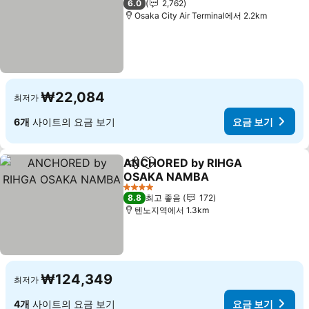
6.0
2,762
Osaka City Air Terminal에서 2.2km
₩22,084
최저가
6개
사이트의 요금 보기
요금 보기
ANCHORED by RIHGA
공유
즐겨찾기에 추가
OSAKA NAMBA
요금 보기
4 성급
8.8
최고 좋음
172
텐노지역에서 1.3km
₩124,349
최저가
4개
사이트의 요금 보기
요금 보기