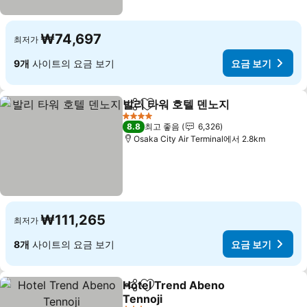
₩74,697
최저가
9개
사이트의 요금 보기
요금 보기
발리 타워 호텔 덴노지
공유
즐겨찾기에 추가
요금 
4 성급
8.8
최고 좋음
6,326
Osaka City Air Terminal에서 2.8km
₩111,265
최저가
8개
사이트의 요금 보기
요금 보기
Hotel Trend Abeno
공유
즐겨찾기에 추가
Tennoji