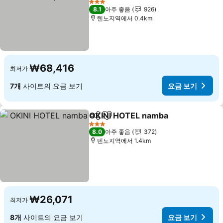
요금 보기
3 성급
8.1
아주 좋음
926
텐노지역에서 0.4km
₩68,416
최저가
7개
사이트의 요금 보기
요금 보기
OKINI HOTEL namba
공유
즐겨찾기에 추가
요금 
3 성급
8.0
아주 좋음
372
텐노지역에서 1.4km
₩26,071
최저가
8개
사이트의 요금 보기
요금 보기