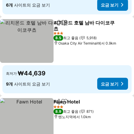
6개
사이트의 요금 보기
요금 보기
리치몬드 호텔 남바 다이코쿠
공유
즐겨찾기에 추가
쵸
요금 보기
3 성급
8.5
최고 좋음
5,918
Osaka City Air Terminal에서 0.9km
₩44,639
최저가
9개
사이트의 요금 보기
요금 보기
Fawn Hotel
공유
즐겨찾기에 추가
요금 보기
3 성급
8.9
최고 좋음
871
텐노지역에서 1.0km