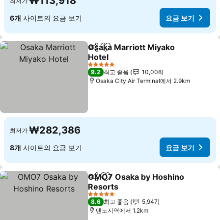
₩113,918
최저가
6개
사이트의 요금 보기
요금 보기
Osaka Marriott Miyako
공유
즐겨찾기에 추가
Hotel
요금 보기
5 성급
9.2
최고 좋음
10,008
Osaka City Air Terminal에서 2.9km
₩282,386
최저가
8개
사이트의 요금 보기
요금 보기
OMO7 Osaka by Hoshino
공유
즐겨찾기에 추가
Resorts
요금 보기
5 성급
8.6
최고 좋음
5,947
텐노지역에서 1.2km