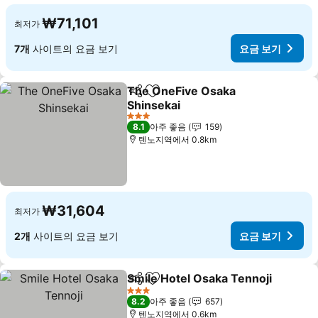
₩71,101
최저가
7개
사이트의 요금 보기
요금 보기
The OneFive Osaka
공유
즐겨찾기에 추가
Shinsekai
요금 보기
3 성급
8.1
아주 좋음
159
텐노지역에서 0.8km
₩31,604
최저가
2개
사이트의 요금 보기
요금 보기
Smile Hotel Osaka Tennoji
공유
즐겨찾기에 추가
3 성급
8.2
아주 좋음
657
텐노지역에서 0.6km