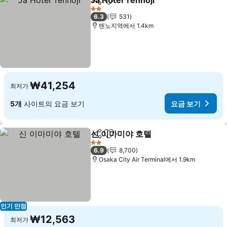
Ja Hotel Tennoji
공유
즐겨찾기에 추가
요금 보기
2 성급
6.3
531
텐노지역에서 1.4km
₩41,254
최저가
5개
사이트의 요금 보기
요금 보기
신 이마미야 호텔
공유
즐겨찾기에 추가
요금 보기
2 성급
6.9
8,700
Osaka City Air Terminal에서 1.9km
인기 만점
₩12,563
최저가