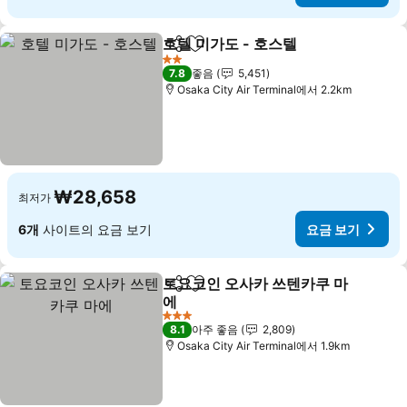
호텔 미가도 - 호스텔
공유
즐겨찾기에 추가
요금 보
2 성급
7.8
좋음
5,451
Osaka City Air Terminal에서 2.2km
₩28,658
최저가
6개
사이트의 요금 보기
요금 보기
토요코인 오사카 쓰텐카쿠 마
공유
즐겨찾기에 추가
에
요금 보기
3 성급
8.1
아주 좋음
2,809
Osaka City Air Terminal에서 1.9km