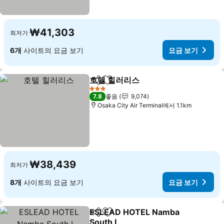
₩41,303
최저가
6개
사이트의 요금 보기
요금 보기
호텔 힐러리스
공유
즐겨찾기에 추가
요금 보기
3 성급
7.8
좋음
9,074
Osaka City Air Terminal에서 1.1km
₩38,439
최저가
8개
사이트의 요금 보기
요금 보기
ESLEAD HOTEL Namba
공유
즐겨찾기에 추가
South Ⅰ