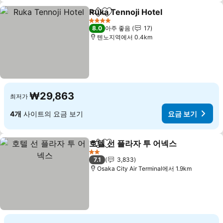
Ruka Tennoji Hotel
공유
즐겨찾기에 추가
요금 보
4 성급
8.0
아주 좋음
17
텐노지역에서 0.4km
₩29,863
최저가
4개
사이트의 요금 보기
요금 보기
호텔 선 플라자 투 어넥스
공유
즐겨찾기에 추가
요금
2 성급
7.1
3,833
Osaka City Air Terminal에서 1.9km