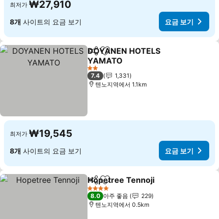
₩27,910
최저가
8개
사이트의 요금 보기
요금 보기
DOYANEN HOTELS
공유
즐겨찾기에 추가
YAMATO
요금 보기
2 성급
7.4
1,331
텐노지역에서 1.1km
₩19,545
최저가
8개
사이트의 요금 보기
요금 보기
Hopetree Tennoji
공유
즐겨찾기에 추가
요금 보
4 성급
8.0
아주 좋음
229
텐노지역에서 0.5km