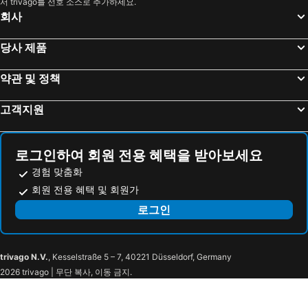
서 trivago를 선호 소스로 추가하세요.
주부 공항
International Airport Kansai
HOTEL TRAD Replay
Hiyori Hotel Osaka Namba Station
회사
Dynaland Ski Resort
Osaka Castle
호텔 비스치오 오사카 바이 그란비아
신 오사카 서니 스톤 호텔
고베 공항
Bentencho Station
Osaka Teikoku Hotel
더 싱굴라리 호텔 & 스카이스파 앳 유니버설 스튜디오스 재팬™
당사 제품
Arima Onsen
니조성
아크 호텔 오사카 신사이바시 - 루트-인 호텔스 -
karaksa hotel grande Shin-Osaka Tower
약관 및 정책
Kanayama Station
Suzuka Circuit
Hotel Dans Le Coeur Osaka Umeda
호텔 그란비아 오사카
Kuromon Ichiba
Namba Walk
호텔 힐러리스
WELLSTAY Namba
고객지원
Dotonbori
Osaka International Convention Center
아파 호텔 텐노지 에키마에
Hotel Trusty Osaka Abeno
Tenma Station
Nara Station
호텔 파인 아로마 텐노지 - 어른 전용
Hotel 3 O'Clock Tennoji
로그인하여 회원 전용 혜택을 받아보세요
Kobe Station
Kiyomizu Gojo Station
비아 인 아베노 텐노지
발리 타워 호텔 덴노지
경험 맞춤화
Higashiyama
Nagashima Spa Land
Miyako City Osaka Tennoji
Green Hill Hotel Tennoji Ekimae
회원 전용 혜택 및 회원가
Osaka City Air Terminal
Rinku Premium Outlets
Hotel Trend Abeno Tennoji
토요코 인 오사카 아베노 텐노지
로그인
Shijo Station
Gion-Shijo Station
Popway Residence Tennoji
Tennoji Crystal Hotel
Himeji Station
Shirosaki hot spring
Smile Hotel Osaka Tennoji
The OneFive Osaka Shinsekai
trivago N.V.
, Kesselstraße 5 – 7, 40221 Düsseldorf, Germany
Abeno Harukas
Municipal Museum of Fine Art
the b osaka-shinsekai
토요코인 오사카 쓰텐카쿠 마에
2026 trivago | 무단 복사, 이동 금지.
Tennoji Park
Shitennoji Temple
스파 월드
Hotel Chuo Bridge
Tennoji Zoo
Shinsekai
Osaka - Hotel / Vacation STAY 23790
Lucky Sun