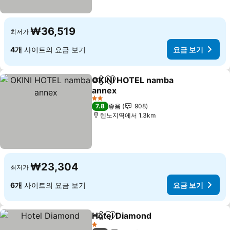
₩36,519
최저가
4개
사이트의 요금 보기
요금 보기
OKINI HOTEL namba
공유
즐겨찾기에 추가
annex
요금 보기
2 성급
7.8
좋음
908
텐노지역에서 1.3km
₩23,304
최저가
6개
사이트의 요금 보기
요금 보기
Hotel Diamond
공유
즐겨찾기에 추가
요금 보기
1 성급