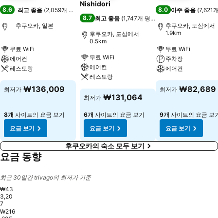
Nishidori
8.6
8.0
최고 좋음
(
2,059개 평점
)
아주 좋음
(
7,621
8.7
최고 좋음
(
1,747개 평점
)
후쿠오카, 일본
후쿠오카, 도심에서
1.9km
후쿠오카, 도심에서
0.5km
무료 WiFi
무료 WiFi
무료 WiFi
에어컨
주차장
에어컨
레스토랑
에어컨
레스토랑
₩136,009
₩82,689
최저가
최저가
₩131,064
최저가
8개
사이트의 요금 보기
6개
사이트의 요금 보기
9개
사이트의 요금 보
요금 보기
요금 보기
요금 보기
후쿠오카의 숙소 모두 보기
요금 동향
최근 30일간 trivago의 최저가 기준
₩43
3,20
7
₩216
Saturday, August 15
₩375,584
Saturday, August 22
₩376,652