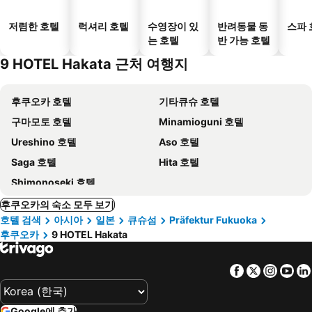
저렴한 호텔
럭셔리 호텔
수영장이 있
반려동물 동
스파 
는 호텔
반 가능 호텔
9 HOTEL Hakata 근처 여행지
후쿠오카 호텔
기타큐슈 호텔
구마모토 호텔
Minamioguni 호텔
Ureshino 호텔
Aso 호텔
Saga 호텔
Hita 호텔
Shimonoseki 호텔
후쿠오카의 숙소 모두 보기
호텔 검색
아시아
일본
큐슈섬
Präfektur Fukuoka
후쿠오카
9 HOTEL Hakata
Facebook
Twitter
Insta
Yo
Google에 추가