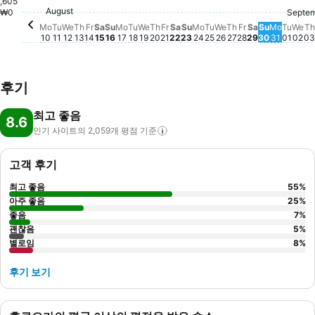
Saturday, A
₩353,737
,605
Wednesday, August 12
₩229,950
Tuesday, August 11
₩227,847
Friday, August 14
₩229,375
Thursday, August 13
₩216,858
Thursday, August 20
₩217,581
August
Monday, August 10
₩201,253
Sunday, August 16
₩201,368
Tuesday, August 18
₩202,715
Wednesday, August 19
₩201,976
Friday, August 21
₩197,607
₩0
Septe
We
₩1
Friday, Augus
₩189,771
T
₩
Tues
₩185
Monday, August 17
₩159,202
Monday
₩158,5
Wednesday, Augu
₩152,648
Thursday, Augu
₩152,993
Sunday, August 23
₩150,611
Monday, August 24
₩147,803
Tuesday, August 25
₩150,611
Sunday, 
₩148,24
Mo
Tu
We
Th
Fr
Sa
Su
Mo
Tu
We
Th
Fr
Sa
Su
Mo
Tu
We
Th
Fr
Sa
Su
Mo
Tu
We
Th
10
11
12
13
14
15
16
17
18
19
20
21
22
23
24
25
26
27
28
29
30
31
01
02
03
후기
최고 좋음
8.6
인기 사이트의 2,059개 평점
기준
고객 후기
최고 좋음
55
%
아주 좋음
25
%
좋음
7
%
괜찮음
5
%
별로임
8
%
후기 보기