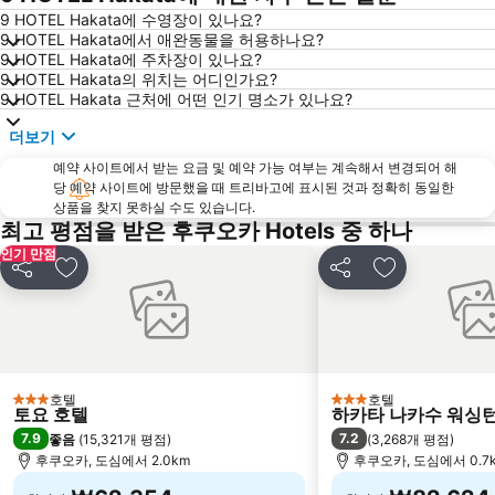
Kyushu National Museum
Nishitetsu Kurume Station
9 HOTEL Hakata에 수영장이 있나요?
9 HOTEL Hakata에서 애완동물을 허용하나요?
Nishitetsu Hirao Station
Fukuoka Yafuoku! Dome
9 HOTEL Hakata에 주차장이 있나요?
Marine World Uminonakamichi
9 HOTEL Hakata의 위치는 어디인가요?
9 HOTEL Hakata 근처에 어떤 인기 명소가 있나요?
더보기
예약 사이트에서 받는 요금 및 예약 가능 여부는 계속해서 변경되어 해
당 예약 사이트에 방문했을 때 트리바고에 표시된 것과 정확히 동일한
상품을 찾지 못하실 수도 있습니다.
최고 평점을 받은 후쿠오카 Hotels 중 하나
인기 만점
공유
즐겨찾기에 추가
공유
즐겨찾기에 
호텔
호텔
3 성급
3 성급
토요 호텔
하카타 나카수 워싱턴
7.9
7.2
좋음
(
15,321개 평점
)
(
3,268개 평점
)
후쿠오카, 도심에서 2.0km
후쿠오카, 도심에서 0.7