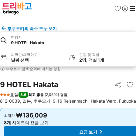
즐겨찾기
로그인
메
후쿠오카의 숙소 모두 보기
여행지
9 HOTEL Hakata
체크인/체크아웃
인원 및 객실
날짜 선택
2명, 객실 1개
수수료가 검색 순위에 미치는 영향
9 HOTEL Hakata
공유
즐
호텔
8.6
최고 좋음
(
2,059개 평점
)
3 성급
812-0039, 일본, 후쿠오카, 9-16 Reisenmachi, Hakata Ward, Fukuoka
₩136,009
₩136,009
최저가
최저가
8개
사이트의 요금 보기
8개
사이트의 요금 보기
요금 보기
요금 보기