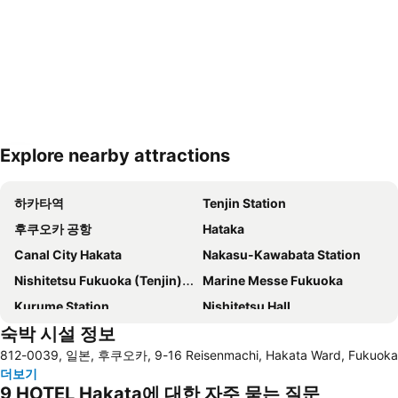
Explore nearby attractions
지도 확대하기
하카타역
Tenjin Station
후쿠오카 공항
Hataka
Canal City Hakata
Nakasu-Kawabata Station
Nishitetsu Fukuoka (Tenjin) Station
Marine Messe Fukuoka
Kurume Station
Nishitetsu Hall
숙박 시설 정보
Tojinmachi Station
Saga Station
812-0039, 일본, 후쿠오카, 9-16 Reisenmachi, Hakata Ward, Fukuoka
Minami Fukuoka Station
Kurosaki Station
더보기
Fukuoka Convention Center
Fukuoka Kokusai Center
9 HOTEL Hakata에 대한 자주 묻는 질문