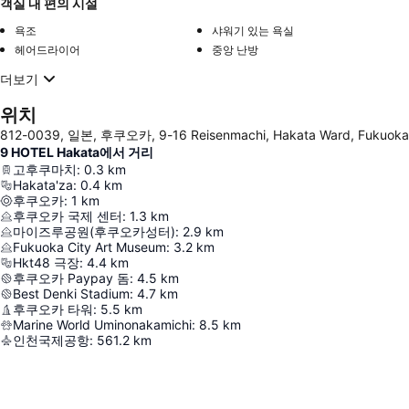
객실 내 편의 시설
욕조
샤워기 있는 욕실
헤어드라이어
중앙 난방
더보기
위치
812-0039, 일본, 후쿠오카, 9-16 Reisenmachi, Hakata Ward, Fukuoka
9 HOTEL Hakata에서 거리
고후쿠마치
:
0.3
km
Hakata'za
:
0.4
km
후쿠오카
:
1
km
후쿠오카 국제 센터
:
1.3
km
마이즈루공원(후쿠오카성터)
:
2.9
km
Fukuoka City Art Museum
:
3.2
km
Hkt48 극장
:
4.4
km
후쿠오카 Paypay 돔
:
4.5
km
Best Denki Stadium
:
4.7
km
후쿠오카 타워
:
5.5
km
Marine World Uminonakamichi
:
8.5
km
인천국제공항
:
561.2
km