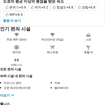
도쿄의 평균 이상의 평점을 받은 숙소
분위기
•
9.6
위치
•
9.2
청결도
•
8.8
경험
•
8.8
WiFi
•
8.4
평점 더 보기
인기 편의 시설
무료 WiFi (로비)
무선인터넷 (객실)
스파
에어컨
레스토랑
호텔 바
피트니스
모든 편의 시설
숙박 시설 내 편의 시설
비즈니스 센터
카페
간편 체크인/체크아웃
엘리베이터
더보기
웰니스