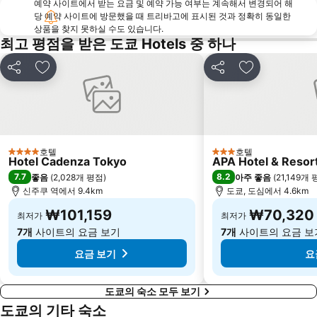
예약 사이트에서 받는 요금 및 예약 가능 여부는 계속해서 변경되어 해
Odaiba
Gotanda Station
당 예약 사이트에 방문했을 때 트리바고에 표시된 것과 정확히 동일한
Nakameguro Station
Shiodome Station
상품을 찾지 못하실 수도 있습니다.
최고 평점을 받은 도쿄 Hotels 중 하나
Akasaka Mitsuke Station
Yokohama Station
Kanda Station
Haneda Airport Terminal 1 Station
공유
즐겨찾기에 추가
공유
즐겨찾기에 
Ota
Minato
Higashi ginza Station
도쿄 국제 포럼
Pacifico Yokohama
Setagaya
오테마치역
Machida Station
호텔
호텔
4 성급
3 성급
Hotel Cadenza Tokyo
APA Hotel & Reso
Sanrio Puroland
TRC Tokyo Ryutsu Center
7.7
8.2
좋음
(
2,028개 평점
)
아주 좋음
(
21,149개
Hamamatsucho station
신주쿠 역에서 9.4km
Yurakucho Station
도쿄, 도심에서 4.6km
₩101,159
₩70,320
최저가
최저가
7개
사이트의 요금 보기
7개
사이트의 요금 보
요금 보기
요
도쿄의 숙소 모두 보기
도쿄의 기타 숙소