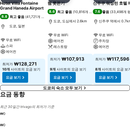
공유
즐겨찾기에 추가
공유
즐겨찾기에 추가
공유
즐겨찾기
Hotel Villa Fontaine
렘 롯폰기
신주쿠 워싱턴 호텔 
Grand Haneda Airport
8.6
7.6
최고 좋음
(
10,816개 평점
)
좋음
(
33,498개 
8.8
최고 좋음
(
41,721개 평점
)
도쿄, 도심에서 2.6km
신주쿠 역에서 0.7k
도쿄, 일본
무료 WiFi
무료 WiFi
무료 WiFi
에어컨
주차장
스파
레스토랑
에어컨
에어컨
₩107,913
₩117,596
최저가
최저가
₩128,271
최저가
10개
사이트의 요금 보기
9개
사이트의 요금 보기
8개
사이트의 요금 보
요금 보기
요금 보기
요금 보기
도쿄의 숙소 모두 보기
요금 동향
최근 30일간 trivago의 최저가 기준
₩0
₩0