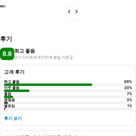
₩0
후기
최고 좋음
8.8
인기 사이트의 41,721개 평점
기준
고객 후기
최고 좋음
69
%
아주 좋음
20
%
좋음
7
%
괜찮음
3
%
별로임
1
%
후기 보기