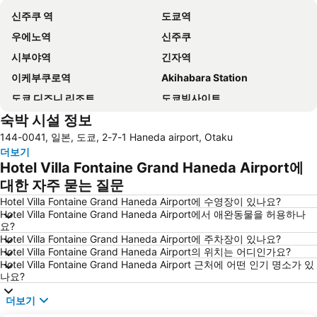
신주쿠 역
도쿄역
우에노역
신주쿠
시부야역
긴자역
이케부쿠로역
Akihabara Station
도쿄 디즈니 리조트
도쿄빅사이트
숙박 시설 정보
신바시역
아사쿠사역
144-0041, 일본, 도쿄, 2-7-1 Haneda airport, Otaku
Makuhari Messe
Shibuya
더보기
Tokyo Disneyland
도쿄 국제공항
Hotel Villa Fontaine Grand Haneda Airport에
시나가와역
록본기역
대한 자주 묻는 질문
아카사카역
Chiba Station
Hotel Villa Fontaine Grand Haneda Airport에 수영장이 있나요?
Hotel Villa Fontaine Grand Haneda Airport에서 애완동물을 허용하나
가와사키 스테이션 인
하라주쿠역
요?
Hotel Villa Fontaine Grand Haneda Airport에 주차장이 있나요?
도쿄 스카이트리
Nippori Station
Hotel Villa Fontaine Grand Haneda Airport의 위치는 어디인가요?
Nihonbashi Station-Tokyo
에비스역
Hotel Villa Fontaine Grand Haneda Airport 근처에 어떤 인기 명소가 있
나요?
Shinyokohama Station
센소지
더보기
Hatchōbori Metro Station
Kinshicho Station