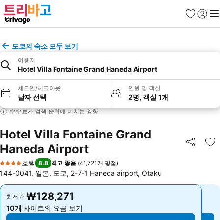
즐겨찾기
로그인
메
도쿄의 숙소 모두 보기
여행지
Hotel Villa Fontaine Grand Haneda Airport
체크인/체크아웃
인원 및 객실
날짜 선택
2명, 객실 1개
수수료가 검색 순위에 미치는 영향
Hotel Villa Fontaine Grand
Haneda Airport
공유
즐
호텔
8.8
최고 좋음
(
41,721개 평점
)
4 성급
144-0041, 일본, 도쿄, 2-7-1 Haneda airport, Otaku
₩128,271
₩128,271
최저가
최저가
10개
사이트의 요금 보기
10개
사이트의 요금 보기