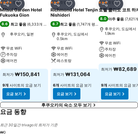
호텔
호텔
호텔
4 성급
3 성급
3 성급
공유
즐겨찾기에 추가
공유
즐겨찾기에 추가
공유
즐겨찾기
Mitsui Garden Hotel
Richmond Hotel Tenjin
호텔 클리오 코트 하
Fukuoka Gion
Nishidori
8.0
아주 좋음
(
7,621
8.6
8.7
최고 좋음
(
6,333개 평점
)
최고 좋음
(
1,747개 평점
)
후쿠오카, 도심에서
1.9km
후쿠오카, 일본
후쿠오카, 도심에서
0.5km
무료 WiFi
무료 WiFi
무료 WiFi
주차장
주차장
에어컨
에어컨
에어컨
레스토랑
요금 보기
₩82,689
최저가
요금 보기
요금 보기
₩150,841
₩131,064
최저가
최저가
9개
사이트의 요금 보기
6개
사이트의 요금 보기
9개
사이트의 요금 보
요금 보기
요금 보기
요금 보기
후쿠오카의 숙소 모두 보기
요금 동향
최근 30일간 trivago의 최저가 기준
₩0