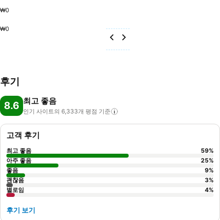
₩0
₩0
후기
최고 좋음
8.6
인기 사이트의 6,333개 평점
기준
고객 후기
최고 좋음
59
%
아주 좋음
25
%
좋음
9
%
괜찮음
3
%
별로임
4
%
후기 보기