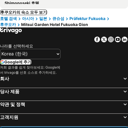
Shimonoseki 호텔
후쿠오카의 숙소 모두 보기
호텔 검색
아시아
일본
큐슈섬
Präfektur Fukuoka
후쿠오카
Mitsui Garden Hotel Fukuoka Gion
Facebook
Twitter
Insta
Yo
나라를 선택하세요
Google에 추가
저희 결과를 쉽게 찾아보세요: Google에
서 trivago를 선호 소스로 추가하세요.
회사
당사 제품
약관 및 정책
고객지원