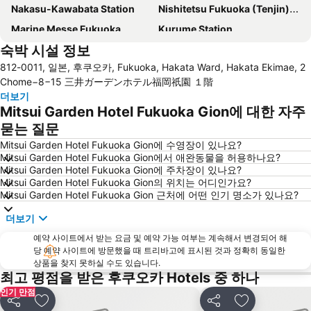
Nakasu-Kawabata Station
Nishitetsu Fukuoka (Tenjin) Station
Marine Messe Fukuoka
Kurume Station
숙박 시설 정보
Nishitetsu Hall
Tojinmachi Station
812-0011, 일본, 후쿠오카, Fukuoka, Hakata Ward, Hakata Ekimae, 2
Saga Station
Minami Fukuoka Station
Chome−8−15 三井ガーデンホテル福岡祇園 １階
Kurosaki Station
Fukuoka Convention Center
더보기
Mitsui Garden Hotel Fukuoka Gion에 대한 자주
Fukuoka Kokusai Center
Kyushu National Museum
묻는 질문
Nishitetsu Kurume Station
Nishitetsu Hirao Station
Mitsui Garden Hotel Fukuoka Gion에 수영장이 있나요?
Fukuoka Yafuoku! Dome
Marine World Uminonakamichi
Mitsui Garden Hotel Fukuoka Gion에서 애완동물을 허용하나요?
Mitsui Garden Hotel Fukuoka Gion에 주차장이 있나요?
Mitsui Garden Hotel Fukuoka Gion의 위치는 어디인가요?
Mitsui Garden Hotel Fukuoka Gion 근처에 어떤 인기 명소가 있나요?
더보기
예약 사이트에서 받는 요금 및 예약 가능 여부는 계속해서 변경되어 해
당 예약 사이트에 방문했을 때 트리바고에 표시된 것과 정확히 동일한
상품을 찾지 못하실 수도 있습니다.
최고 평점을 받은 후쿠오카 Hotels 중 하나
인기 만점
공유
즐겨찾기에 추가
공유
즐겨찾기에 