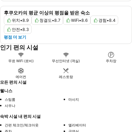
후쿠오카의 평균 이상의 평점을 받은 숙소
위치
•
8.9
청결도
•
8.7
WiFi
•
8.6
경험
•
8.4
안전
•
8.3
평점 더 보기
인기 편의 시설
무료 WiFi (로비)
무선인터넷 (객실)
주차장
에어컨
레스토랑
모든 편의 시설
웰니스
스팀룸
마사지
사우나
숙박 시설 내 편의 시설
간편 체크인/체크아웃
엘리베이터
주차
금연실