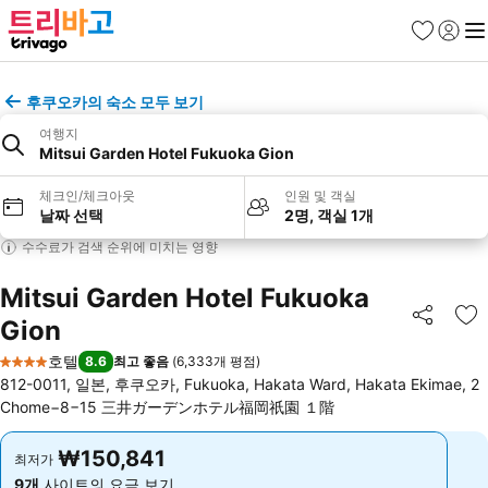
즐겨찾기
로그인
메
후쿠오카의 숙소 모두 보기
여행지
Mitsui Garden Hotel Fukuoka Gion
체크인/체크아웃
인원 및 객실
날짜 선택
2명, 객실 1개
수수료가 검색 순위에 미치는 영향
Mitsui Garden Hotel Fukuoka
Gion
공유
즐
호텔
8.6
최고 좋음
(
6,333개 평점
)
4 성급
812-0011, 일본, 후쿠오카, Fukuoka, Hakata Ward, Hakata Ekimae, 2
Chome−8−15 三井ガーデンホテル福岡祇園 １階
₩150,841
₩150,841
최저가
최저가
9개
사이트의 요금 보기
9개
사이트의 요금 보기