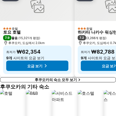
호텔
호텔
3 성급
3 성급
토요 호텔
하카타 나카수 워싱턴
7.9
7.2
좋음
(
15,321개 평점
)
(
3,268개 평점
)
후쿠오카, 도심에서 2.0km
후쿠오카, 도심에서 0.7
₩62,354
₩82,788
최저가
최저가
9개
사이트의 요금 보기
9개
사이트의 요금 보
요금 보기
요금 보
후쿠오카의 숙소 모두 보기
후쿠오카의 기타 숙소