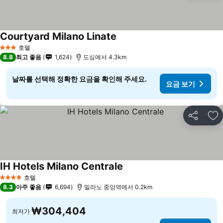
Courtyard Milano Linate
호텔
3 성급
8.8
최고 좋음
1,624
도심에서 4.3km
날짜를 선택해 정확한 요금을 확인해 주세요.
요금 보기
공유
즐
IH Hotels Milano Centrale
호텔
4 성급
8.3
아주 좋음
6,694
밀라노 중앙역에서 0.2km
₩304,404
최저가