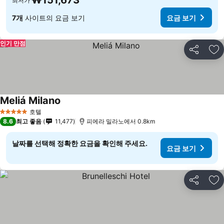
₩151,673
최저가
7개
사이트의 요금 보기
요금 보기
인기 만점
공유
즐
Meliá Milano
호텔
5 성급
8.6
최고 좋음
11,477
피에라 밀라노에서 0.8km
날짜를 선택해 정확한 요금을 확인해 주세요.
요금 보기
공유
즐