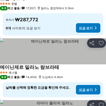
호텔
4 성급
9.0
최고 좋음
17,557
밀라노 중앙역에서 0.3km
₩287,772
최저가
9개
사이트의 요금 보기
요금 보기
공유
즐
메이닌제르 밀라노 람브라테
호스텔
3 성급
8.6
최고 좋음
14,404
도심에서 4.4km
날짜를 선택해 정확한 요금을 확인해 주세요.
요금 보기