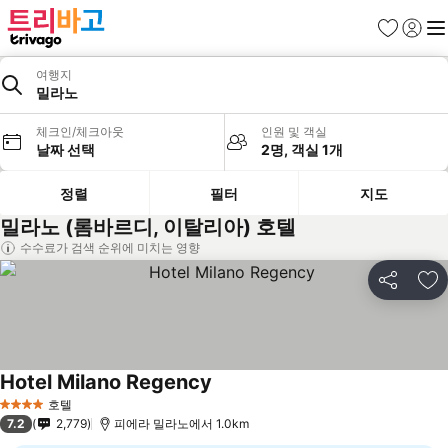
즐겨찾기
로그인
메
여행지
밀라노
체크인/체크아웃
인원 및 객실
날짜 선택
2명, 객실 1개
정렬
필터
지도
밀라노 (롬바르디, 이탈리아) 호텔
수수료가 검색 순위에 미치는 영향
공유
즐
Hotel Milano Regency
호텔
4 성급
7.2
2,779
피에라 밀라노에서 1.0km