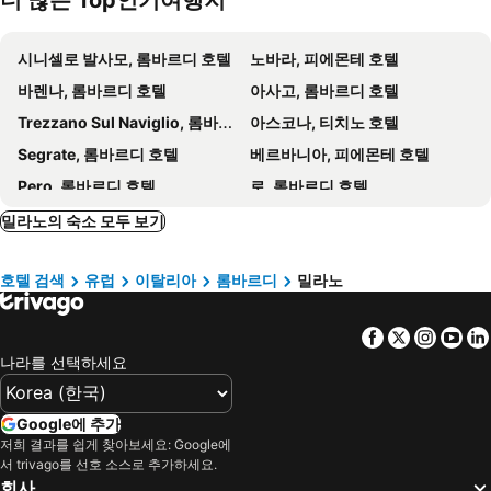
더 많은 Top인기여행지
호텔 플로라
Duo Milan Porta Nuova, a Tribute Portfolio Hotel
Udine Metro Station
San Sigismondo
STRAF, Milan, a Member of Design Hotels
Sina The Gray
시니셀로 발사모, 롬바르디 호텔
노바라, 피에몬테 호텔
로사 그랜드 밀라노 - 스타호텔스 콜레지오네
The Street Milano Duomo
바렌나, 롬바르디 호텔
아사고, 롬바르디 호텔
Hotel Nuovo
The Glamore Milano Duomo
Trezzano Sul Naviglio, 롬바르디 호텔
아스코나, 티치노 호텔
룸 메이트 줄리아
Albergo Diurno Cobianchi
Segrate, 롬바르디 호텔
베르바니아, 피에몬테 호텔
iH Hotels Milano Ambasciatori
Park Hyatt Milano
Pero, 롬바르디 호텔
로, 롬바르디 호텔
Galleria Vik Milano
하트 밀라노 아파트먼츠
Lissone, 롬바르디 호텔
Olgiate Olona, 롬바르디 호텔
밀라노의 숙소 모두 보기
Amabilia Suites
AF Duomo - Milano Luxury Suites
올레기오, 피에몬테 호텔
레코, 롬바르디 호텔
우나 메종 밀라노
Hotel Rio
호텔 검색
유럽
이탈리아
롬바르디
밀라노
바레세, 롬바르디 호텔
Vercelli, 피에몬테 호텔
힌타운 비아 마치니
호텔 라 마돈니나
메나지오, 롬바르디 호텔
Biella, 피에몬테 호텔
럭셔리 스위트 밀라노 두오모
업타운 팰리스
Facebook
Twitter
Insta
Yo
몬차, 롬바르디 호텔
Binasco, 롬바르디 호텔
호텔 두에 자르디니
B&B Hotel Milano Portello
나라를 선택하세요
베로나, 베네토 호텔
시르미오네, 롬바르디 호텔
iH 호텔 밀라노 보코니
우나 호텔 센추리
코모, 롬바르디 호텔
솜마 롬바르도, 롬바르디 호텔
안티카 로칸다 솔페리노
Crowne Plaza Milan City By Ihg
Google에 추가
베르가모, 롬바르디 호텔
루가노, 티치노 호텔
저희 결과를 쉽게 찾아보세요: Google에
베스트 웨스턴 호텔 아스토리아
Albergo Corvetto Corso Lodi
서 trivago를 선호 소스로 추가하세요.
Cardano al Campo, 롬바르디 호텔
벨라지오, 롬바르디 호텔
회사