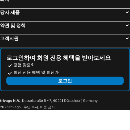
로마, 라치오 호텔
피렌체, 투스카니 호텔
당사 제품
베니스, 베네토 호텔
메스테르 베네치아, 베네토 호텔
소렌토, 캄파니아 호텔
포지타노, 캄파니아 호텔
약관 및 정책
나폴리, 캄파니아 호텔
고객지원
로그인하여 회원 전용 혜택을 받아보세요
경험 맞춤화
회원 전용 혜택 및 회원가
로그인
trivago N.V.
, Kesselstraße 5 – 7, 40221 Düsseldorf, Germany
2026 trivago | 무단 복사, 이동 금지.