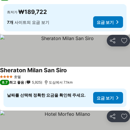
₩189,722
최저가
7개
사이트의 요금 보기
요금 보기
공유
즐
Sheraton Milan San Siro
호텔
4 성급
8.7
최고 좋음
5,925
도심에서 7.1km
날짜를 선택해 정확한 요금을 확인해 주세요.
요금 보기
공유
즐