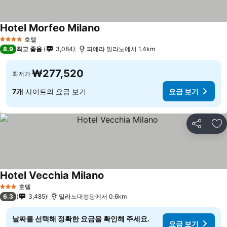
Hotel Morfeo Milano
호텔
4 성급
8.9
최고 좋음
3,084
피에라 밀라노에서 1.4km
₩277,520
최저가
7개
사이트의 요금 보기
요금 보기
공유
즐
Hotel Vecchia Milano
호텔
3 성급
6.3
3,485
밀라노대성당에서 0.6km
날짜를 선택해 정확한 요금을 확인해 주세요.
요금 보기