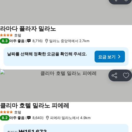
공유
즐
라마다 플라자 밀라노
호텔
4 성급
8.3
아주 좋음
8,716
밀라노 중앙역에서 2.7km
날짜를 선택해 정확한 요금을 확인해 주세요.
요금 보기
공유
즐
클리마 호텔 밀라노 피에레
호텔
4 성급
8.2
아주 좋음
8,640
피에라 밀라노에서 4.9km