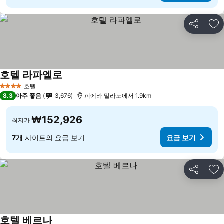
공유
즐
호텔 라파엘로
호텔
4 성급
8.3
아주 좋음
3,676
피에라 밀라노에서 1.9km
₩152,926
최저가
7개
사이트의 요금 보기
요금 보기
공유
즐
호텔 베르나