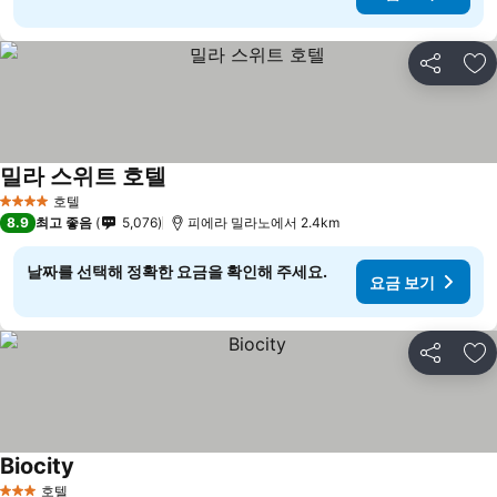
공유
즐
밀라 스위트 호텔
호텔
4 성급
8.9
최고 좋음
5,076
피에라 밀라노에서 2.4km
날짜를 선택해 정확한 요금을 확인해 주세요.
요금 보기
공유
즐
Biocity
호텔