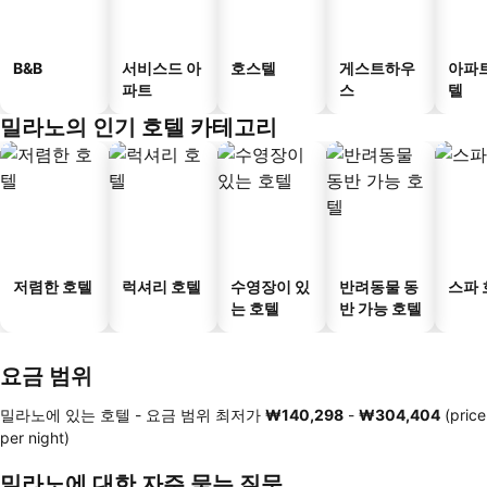
B&B
서비스드 아
호스텔
게스트하우
아파
파트
스
텔
밀라노의 인기 호텔 카테고리
저렴한 호텔
럭셔리 호텔
수영장이 있
반려동물 동
스파 
는 호텔
반 가능 호텔
요금 범위
밀라노에 있는 호텔 -
요금 범위
최저가
‎₩140,298
-
‎₩304,404
(price
per night)
밀라노에 대한 자주 묻는 질문