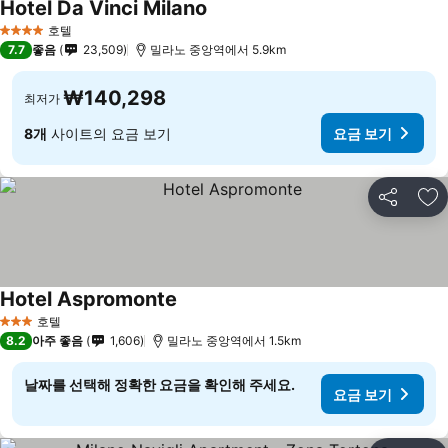
Hotel Da Vinci Milano
호텔
4 성급
7.7
좋음
23,509
밀라노 중앙역에서 5.9km
₩140,298
최저가
8개
사이트의 요금 보기
요금 보기
공유
즐
Hotel Aspromonte
호텔
3 성급
8.2
아주 좋음
1,606
밀라노 중앙역에서 1.5km
날짜를 선택해 정확한 요금을 확인해 주세요.
요금 보기