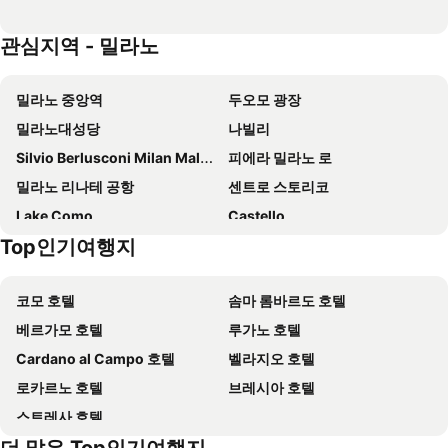
Hotel Eva
Hotel Manin
관심지역 - 밀라노
Joy 124 Hotel Milano
우나 호텔 쿠사니
Hotel Sanpi Milano
Smart Hotel Milano Centrale
밀라노 중앙역
두오모 광장
스타호텔 앤더슨
안드레올라 센트럴 호텔
밀라노대성당
나빌리
럭셔리 두오모 룸스
IH 호텔 밀라노 로렌테지오
Silvio Berlusconi Milan Malpensa Airport
피에라 밀라노 로
Doria Grand Hotel
아카 팰리스 호텔
밀라노 리나테 공항
센트로 스토리코
Tivoli President Milano Hotel
Palazzo Touring Club Milan, A Radisson Collection Hotel
Lake Como
Castello
Milan Adore
Hotel Repubblica
Top인기여행지
Isola
Via Vittorio Emanuele II
Hotel Midway
호텔 센트랄레
Palazzo Belgiojoso d'Este
Palazzo Durini-Caproni
IH Hotels Milano Centrale
호텔 델리 아르침볼디
코모 호텔
솜마 롬바르도 호텔
Palazzo del Senato
Museo del Duomo di Milano
베스트 웨스턴 호텔 매디슨
UNA Hotels Galles Milano
베르가모 호텔
루가노 호텔
Palazzo Reale
la Rinascente
레지덴사 델레 시타
우나 호텔 스칸디나비아
Cardano al Campo 호텔
벨라지오 호텔
San Gottardo in Corte
Porto di Mare Metro Station
이비스 스타일 밀라노 첸트로
Glam Milano
로카르노 호텔
브레시아 호텔
Eataly
San Abbondio
B&B HOTEL Milano La Spezia
Hilton Milan
스트레사 호텔
Ponte Coperto
Marne
월드호텔 크리스토포로 콜롬보
NH 밀라노 투어링
Gioia Metro Station
Famagosta Metro Station