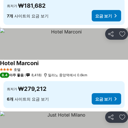
₩181,682
최저가
7개
사이트의 요금 보기
요금 보기
공유
즐
Hotel Marconi
호텔
4 성급
8.4
아주 좋음
8,418
밀라노 중앙역에서 0.6km
₩279,212
최저가
6개
사이트의 요금 보기
요금 보기
공유
즐