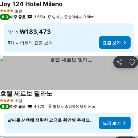
Joy 124 Hotel Milano
호텔
4 성급
8.3
아주 좋음
3,666
밀라노 중앙역에서 0.9km
₩183,473
최저가
5개
사이트의 요금 보기
요금 보기
공유
즐
호텔 세르보 밀라노
호텔
4 성급
8.0
아주 좋음
4,370
밀라노 중앙역에서 0.9km
날짜를 선택해 정확한 요금을 확인해 주세요.
요금 보기