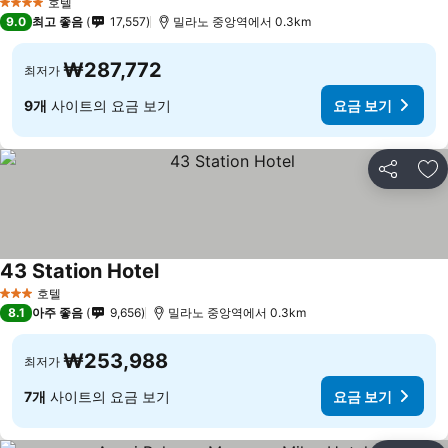
호텔
4 성급
9.0
최고 좋음
17,557
밀라노 중앙역에서 0.3km
₩287,772
최저가
9개
사이트의 요금 보기
요금 보기
공유
즐
43 Station Hotel
호텔
3 성급
8.1
아주 좋음
9,656
밀라노 중앙역에서 0.3km
₩253,988
최저가
7개
사이트의 요금 보기
요금 보기