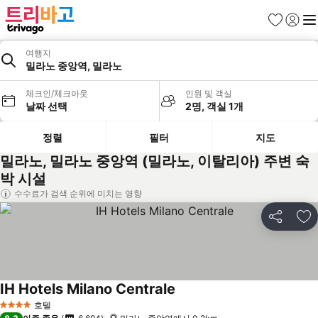
즐겨찾기
로그인
메
여행지
밀라노 중앙역, 밀라노
체크인/체크아웃
인원 및 객실
날짜 선택
2명, 객실 1개
정렬
필터
지도
밀라노, 밀라노 중앙역 (밀라노, 이탈리아) 주변 숙
박 시설
수수료가 검색 순위에 미치는 영향
공유
즐
IH Hotels Milano Centrale
호텔
4 성급