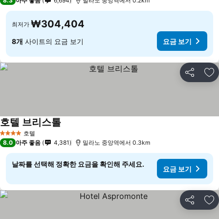
8.3
아주 좋음
6,694
밀라노 중앙역에서 0.2km
₩304,404
최저가
8개
사이트의 요금 보기
요금 보기
공유
즐
호텔 브리스톨
호텔
4 성급
8.0
아주 좋음
4,381
밀라노 중앙역에서 0.3km
날짜를 선택해 정확한 요금을 확인해 주세요.
요금 보기
공유
즐