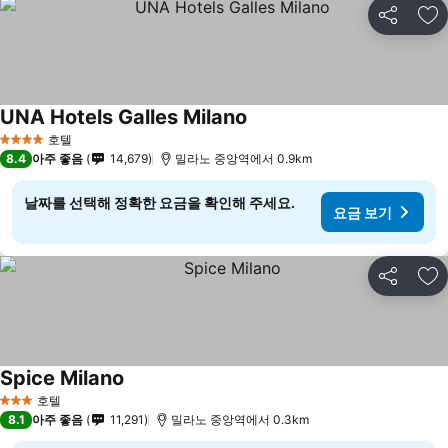
공유
즐
UNA Hotels Galles Milano
호텔
4 성급
8.4
아주 좋음
14,679
밀라노 중앙역에서 0.9km
날짜를 선택해 정확한 요금을 확인해 주세요.
요금 보기
공유
즐
Spice Milano
호텔
3 성급
8.1
아주 좋음
11,291
밀라노 중앙역에서 0.3km