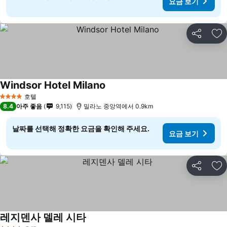
요금 보기
공유
즐
Windsor Hotel Milano
호텔
4 성급
8.4
아주 좋음
9,115
밀라노 중앙역에서 0.9km
날짜를 선택해 정확한 요금을 확인해 주세요.
요금 보기
공유
즐
레지덴사 델레 시타