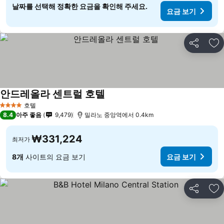
날짜를 선택해 정확한 요금을 확인해 주세요.
요금 보기
공유
즐
안드레올라 센트럴 호텔
호텔
4 성급
8.4
아주 좋음
9,479
밀라노 중앙역에서 0.4km
₩331,224
최저가
8개
사이트의 요금 보기
요금 보기
공유
즐