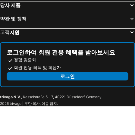
Via XX Settembre
Corso Italia
IH Hotels Milano Centrale
호텔 델리 아르침볼디
당사 제품
Glacier Express
Gornergrat Bahn
베스트 웨스턴 호텔 매디슨
UNA Hotels Galles Milano
약관 및 정책
Zermatt Marathon
Oeschinensee
레지덴사 델레 시타
우나 호텔 스칸디나비아
Alpe Cermìs
Piazza Duca D'Aosta
이비스 스타일 밀라노 첸트로
Glam Milano
고객지원
Grattacielo Pirelli
Centrale Metro Station
B&B HOTEL Milano La Spezia
Hilton Milan
Caiazzo Metro Station
Palazzo Lombardia
엑셀시어 호텔 갈리아, 럭셔리 컬렉션 호텔, 밀라노
Hotel New York
로그인하여 회원 전용 혜택을 받아보세요
Chiesa Cattolica Parrocchiale San Gioachimo
Sondrio Metro Station
B&B HOTEL Milano Aosta
일지라몬도
경험 맞춤화
Gioia Metro Station
Repubblica Metro Station
아우리가 호텔
AV Hotel Milano
회원 전용 혜택 및 회원가
Ponte Seveso
Piazza Repubblica
호텔 플로라
호텔 가르다
로그인
Corso Buenos Aires
Lima Metro Station
우나 호텔 센추리
세티모텔
Isola Metro Station
Centro Direzionale di Milano
스위트로우코스트 - 림비아테
Hotel Vittoria
Soprano
Loreto Metro Station
trivago N.V.
, Kesselstraße 5 – 7, 40221 Düsseldorf, Germany
라마다 플라자 밀라노
Hotel Vintage Milano Centrale
2026 trivago | 무단 복사, 이동 금지.
Porta Nuova
Bosco Verticale
안타레스 호텔 루벤스
오텔 델 수드
Conchetta
Sass
B&B Music
Hotel Blaise & Francis
Lotto - Fieramilanocity Metro Station
First skiing area
베스트 웨스턴 호텔 아스토리아
Hotel Litta Palace
Cittadella
Sportzentrum Davos Platz
업타운 팰리스