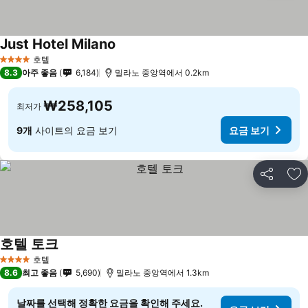
Just Hotel Milano
호텔
4 성급
8.3
아주 좋음
6,184
밀라노 중앙역에서 0.2km
₩258,105
최저가
9개
사이트의 요금 보기
요금 보기
공유
즐
호텔 토크
호텔
4 성급
8.6
최고 좋음
5,690
밀라노 중앙역에서 1.3km
날짜를 선택해 정확한 요금을 확인해 주세요.