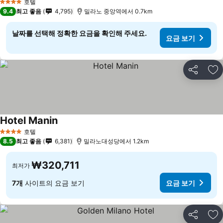
호텔
4 성급
9.4
최고 좋음
4,795
밀라노 중앙역에서 0.7km
날짜를 선택해 정확한 요금을 확인해 주세요.
요금 보기
공유
즐
Hotel Manin
호텔
4 성급
8.5
최고 좋음
6,381
밀라노대성당에서 1.2km
₩320,711
최저가
7개
사이트의 요금 보기
요금 보기
공유
즐