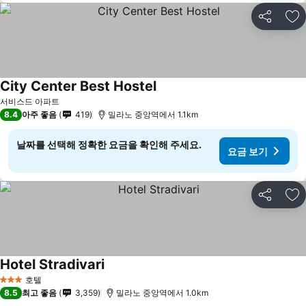
공유
즐
City Center Best Hostel
서비스드 아파트
8.4
아주 좋음
419
밀라노 중앙역에서 1.1km
날짜를 선택해 정확한 요금을 확인해 주세요.
요금 보기
공유
즐
Hotel Stradivari
호텔
3 성급
8.5
최고 좋음
3,359
밀라노 중앙역에서 1.0km