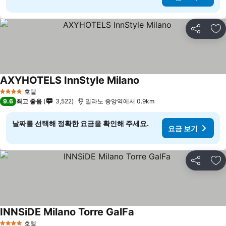
공유
즐
AXYHOTELS InnStyle Milano
호텔
4 성급
9.6
최고 좋음
3,522
밀라노 중앙역에서 0.9km
날짜를 선택해 정확한 요금을 확인해 주세요.
요금 보기
공유
즐
INNSiDE Milano Torre GalFa
호텔