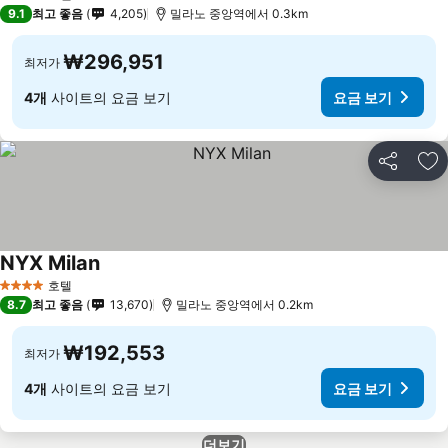
4 성급
9.1
최고 좋음
4,205
밀라노 중앙역에서 0.3km
₩296,951
최저가
4개
사이트의 요금 보기
요금 보기
공유
즐
NYX Milan
호텔
4 성급
8.7
최고 좋음
13,670
밀라노 중앙역에서 0.2km
₩192,553
최저가
4개
사이트의 요금 보기
요금 보기
더보기