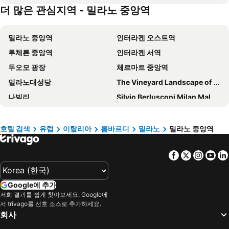
더 많은 관심지역 - 밀라노 중앙역
INNSiDE Milano Torre GalFa
Hd8 Hotel Milano
Just Hotel Milano
C-호텔 아틀랜틱
밀라노 중앙역
인터라켄 오스트역
Hotel Mythos
Hotel Delle Nazioni
루체른 중앙역
인터라켄 서역
ibis Milano Centro
호텔 베르니나
두오모 광장
체르마트 중앙역
코스모 호텔 팰리스
Hotel Eva
밀라노대성당
The Vineyard Landscape of Piedmont Langhe-Roero and Monferrato
Hotel Manin
Joy 124 Hotel Milano
나빌리
Silvio Berlusconi Milan Malpensa Airport
우나 호텔 쿠사니
Hotel Sanpi Milano
피에라 밀라노 로
밀라노 리나테 공항
Smart Hotel Milano Centrale
스타호텔 앤더슨
Port of Genova
Fiera di Genova
T 호텔 밀라노
안드레올라 센트럴 호텔
호텔 검색
유럽
이탈리아
롬바르디
밀라노
밀라노 중앙역
Verbier Festival
Golfclub Interlaken-Unterseen
럭셔리 두오모 룸스
IH 호텔 밀라노 로렌테지오
Facebook
Twitter
Insta
Yo
Casino de Chamonix
센트로 스토리코
Doria Grand Hotel
아카 팰리스 호텔
Lake Como
Convention Centre
Tivoli President Milano Hotel
Palazzo Touring Club Milan, A Radisson Collection Hotel
Google에 추가
La rocca di Riva
Funivie del Monte Bianco
Milan Adore
The Regency Sure Hotel Collection by Best Western
저희 결과를 쉽게 찾아보세요: Google에
Tunnel du Mont-Blanc
Isola
Hotel Repubblica
Hotel Midway
서 trivago를 선호 소스로 추가하세요.
회사
Castello
Via Vittorio Emanuele II
호텔 센트랄레
로얄 가든 호텔