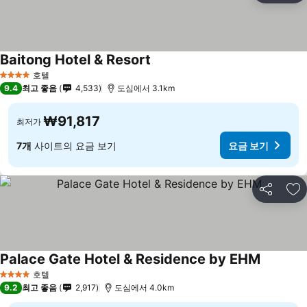
Baitong Hotel & Resort
호텔
4 성급
9.4
최고 좋음
4,533
도심에서 3.1km
₩91,817
최저가
7개
사이트의 요금 보기
요금 보기
공유
즐
Palace Gate Hotel & Residence by EHM
호텔
4 성급
9.2
최고 좋음
2,917
도심에서 4.0km