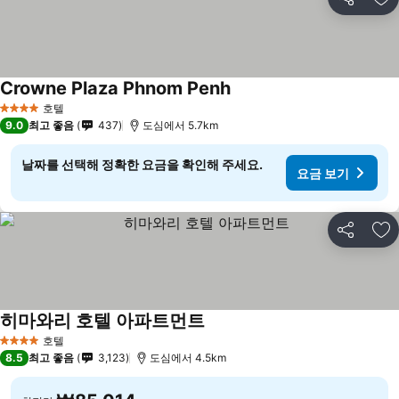
공유
즐
Crowne Plaza Phnom Penh
호텔
4 성급
9.0
최고 좋음
437
도심에서 5.7km
날짜를 선택해 정확한 요금을 확인해 주세요.
요금 보기
공유
즐
히마와리 호텔 아파트먼트
호텔
4 성급
8.5
최고 좋음
3,123
도심에서 4.5km