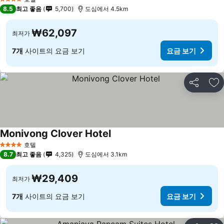
4 성급
8.5
최고 좋음
5,700
도심에서 4.5km
₩62,097
최저가
7개
사이트의 요금 보기
요금 보기
공유
즐
Monivong Clover Hotel
호텔
4 성급
8.7
최고 좋음
4,325
도심에서 3.1km
₩29,409
최저가
7개
사이트의 요금 보기
요금 보기