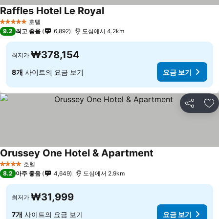
Raffles Hotel Le Royal
호텔
5 성급
9.2
최고 좋음
6,892
도심에서 4.2km
₩378,154
최저가
8개
사이트의 요금 보기
요금 보기
공유
즐
Orussey One Hotel & Apartment
호텔
4 성급
8.2
아주 좋음
4,649
도심에서 2.9km
₩31,999
최저가
7개
사이트의 요금 보기
요금 보기