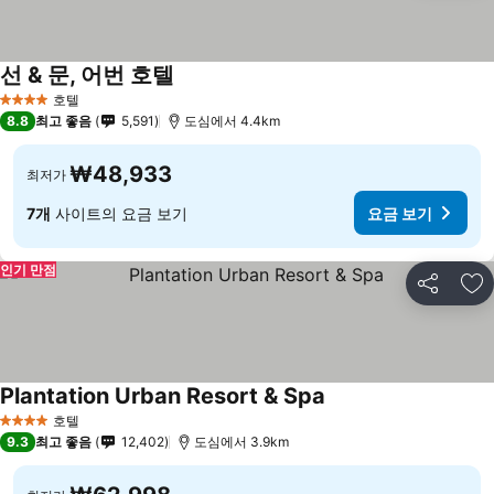
선 & 문, 어번 호텔
호텔
4 성급
8.8
최고 좋음
5,591
도심에서 4.4km
₩48,933
최저가
7개
사이트의 요금 보기
요금 보기
인기 만점
공유
즐
Plantation Urban Resort & Spa
호텔
4 성급
9.3
최고 좋음
12,402
도심에서 3.9km