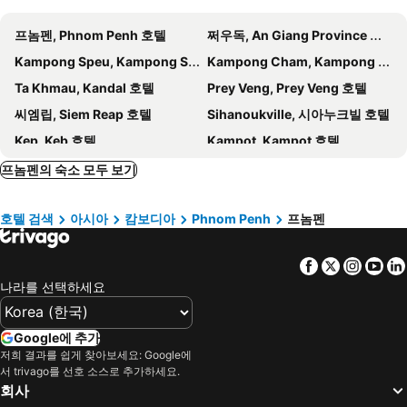
패디오 호텔 & 어반 리조트
람부탄 리조트 - 프놈펜
프놈펜, Phnom Penh 호텔
쩌우독, An Giang Province 호텔
Penh House Hotel
Capri by Fraser, Phnom Penh
Kampong Speu, Kampong Speu 호텔
Kampong Cham, Kampong Cham 호텔
Phnom Penh Le Vincent Hotel
Times Hotel at Bassac Lane
Ta Khmau, Kandal 호텔
Prey Veng, Prey Veng 호텔
The Bale Phnom Penh by LifestyleRetreats
그란페트 프놈펜
씨엠립, Siem Reap 호텔
Sihanoukville, 시아누크빌 호텔
Ban Ban Hotel
선 & 문, 어번 호텔
Kep, Keb 호텔
Kampot, Kampot 호텔
더 브리지 클럽
GLOW PARK HOTEL Grand Royal Palace
Battambang, Battambang 호텔
Koh Kong, Koh Kong 호텔
프놈펜의 숙소 모두 보기
플래티넘 베이 호텔
Sun City
TT 게스트 하우스
Good Luck Day Hotel & Apartment
호텔 검색
아시아
캄보디아
Phnom Penh
프놈펜
Phnom Penh Era Hotel
Queen Mansion
Amanda Hotel
Sambo Guesthouse
Facebook
Twitter
Insta
Yo
탄 타워 호텔
Joli Hotel
나라를 선택하세요
고 인 호텔
Salita Hotel
니 카 스미 호텔
NKS Hotel
Google에 추가
저희 결과를 쉽게 찾아보세요: Google에
The ONRA Hotel
OV
서 trivago를 선호 소스로 추가하세요.
Relax Hotel
스타 우드 인
회사