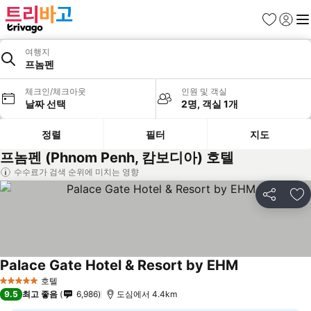
즐겨찾기
로그인
메
여행지
프놈펜
체크인/체크아웃
인원 및 객실
날짜 선택
2명, 객실 1개
정렬
필터
지도
프놈펜 (Phnom Penh, 캄보디아) 호텔
수수료가 검색 순위에 미치는 영향
공유
즐
Palace Gate Hotel & Resort by EHM
호텔
5 성급
9.5
최고 좋음
6,986
도심에서 4.4km