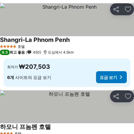
공유
즐
Shangri-La Phnom Penh
호텔
5 성급
9.3
최고 좋음
450
도심에서 4.5km
₩207,503
최저가
6개
사이트의 요금 보기
요금 보기
공유
즐
하모니 프놈펜 호텔
호텔