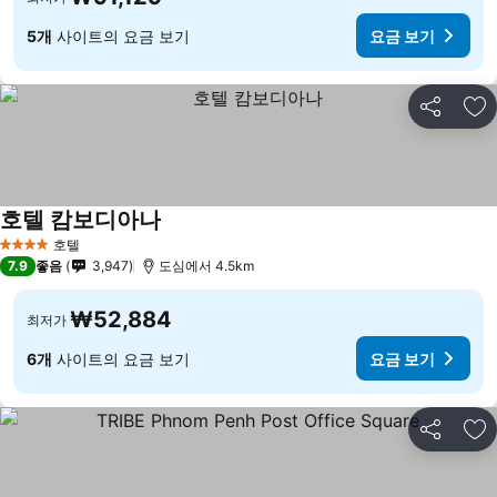
5개
사이트의 요금 보기
요금 보기
공유
즐
호텔 캄보디아나
호텔
4 성급
7.9
좋음
3,947
도심에서 4.5km
₩52,884
최저가
6개
사이트의 요금 보기
요금 보기
공유
즐