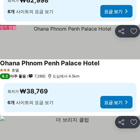
₩62,998
최저가
8개
사이트의 요금 보기
요금 보기
인기 만점
공유
즐
Ohana Phnom Penh Palace Hotel
호텔
3 성급
8.2
아주 좋음
7,386
도심에서 4.5km
₩38,769
최저가
6개
사이트의 요금 보기
요금 보기
공유
즐