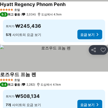
Hyatt Regency Phnom Penh
호텔
5 성급
9.3
최고 좋음
2,034
도심에서 4.1km
₩245,436
최저가
5개
사이트의 요금 보기
요금 보기
공유
즐
로즈우드 프놈 펜
호텔
5 성급
9.4
최고 좋음
2,282
도심에서 4.1km
₩508,134
최저가
7개
사이트의 요금 보기
요금 보기