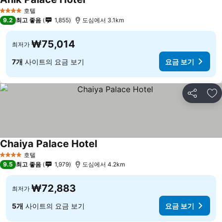
호텔
4 성급
9.2
최고 좋음
1,855
도심에서 3.1km
₩75,014
최저가
7개
사이트의 요금 보기
요금 보기
공유
즐
Chaiya Palace Hotel
호텔
4 성급
9.5
최고 좋음
1,979
도심에서 4.2km
₩72,883
최저가
5개
사이트의 요금 보기
요금 보기