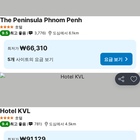
The Peninsula Phnom Penh
호텔
4 성급
9.5
최고 좋음
3,776
도심에서 6.1km
₩66,310
최저가
5개
사이트의 요금 보기
요금 보기
공유
즐
Hotel KVL
호텔
4 성급
9.4
최고 좋음
781
도심에서 4.5km
₩91,129
최저가