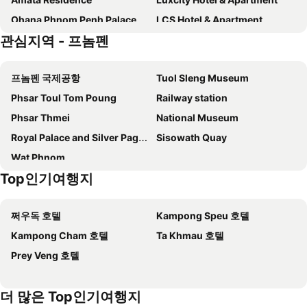
Ohana Phnom Penh Palace Hotel
LCS Hotel & Apartment
관심지역 - 프놈펜
Plantation Urban Resort & Spa
Okay Boutique Hotel
Baitong Hotel & Resort
CHECK inn Phnom Penh Royal Palace
프놈펜 국제공항
Tuol Sleng Museum
Bassac Signature Hotel & Residence
Palace Gate Hotel & Resort by EHM
Phsar Toul Tom Poung
Railway station
Mansion 51 Hotel & Apartment
TRIBE Phnom Penh Post Office Square
Phsar Thmei
National Museum
White Mansion
The Skye Phnom Penh Hotel & Apartments
Royal Palace and Silver Pagoda
Sisowath Quay
Chaiya Palace Hotel
Duong Chan Hotel
Wat Phnom
로즈우드 프놈 펜
Saravoan Royal Palace
Top인기여행지
Hotel Sor
아시아 호텔
Raffles Hotel Le Royal
하모니 프놈펜 호텔
쩌우독 호텔
Kampong Speu 호텔
프란지파니 로열 팰리스 호텔
HM Grand Central Hotel
Kampong Cham 호텔
Ta Khmau 호텔
Sarina Boutique Hotel
Shangri-La Phnom Penh
Prey Veng 호텔
Monivong Clover Hotel
Caravan Hotel by EHM
The Peninsula Phnom Penh
Phnom Penh 51 Hotel & Residences
더 많은 Top인기여행지
Crowne Plaza Phnom Penh
Okay Palace Hotel