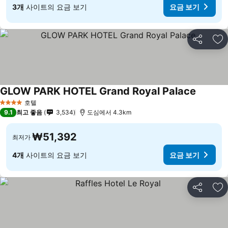
3개
사이트의 요금 보기
요금 보기
공유
즐
GLOW PARK HOTEL Grand Royal Palace
호텔
4 성급
9.1
최고 좋음
3,534
도심에서 4.3km
₩51,392
최저가
4개
사이트의 요금 보기
요금 보기
공유
즐