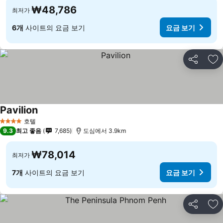
₩48,786
최저가
6개
사이트의 요금 보기
요금 보기
공유
즐
Pavilion
호텔
4 성급
9.3
최고 좋음
7,685
도심에서 3.9km
₩78,014
최저가
7개
사이트의 요금 보기
요금 보기
공유
즐