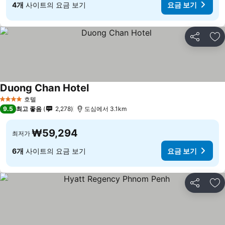
4개
사이트의 요금 보기
요금 보기
공유
즐
Duong Chan Hotel
호텔
4 성급
9.5
최고 좋음
2,278
도심에서 3.1km
₩59,294
최저가
6개
사이트의 요금 보기
요금 보기
공유
즐