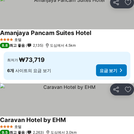
공유
즐
Amanjaya Pancam Suites Hotel
호텔
4 성급
8.8
최고 좋음
2,135
도심에서 4.5km
₩73,719
최저가
6개
사이트의 요금 보기
요금 보기
공유
즐
Caravan Hotel by EHM
호텔
4 성급
9.5
최고 좋음
2,263
도심에서 3.0km