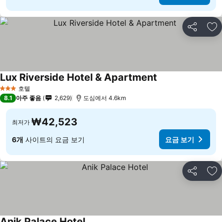
공유
즐
Lux Riverside Hotel & Apartment
호텔
3 성급
8.1
아주 좋음
2,629
도심에서 4.6km
₩42,523
최저가
6개
사이트의 요금 보기
요금 보기
공유
즐
Anik Palace Hotel