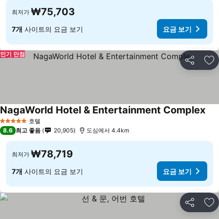
₩75,703
최저가
7개
사이트의 요금 보기
요금 보기
인기 만점
공유
즐
NagaWorld Hotel & Entertainment Complex
호텔
5 성급
8.6
최고 좋음
20,905
도심에서 4.4km
₩78,719
최저가
7개
사이트의 요금 보기
요금 보기
공유
즐