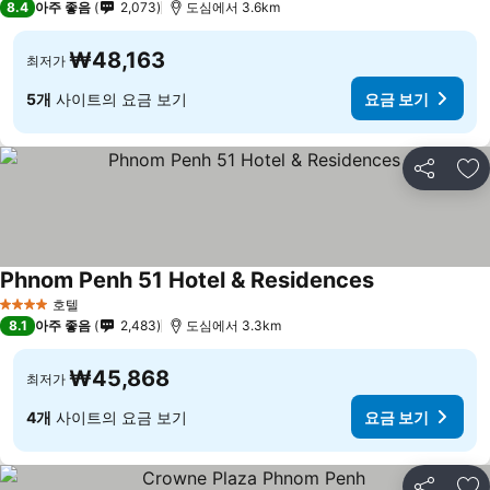
8.4
아주 좋음
2,073
도심에서 3.6km
₩48,163
최저가
5개
사이트의 요금 보기
요금 보기
공유
즐
Phnom Penh 51 Hotel & Residences
호텔
4 성급
8.1
아주 좋음
2,483
도심에서 3.3km
₩45,868
최저가
4개
사이트의 요금 보기
요금 보기