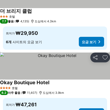
더 브리지 클럽
호텔
3 성급
7.7
좋음
4,135
도심에서 4.3km
₩29,950
최저가
6개
사이트의 요금 보기
요금 보기
공유
즐
Okay Boutique Hotel
호텔
4 성급
8.2
아주 좋음
11,407
도심에서 3.9km
₩47,261
최저가