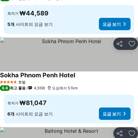
₩44,589
최저가
5개
사이트의 요금 보기
요금 보기
공유
즐
Sokha Phnom Penh Hotel
호텔
5 성급
8.6
최고 좋음
4,559
도심에서 5.1km
₩81,047
최저가
6개
사이트의 요금 보기
요금 보기
공유
즐