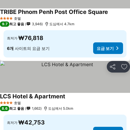
TRIBE Phnom Penh Post Office Square
호텔
4 성급
9.7
최고 좋음
3,946
도심에서 4.7km
₩76,818
최저가
6개
사이트의 요금 보기
요금 보기
공유
즐
LCS Hotel & Apartment
호텔
4 성급
8.6
최고 좋음
1,662
도심에서 5.0km
₩42,753
최저가