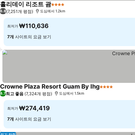
홀리데이 리조트 괌
4 성급
(7,251개 평점)
6.8
도심에서 1.2km
₩110,636
최저가
7개
사이트의 요금 보기
Crowne Plaza Resort Guam By Ihg
4 성급
최고 좋음
(7,324개 평점)
8.7
도심에서 1.5km
₩274,419
최저가
7개
사이트의 요금 보기
인기 만점