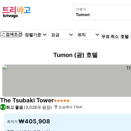
여행지
검색조건
정렬기준
요금
위치
무료 취소
호텔
Tumon (괌) 호텔
The Tsubaki Tower
5 성급
최고 좋음
(3,028개 평점)
9.2
도심에서 1.1km
₩405,908
최저가