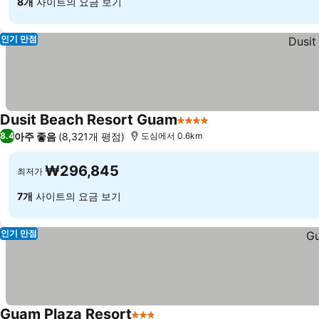
8개
사이트의 요금 보기
인기 만점
Dusit Beach Resort Guam
4 성급
아주 좋음
(8,321개 평점)
8.4
도심에서 0.6km
₩296,845
최저가
7개
사이트의 요금 보기
인기 만점
Guam Plaza Resort