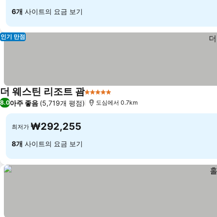
6개
사이트의 요금 보기
인기 만점
더 웨스틴 리조트 괌
5 성급
아주 좋음
(5,719개 평점)
8.0
도심에서 0.7km
₩292,255
최저가
8개
사이트의 요금 보기