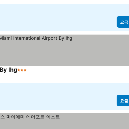
요금
 By Ihg
3 성급
요금 보기
요금