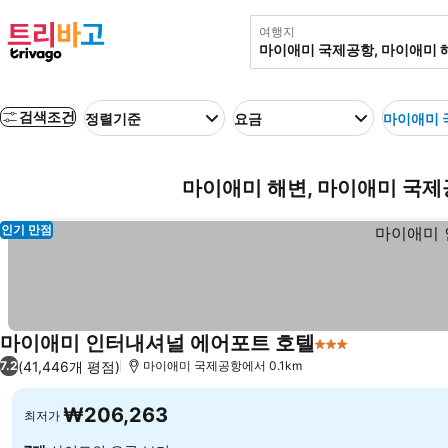
여행지
검색조건
정렬기준
요금
마이애미 
마이애미 해변, 마이애미 국제공
인기 만점
마이애미 인터내셔널 에어포트 호텔
3 성급
요금 보기
(41,446개 평점)
7.2
마이애미 국제공항에서 0.1km
₩206,263
최저가