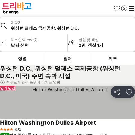
즐겨찾기
로그인
메
여행지
워싱턴 덜레스 국제공항, 워싱턴 D.C.
체크인/체크아웃
인원 및 객실
날짜 선택
2명, 객실 1개
정렬
필터
지도
워싱턴 D.C., 워싱턴 덜레스 국제공항 (워싱턴
D.C., 미국) 주변 숙박 시설
수수료가 검색 순위에 미치는 영향
인기 만점
공유
즐
Hilton Washington Dulles Airport
호텔
4 성급