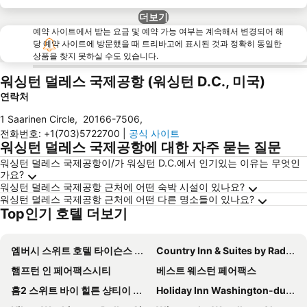
더보기
예약 사이트에서 받는 요금 및 예약 가능 여부는 계속해서 변경되어 해
당 예약 사이트에 방문했을 때 트리바고에 표시된 것과 정확히 동일한
상품을 찾지 못하실 수도 있습니다.
워싱턴 덜레스 국제공항 (워싱턴 D.C., 미국)
연락처
1 Saarinen Circle
,
20166-7506
,
전화번호
:
+1(703)5722700
|
공식 사이트
워싱턴 덜레스 국제공항에 대한 자주 묻는 질문
워싱턴 덜레스 국제공항이/가 워싱턴 D.C.에서 인기있는 이유는 무엇인
가요?
워싱턴 덜레스 국제공항 근처에 어떤 숙박 시설이 있나요?
워싱턴 덜레스 국제공항 근처에 어떤 다른 명소들이 있나요?
Top인기 호텔 더보기
엠버시 스위트 호텔 타이슨스 코너
Country Inn & Suites by Radisson, Washington Dulles International Airport, VA
햄프턴 인 페어팩스시티
베스트 웨스턴 페어팩스
홈2 스위트 바이 힐튼 샹티이 덜레스 에어포트
Holiday Inn Washington-dulles Intl Airport By Ihg