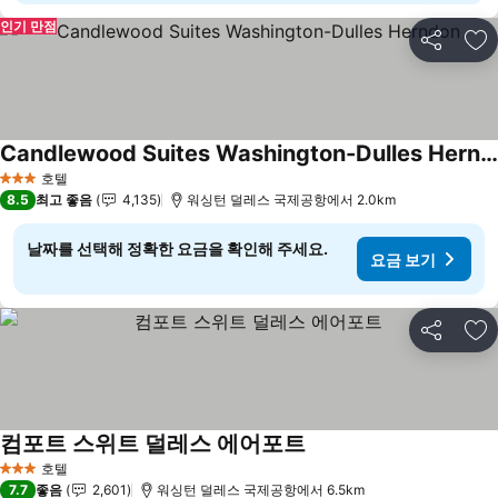
인기 만점
공유
즐
Candlewood Suites Washington-Dulles Herndon
호텔
3 성급
8.5
최고 좋음
4,135
워싱턴 덜레스 국제공항에서 2.0km
날짜를 선택해 정확한 요금을 확인해 주세요.
요금 보기
공유
즐
컴포트 스위트 덜레스 에어포트
호텔
3 성급
7.7
좋음
2,601
워싱턴 덜레스 국제공항에서 6.5km