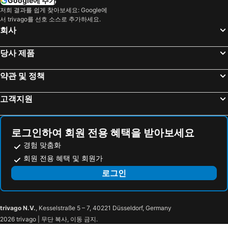
Google에 추가
The Netherlands Carillon
Georgetown Waterfront Park
저희 결과를 쉽게 찾아보세요: Google에
Hyatt Place Sterling Dulles Airport North
Extended Stay America Select Suites - Washington, DC - Sterling - Dulles
서 trivago를 선호 소스로 추가하세요.
Montgomery County Airpark
Smithsonian National Zoological Park
Sonesta ES Suites Dulles Airport
브리지스트리트 앳 더 아방 아파트먼츠
회사
Rock Creek Park
Embassy Row Tour
쉐라톤 타이슨 호텔
글로벌 럭셔리 스위트 앳 파크 크레스트 로프트
당사 제품
다운타운Lancaster
United States National Arboretum
CLEANTECH FORUM - WASHINGTON
College Park Airport
약관 및 정책
Lincoln Square Gettysburg
ENERGY HARVESTING AND STORAGE USA
고객지원
The Vietnam Veterans Memorial
Franciscan Monastery of the Holy Land
Fords Theatre
Garrett County Airport 2G4
Port of Washington
Smithsonian National Museum of the American Indian
로그인하여 회원 전용 혜택을 받아보세요
Williamsburg Tours
경험 맞춤화
회원 전용 혜택 및 회원가
로그인
trivago N.V.
, Kesselstraße 5 – 7, 40221 Düsseldorf, Germany
2026 trivago | 무단 복사, 이동 금지.