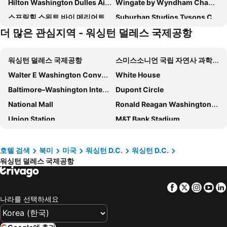
Hilton Washington Dulles Airport
Wingate by Wyndham Chantilly / Dulles Airport
스프링힐 스위트 바이 메리어트 애슈번 덜레스 노스
Suburban Studios Tysons Corner
더 많은 관심지역 - 워싱턴 덜레스 국제공항
하얏트 리젠시 덜레스
Holiday Inn Chantilly-dulles Expo (arpt) By Ihg
Candlewood Suites Washington-Fairfax by IHG
Courtyard by Marriott Dulles Airport Herndon
워싱턴 덜레스 국제공항
스미스소니언 국립 자연사 과학관
SpringHill Suites Fairfax Fair Oaks
리츠칼튼 타이슨스코너
Walter E Washington Convention Center
White House
Hampton Inn & Suites Washington-Dulles International Airport
더블트리 바이 힐튼 스털링 - 덜레스 에어포트
Baltimore–Washington International Airport
Dupont Circle
컴포트 스위트 덜레스 에어포트
Courtyard by Marriott Dulles Airport Herndon/Reston
National Mall
Ronald Reagan Washington National Airport
Homewood Suites by Hilton Reston
워싱턴 덜레스 메리어트 스위트
Union Station
M&T Bank Stadium
워싱턴 덜레스 에어포트 메리어트
스프링힐 바이 메리어트 센트레빌/챈틀리
Smithsonian National Air and Space Museum - Stephen F Udvar-Hazy Center
Dulles Town Center
Tysons Corner Suites, A Baymont by Wyndham
Holiday Inn Express Fairfax - Arlington Boulevard By Ihg
Wolf Trap National Park for the Performing Arts
Manassas National Battlefield Park
Extended Stay America Suites - Washington, DC - Tysons Corner
Crowne Plaza Dulles Airport By Ihg
호텔 검색
북미
미국
워싱턴 D.C.
워싱턴 D.C.
워싱턴 덜레스 국제공항
Leesburg Corner Premium Outlets
Manassas Regional Airport
컴포트 인 유니버시티 센터
더블트리 바이 힐튼 맥린 타이슨스
Seneca Creek State Park
Fort CF Smith Park
Hyatt House Sterling/Dulles Airport-North
Sonesta ES Suites Fairfax Fair Lakes
Facebook
Twitter
Insta
Yo
Washington National Cathedral
Georgetown University
Candlewood Suites Washington-Dulles Herndon
윈드햄 가든 마나사스
나라를 선택하세요
Arlington National Cemetery
Women in Military Service for America Memorial
Hyatt Place Herndon/Dulles Airport-East
햄프턴 인 덜레스 - 캐스케이즈
USMC War Memorial
Georgetown
Days Inn by Wyndham Manassas Battlefield
웨스틴 워싱턴 덜레스 에어포트