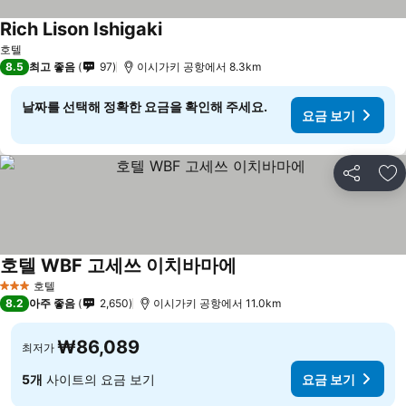
Rich Lison Ishigaki
요금 보기
호텔
8.5
최고 좋음
97
이시가키 공항에서 8.3km
날짜를 선택해 정확한 요금을 확인해 주세요.
요금 보기
공유
즐
호텔 WBF 고세쓰 이치바마에
요금 보기
호텔
3 성급
8.2
아주 좋음
2,650
이시가키 공항에서 11.0km
₩86,089
최저가
5개
사이트의 요금 보기
요금 보기