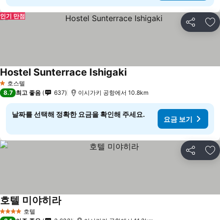
인기 만점
공유
즐
Hostel Sunterrace Ishigaki
요금 보기
호스텔
1 성급
8.7
최고 좋음
637
이시가키 공항에서 10.8km
날짜를 선택해 정확한 요금을 확인해 주세요.
요금 보기
공유
즐
호텔 미야히라
요금 보기
호텔
4 성급