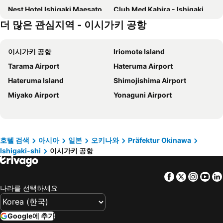
Nest Hotel Ishigaki Maesato Beach
Club Med Kabira - Ishigaki
더 많은 관심지역 - 이시가키 공항
호텔 미야히라
호텔 파티나 이시가키지마
Okinawa Kariyushi Resort EXES Ishigaki
토요코인 오키나와 이시가키 지마
이시가키 공항
Iriomote Island
이시가키지마 호텔 쿠쿨레
THIRD ishigakijima
Tarama Airport
Hateruma Airport
Vivoviva Ishigakijima
Comfort Hotel Ishigaki Island
Hateruma Island
Shimojishima Airport
Route Inn Grantia Ishigaki
Hotel Royal Marine Palace Ishigakijima
Miyako Airport
Yonaguni Airport
The Beach Terrace Hotel Ao Ishigaki
호텔 에메랄드 아일 이시가키지마
seven x seven 石垣
seven x seven ishigaki
아파 호텔 이시가키지마
Hotel Peace Island Ishigaki in Yashima
Little Mermaid Hotel Ishigakijima
Hotel Happy Holiday Ishigaki
호텔 검색
아시아
일본
오키나와
Präfektur Okinawa
Ishigaki-shi
이시가키 공항
Rich Lison Ishigaki
the avance hotel ishigakizima
HOSHINOYA Taketomi Island
호텔 WBF 고세쓰 이치바마에
Facebook
Twitter
Insta
Yo
호텔 라소 아비얀파나 이시가키지마
마루카 이시가키지마
나라를 선택하세요
Sky Ocean - Ishigaki Eco-Resort - Newly Renovated
イリワ -stay&coffee iriwa-
호텔 카이호 이시가키지마
Hotel Bell Harmony Ishigaki Island
Google에 추가