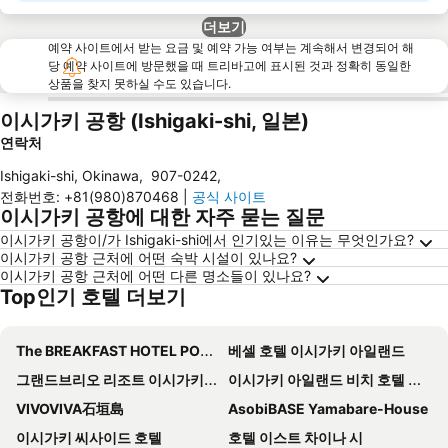
더보기
예약 사이트에서 받는 요금 및 예약 가능 여부는 계속해서 변경되어 해
당 예약 사이트에 방문했을 때 트리바고에 표시된 것과 정확히 동일한
상품을 찾지 못하실 수도 있습니다.
이시가키 공항 (Ishigaki-shi, 일본)
연락처
Ishigaki-shi, Okinawa
,
907-0242
,
전화번호
:
+81(980)870468
|
공식 사이트
이시가키 공항에 대한 자주 묻는 질문
이시가키 공항이/가 Ishigaki-shi에서 인기있는 이유는 무엇인가요?
이시가키 공항 근처에 어떤 숙박 시설이 있나요?
이시가키 공항 근처에 어떤 다른 명소들이 있나요?
Top인기 호텔 더보기
The BREAKFAST HOTEL PORTO Ishigakijima
베셀 호텔 이시가키 아일랜드
그랜드브리오 리조트 이시가키지마 그랜드브리오 가든-루트-인
이시가키 아일랜드 비치 호텔 선샤인
VIVOVIVA石垣島
AsobiBASE Yamabare-House
이시가키 씨사이드 호텔
호텔 이스트 차이나 시