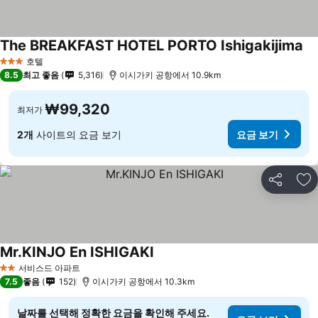
The BREAKFAST HOTEL PORTO Ishigakijima
요
호텔
3 성급
8.5
최고 좋음
5,316
이시가키 공항에서 10.9km
₩99,320
최저가
2개
사이트의 요금 보기
요금 보기
공유
즐
Mr.KINJO En ISHIGAKI
요금 보기
서비스드 아파트
2 성급
7.5
좋음
152
이시가키 공항에서 10.3km
날짜를 선택해 정확한 요금을 확인해 주세요.