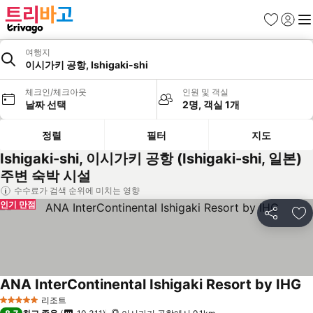
즐겨찾기
로그인
메
여행지
이시가키 공항, Ishigaki-shi
체크인/체크아웃
인원 및 객실
날짜 선택
2명, 객실 1개
정렬
필터
지도
Ishigaki-shi, 이시가키 공항 (Ishigaki-shi, 일본)
주변 숙박 시설
수수료가 검색 순위에 미치는 영향
인기 만점
공유
즐
ANA InterContinental Ishigaki Resort by IHG
요
리조트
5 성급