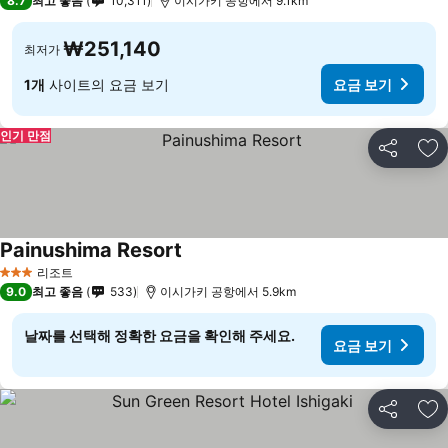
8.7
최고 좋음
10,311
이시가키 공항에서 9.1km
₩251,140
최저가
1개
사이트의 요금 보기
요금 보기
인기 만점
공유
즐
Painushima Resort
요금 보기
리조트
3 성급
9.0
최고 좋음
533
이시가키 공항에서 5.9km
날짜를 선택해 정확한 요금을 확인해 주세요.
요금 보기
공유
즐