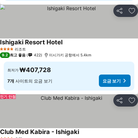
공유
즐
Ishigaki Resort Hotel
요금 보기
리조트
4 성급
9.2
최고 좋음
422
이시가키 공항에서 5.4km
₩407,728
최저가
7개
사이트의 요금 보기
요금 보기
인기 만점
공유
즐
Club Med Kabira - Ishigaki
요금 보기