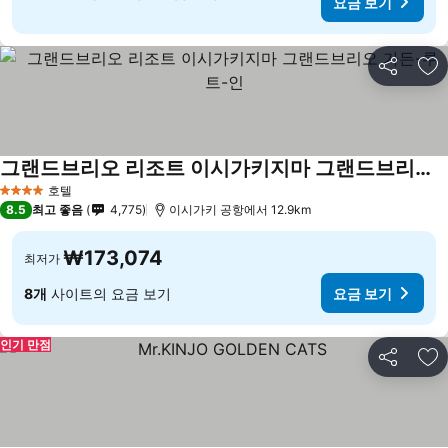
요금 보기
공유
즐
그랜드브리오 리조트 이시가키지마 그랜드브리오 가든-루트-인
요금 보기
호텔
4 성급
8.5
최고 좋음
4,775
이시가키 공항에서 12.9km
₩173,074
최저가
8개
사이트의 요금 보기
요금 보기
인기 만점
공유
즐