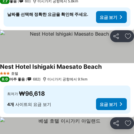
7.7
좋음
60
이시가키 공항에서 5.8km
날짜를 선택해 정확한 요금을 확인해 주세요.
요금 보기
공유
즐
Nest Hotel Ishigaki Maesato Beach
요금 보기
호텔
3 성급
8.0
아주 좋음
682
이시가키 공항에서 9.1km
₩96,618
최저가
4개
사이트의 요금 보기
요금 보기
공유
즐