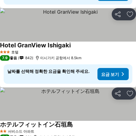
공유
즐
Hotel GranView Ishigaki
요금 보기
호텔
3 성급
7.9
좋음
842
이시가키 공항에서 8.5km
날짜를 선택해 정확한 요금을 확인해 주세요.
요금 보기
공유
즐
ホテルフィットイン石垣島
요금 보기
서비스드 아파트
2 성급