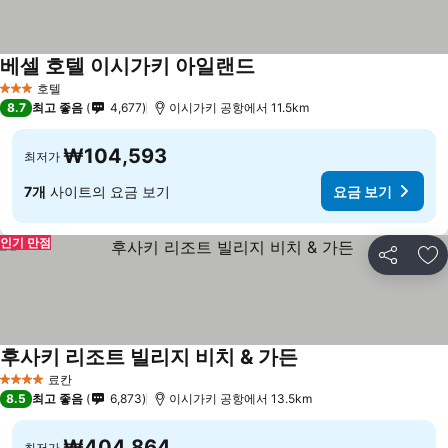
베셀 호텔 이시가키 아일랜드
요금 보기
호텔
3 성급
8.7
최고 좋음
4,677
이시가키 공항에서 11.5km
₩104,593
최저가
7개
사이트의 요금 보기
요금 보기
인기 만점
공유
즐
후사키 리조트 빌리지 비치 & 가든
요금 보기
료칸
4 성급
8.5
최고 좋음
6,873
이시가키 공항에서 13.5km
₩404,864
최저가