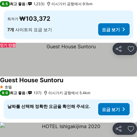
3 성급
8.5
최고 좋음
1,233
이시가키 공항에서 9.1km
₩103,372
최저가
7개
사이트의 요금 보기
요금 보기
인기 만점
공유
즐
Guest House Suntoru
요금 보기
호텔
1 성급
9.0
최고 좋음
137
이시가키 공항에서 5.4km
날짜를 선택해 정확한 요금을 확인해 주세요.
요금 보기
공유
즐