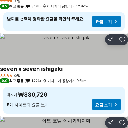
호텔
4 성급
9.2
최고 좋음
8,181
이시가키 공항에서 12.8km
날짜를 선택해 정확한 요금을 확인해 주세요.
요금 보기
공유
즐
seven x seven ishigaki
요금 보기
호텔
4 성급
9.0
최고 좋음
1,226
이시가키 공항에서 9.6km
₩380,729
최저가
5개
사이트의 요금 보기
요금 보기
공유
즐