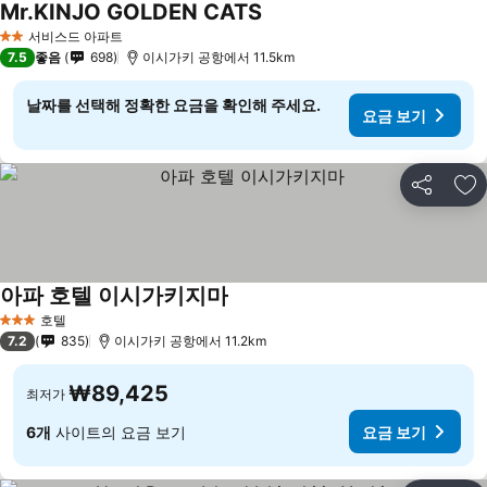
Mr.KINJO GOLDEN CATS
요금 보기
서비스드 아파트
2 성급
7.5
좋음
698
이시가키 공항에서 11.5km
날짜를 선택해 정확한 요금을 확인해 주세요.
요금 보기
공유
즐
아파 호텔 이시가키지마
요금 보기
호텔
3 성급
7.2
835
이시가키 공항에서 11.2km
₩89,425
최저가
6개
사이트의 요금 보기
요금 보기