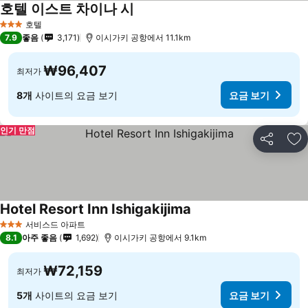
호텔 이스트 차이나 시
요금 보기
호텔
3 성급
7.9
좋음
3,171
이시가키 공항에서 11.1km
₩96,407
최저가
8개
사이트의 요금 보기
요금 보기
인기 만점
공유
즐
Hotel Resort Inn Ishigakijima
요금 보기
서비스드 아파트
3 성급
8.1
아주 좋음
1,692
이시가키 공항에서 9.1km
₩72,159
최저가
5개
사이트의 요금 보기
요금 보기