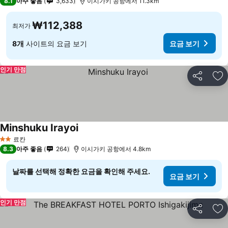
8.1
아주 좋음
3,633
이시가키 공항에서 11.3km
₩112,388
최저가
8개
사이트의 요금 보기
요금 보기
인기 만점
공유
즐
Minshuku Irayoi
요금 보기
료칸
2 성급
8.3
아주 좋음
264
이시가키 공항에서 4.8km
날짜를 선택해 정확한 요금을 확인해 주세요.
요금 보기
인기 만점
공유
즐