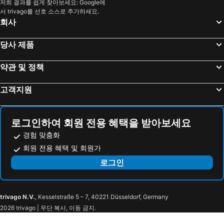
저희 결과를 쉽게 찾아보세요: Google에
Ishigakijima Hotel Olive
Hotel Ishigaki and Chikonkiya
서 trivago를 선호 소스로 추가하세요.
호텔 피스 아일랜드 타케토미지마
Sun Green Resort Hotel Ishigaki
회사
Hotel Sand River Ishigakijima
Hotel GranView Ishigaki
당사 제품
호텔 튤립 이시가키지마
SOLAIZ Ishigaki Island
HOTEL tuka miika
Haruhoo Resort ISHIGAKI
약관 및 정책
Palm Tree House Ishigaki - パームツリーハウス石垣
아카네야
고객지원
Hills Yamabare (Ishigakijima)
호텔 피스 랜드 이시가키지마
로그인하여 회원 전용 혜택을 받아보세요
경험 맞춤화
회원 전용 혜택 및 회원가
로그인
trivago N.V.
, Kesselstraße 5 – 7, 40221 Düsseldorf, Germany
2026 trivago | 무단 복사, 이동 금지.