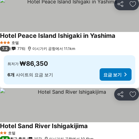
공유
즐
Hotel Peace Island Ishigaki in Yashima
요금 보기
호텔
3 성급
7.2
776
이시가키 공항에서 11.1km
₩86,350
최저가
6개
사이트의 요금 보기
요금 보기
공유
즐
Hotel Sand River Ishigakijima
요금 보기
호텔
2 성급
8.6
최고 좋음
107
이시가키 공항에서 10.6km