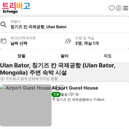
즐겨찾기
로그인
메
여행지
칭기즈 칸 국제공항, Ulan Bator
체크인/체크아웃
인원 및 객실
날짜 선택
2명, 객실 1개
정렬
필터
지도
Ulan Bator, 칭기즈 칸 국제공항 (Ulan Bator,
Mongolia) 주변 숙박 시설
수수료가 검색 순위에 미치는 영향
Airport Guest House
공유
즐겨찾기에 추가
요금 
7.9
좋음
9
칭기즈 칸 국제공항에서 11.6km