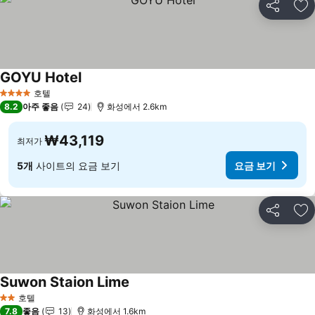
공유
즐
GOYU Hotel
요금 보기
호텔
4 성급
8.2
아주 좋음
24
화성에서 2.6km
₩43,119
최저가
5개
사이트의 요금 보기
요금 보기
공유
즐
Suwon Staion Lime
요금 보기
호텔
2 성급
7.8
좋음
13
화성에서 1.6km