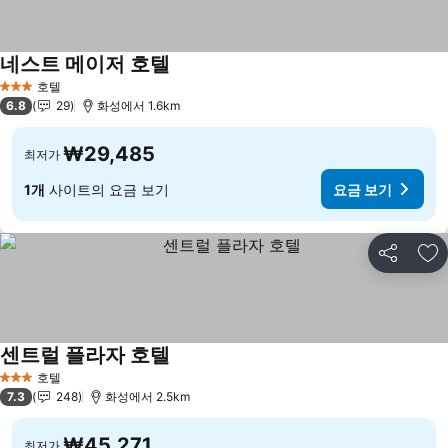
네스트 메이저 호텔
요금 보기
호텔
3 성급
6.8
29
화성에서 1.6km
₩29,485
최저가
1개
사이트의 요금 보기
요금 보기
공유
즐
센트럴 플라자 호텔
요금 보기
호텔
3 성급
7.3
248
화성에서 2.5km
₩45,271
최저가