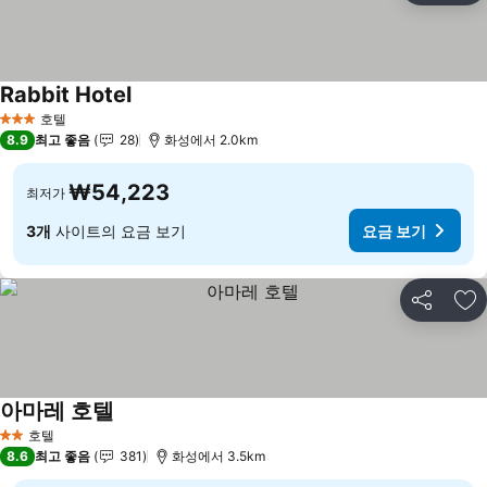
Rabbit Hotel
요금 보기
호텔
3 성급
8.9
최고 좋음
28
화성에서 2.0km
₩54,223
최저가
3개
사이트의 요금 보기
요금 보기
공유
즐
아마레 호텔
요금 보기
호텔
2 성급
8.6
최고 좋음
381
화성에서 3.5km