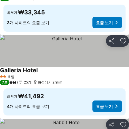
₩33,345
최저가
3개
사이트의 요금 보기
요금 보기
공유
즐
Galleria Hotel
요금 보기
호텔
2 성급
7.9
좋음
257
화성에서 2.9km
₩41,492
최저가
4개
사이트의 요금 보기
요금 보기
공유
즐