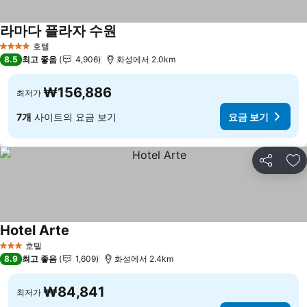
라마다 플라자 수원
요금 보기
호텔
4 성급
8.5
최고 좋음
4,906
화성에서 2.0km
₩156,886
최저가
7개
사이트의 요금 보기
요금 보기
공유
즐
Hotel Arte
요금 보기
호텔
3 성급
8.9
최고 좋음
1,609
화성에서 2.4km
₩84,841
최저가