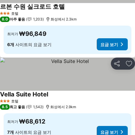
르본 수원 실크로드 호텔
요금 보기
호텔
3 성급
8.0
아주 좋음
1,203
화성에서 2.3km
₩96,849
최저가
6개
사이트의 요금 보기
요금 보기
공유
즐
Vella Suite Hotel
요금 보기
호텔
3 성급
8.5
최고 좋음
1,542
화성에서 2.9km
₩68,612
최저가
7개
사이트의 요금 보기
요금 보기