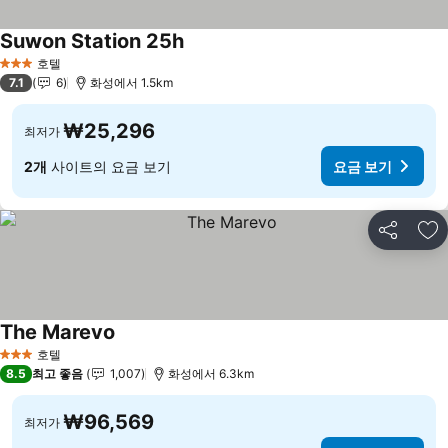
Suwon Station 25h
요금 보기
호텔
3 성급
7.1
6
화성에서 1.5km
₩25,296
최저가
2개
사이트의 요금 보기
요금 보기
공유
즐
The Marevo
요금 보기
호텔
3 성급
8.5
최고 좋음
1,007
화성에서 6.3km
₩96,569
최저가