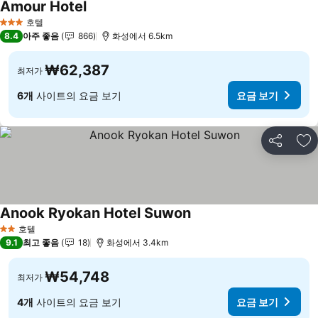
Amour Hotel
요금 보기
호텔
3 성급
8.4
아주 좋음
866
화성에서 6.5km
₩62,387
최저가
6개
사이트의 요금 보기
요금 보기
공유
즐
Anook Ryokan Hotel Suwon
요금 보기
호텔
2 성급
9.1
최고 좋음
18
화성에서 3.4km
₩54,748
최저가
4개
사이트의 요금 보기
요금 보기