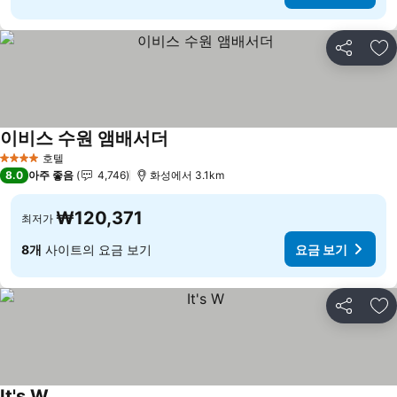
공유
즐
이비스 수원 앰배서더
요금 보기
호텔
4 성급
8.0
아주 좋음
4,746
화성에서 3.1km
₩120,371
최저가
8개
사이트의 요금 보기
요금 보기
공유
즐
It's W