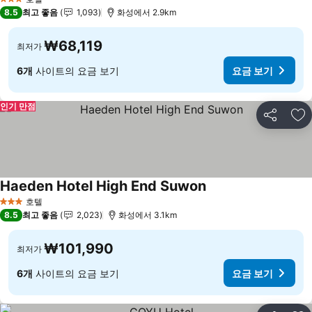
3 성급
8.5
최고 좋음
1,093
화성에서 2.9km
₩68,119
최저가
6개
사이트의 요금 보기
요금 보기
인기 만점
공유
즐
Haeden Hotel High End Suwon
요금 보기
호텔
3 성급
8.5
최고 좋음
2,023
화성에서 3.1km
₩101,990
최저가
6개
사이트의 요금 보기
요금 보기