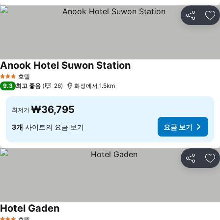
공유
즐
Anook Hotel Suwon Station
요금 보기
호텔
3 성급
9.3
최고 좋음
26
화성에서 1.5km
₩36,795
최저가
3개
사이트의 요금 보기
요금 보기
공유
즐
Hotel Gaden
요금 보기
호텔