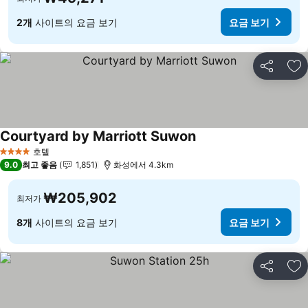
2개
사이트의 요금 보기
요금 보기
공유
즐
Courtyard by Marriott Suwon
요금 보기
호텔
4 성급
9.0
최고 좋음
1,851
화성에서 4.3km
₩205,902
최저가
8개
사이트의 요금 보기
요금 보기
공유
즐