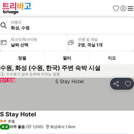
즐겨찾기
로그인
메
여행지
화성, 수원
체크인/체크아웃
인원 및 객실
날짜 선택
2명, 객실 1개
정렬
필터
지도
수원, 화성 (수원, 한국) 주변 숙박 시설
수수료가 검색 순위에 미치는 영향
인기 만점
공유
즐
S Stay Hotel
요금 보기
호텔
2 성급
8.4
아주 좋음
1,050
화성에서 1.5km