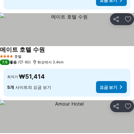
요금 보기
공유
즐
메이트 호텔 수원
요금 보기
호텔
4 성급
7.5
좋음
60
화성에서 3.4km
₩51,414
최저가
5개
사이트의 요금 보기
요금 보기
공유
즐