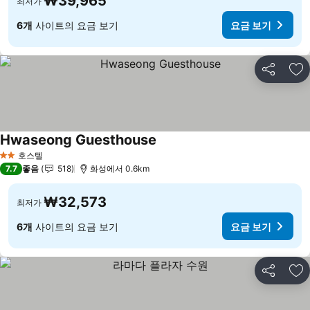
₩39,965
최저가
6개
사이트의 요금 보기
요금 보기
공유
즐
Hwaseong Guesthouse
요금 보기
호스텔
2 성급
7.7
좋음
518
화성에서 0.6km
₩32,573
최저가
6개
사이트의 요금 보기
요금 보기
공유
즐