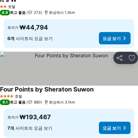
요금 보기
호텔
2 성급
8.9
최고 좋음
273
화성에서 1.3km
₩44,794
최저가
6개
사이트의 요금 보기
요금 보기
공유
즐
Four Points by Sheraton Suwon
요금 보기
호텔
4 성급
9.1
최고 좋음
880
화성에서 3.1km
₩193,467
최저가
7개
사이트의 요금 보기
요금 보기