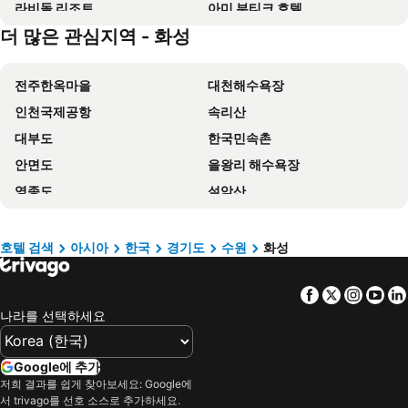
라비돌 리조트
아미 부티크 호텔
더 많은 관심지역 - 화성
Hotel Skypark Central Seoul Pangyo
Embledon Hotel
라마다 플라자 수원
Four Points by Sheraton Suwon
전주한옥마을
대천해수욕장
S Stay Hotel
이비스 수원 앰배서더
인천국제공항
속리산
Rolling Hills Hotel
Vella Suite Hotel
대부도
한국민속촌
Hotel Arte
골든튤립에버용인호텔
안면도
을왕리 해수욕장
MONO HOTEL
신라스테이 동탄
영종도
설악산
Hotel Gaden
메이트 호텔 분당
에버랜드
서울역
르본 수원 실크로드 호텔
Rastia Hotel Suwon
명동
망상 해수욕장
Hotel Prumir
Staz Hotel Premier Dongtan
호텔 검색
아시아
한국
경기도
수원
화성
강남구
우연플로라호텔
어번 부티크 호텔
Amour Hotel
Facebook
Twitter
Insta
Yo
속초해수욕장
경포대
The Triny Urban Suites
Courtyard by Marriott Suwon
나라를 선택하세요
용산역
강원랜드 카지노
GRAVITY JOSUN Seoul Pangyo, Autograph Collection
Take Hotel Seoul Gwangmyeong
킨텍스
홍대
스마트관광호텔
Suwon Dono1796 Hotel
Google에 추가
송도
잠실
La Casa hotel Gwangmyeong
Yongin Astro Hotel
저희 결과를 쉽게 찾아보세요: Google에
서 trivago를 선호 소스로 추가하세요.
잠실 야구경기장
롯데월드
SR Suites Pangyo
Provence Yulam