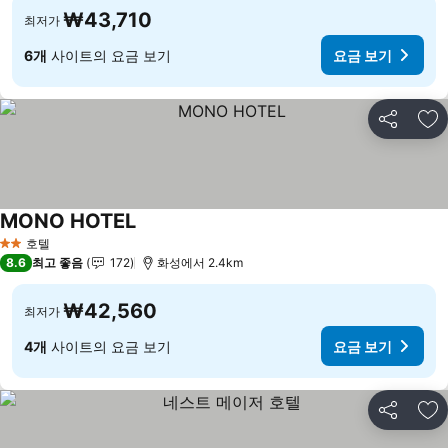
₩43,710
최저가
6개
사이트의 요금 보기
요금 보기
공유
즐
MONO HOTEL
요금 보기
호텔
2 성급
8.6
최고 좋음
172
화성에서 2.4km
₩42,560
최저가
4개
사이트의 요금 보기
요금 보기
공유
즐