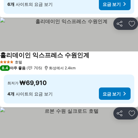
6개
사이트의 요금 보기
요금 보기
공유
즐
홀리데이인 익스프레스 수원인계
요금 보기
호텔
4 성급
8.4
아주 좋음
705
화성에서 2.4km
₩69,910
최저가
4개
사이트의 요금 보기
요금 보기
공유
즐