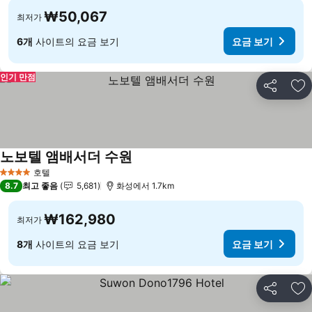
₩50,067
최저가
6개
사이트의 요금 보기
요금 보기
인기 만점
공유
즐
노보텔 앰배서더 수원
요금 보기
호텔
4 성급
8.7
최고 좋음
5,681
화성에서 1.7km
₩162,980
최저가
8개
사이트의 요금 보기
요금 보기
공유
즐