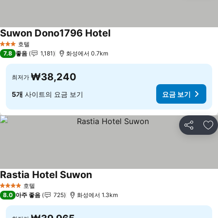
Suwon Dono1796 Hotel
요금 보기
호텔
3 성급
7.8
좋음
1,181
화성에서 0.7km
₩38,240
최저가
5개
사이트의 요금 보기
요금 보기
공유
즐
Rastia Hotel Suwon
요금 보기
호텔
4 성급
8.0
아주 좋음
725
화성에서 1.3km