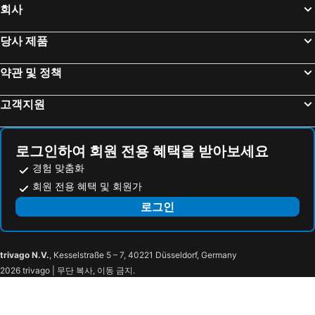
회사
월미도
대전역
Hotel Cullinan Yongin
호텔얼레이
마포구
경포해수욕장
아마레 호텔
Haeden Hotel High End Suwon
당사 제품
영등포역
종로
The Marevo
아우라호텔
약관 및 정책
수원역
정동진
삼원프라자호텔
Yongin The Trini Hotel
인사동
잠실종합운동장
Hotel Square Ansan
On Uiwang
고객지원
서울대공원
용산
Suwon Haenggung Dami
Reno Motel Suwon
코엑스
광화문
뉴수원관광호텔
Dono1796 hotel
로그인하여 회원 전용 혜택을 받아보세요
라까사호텔 광명
송파구
센트럴 플라자 호텔
호텔 퀸 수원
경험 맞춤화
건대
Jongno
Hotel Regency
Ocean House Suwon
회원 전용 혜택 및 회원가
동대문시장
동대문시장
호텔 샤르망 수원
Ssum Hotel Suwon
로그인
서초구
구로구
HOTEL MYEONG JAK
수원 탑클라우드 호텔
광진구
양양국제공항
It's W
Ivy Stay
trivago N.V.
, Kesselstraße 5 – 7, 40221 Düsseldorf, Germany
화성
수원월드컵경기장
M모텔
Hash
2026 trivago | 무단 복사, 이동 금지.
양재
예술의전당
쏘렌토모텔
더 스위트 플레이스 서비스드 레지던스
사당
신림
HOTEL Juno
호텔 캐슬