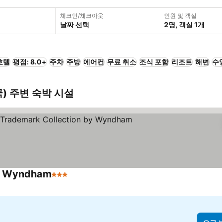
체크인/체크아웃
인원 및 객실
날짜 선택
2명, 객실 1개
호텔
평점: 8.0+
주차
주방
에어컨
무료 취소
조식 포함
리조트
해변
수
미국) 주변 숙박 시설
by Wyndham
3 성급
요금 보기