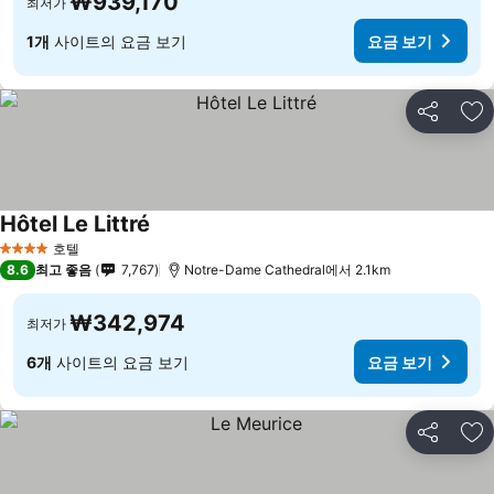
₩939,170
최저가
1개
사이트의 요금 보기
요금 보기
공유
즐
Hôtel Le Littré
호텔
4 성급
8.6
최고 좋음
7,767
Notre-Dame Cathedral에서 2.1km
₩342,974
최저가
6개
사이트의 요금 보기
요금 보기
공유
즐