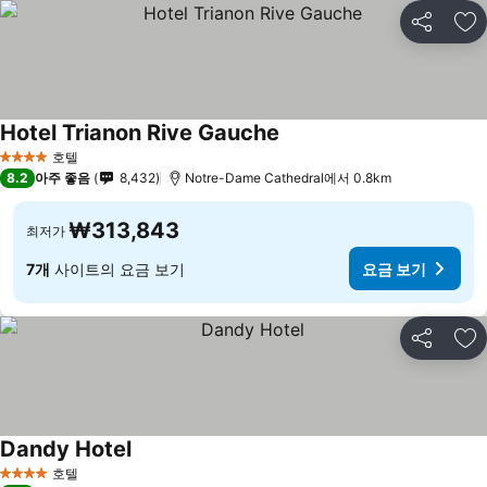
공유
즐
Hotel Trianon Rive Gauche
호텔
4 성급
8.2
아주 좋음
8,432
Notre-Dame Cathedral에서 0.8km
₩313,843
최저가
7개
사이트의 요금 보기
요금 보기
공유
즐
Dandy Hotel
호텔
4 성급