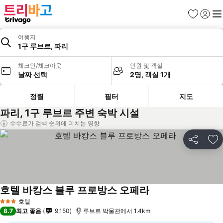
즐겨찾기
로그인
메
여행지
1구 루브르, 파리
체크인/체크아웃
인원 및 객실
날짜 선택
2명, 객실 1개
정렬
필터
지도
파리, 1구 루브르 주변 숙박 시설
수수료가 검색 순위에 미치는 영향
공유
즐
호텔 바캉스 블루 프로방스 오페라
호텔
3 성급
8.7
최고 좋음
9,150
루브르 박물관에서 1.4km