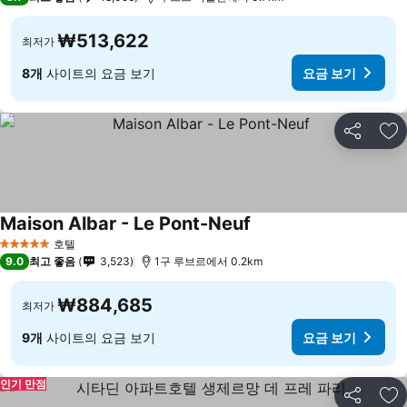
₩513,622
최저가
8개
사이트의 요금 보기
요금 보기
공유
즐
Maison Albar - Le Pont-Neuf
호텔
5 성급
9.0
최고 좋음
3,523
1구 루브르에서 0.2km
₩884,685
최저가
9개
사이트의 요금 보기
요금 보기
인기 만점
공유
즐