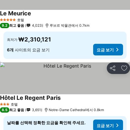
Le Meurice
호텔
5 성급
9.2
최고 좋음
4,023
루브르 박물관에서 0.7km
₩2,310,121
최저가
6개
사이트의 요금 보기
요금 보기
공유
즐
Hôtel Le Regent Paris
호텔
3 성급
8.5
최고 좋음
3,651
Notre-Dame Cathedral에서 0.8km
날짜를 선택해 정확한 요금을 확인해 주세요.
요금 보기