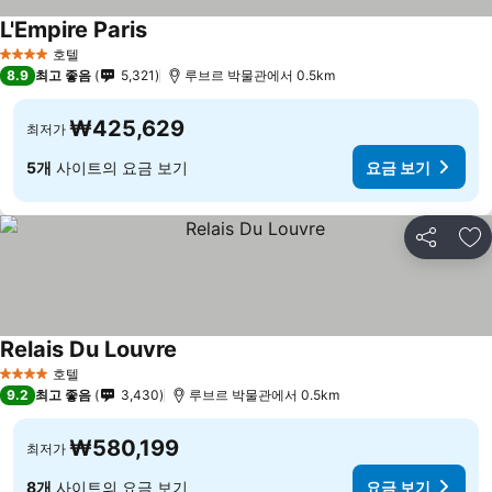
L'Empire Paris
호텔
4 성급
8.9
최고 좋음
5,321
루브르 박물관에서 0.5km
₩425,629
최저가
5개
사이트의 요금 보기
요금 보기
공유
즐
Relais Du Louvre
호텔
4 성급
9.2
최고 좋음
3,430
루브르 박물관에서 0.5km
₩580,199
최저가
8개
사이트의 요금 보기
요금 보기