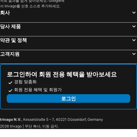
저희 결과를 쉽게 찾아보세요: Google에
서 trivago를 선호 소스로 추가하세요.
3rd district Temple
7th district Palais Bourbon
Hôtel Mistral
호텔 나폴레옹
회사
Palace of Discovery
파리 이탈리아광장
Hôtel Londres et New York - Teritoria
Novotel Paris 20 Belleville
Gare de Neuilly - Porte Maillot Metro Station
Paris Expo Porte de Versailles
Hôtel Paris Louvre Opéra
호텔 듀케누 에펠
당사 제품
Gare de Marne-la-Vallée Chessy
Les Halles
Le Parisis Paris Tour Eiffel
121 파리 호텔
약관 및 정책
Cité Metro Station
Gare de l'Est
호텔 프랑스 루브르
호텔 펠리시엥 바이 엘레강시아
Le Bristol
샹젤리제
Hotel Floride Etoile
La Dépendance
고객지원
몽파르나스
Bel-Air Metro Station
Relais Du Louvre
L'Empire Paris
Stade de France
La Défense
Cheval Blanc Paris
Maison Albar - Le Pont-Neuf
로그인하여 회원 전용 혜택을 받아보세요
Airport Beauvais-Tillé
Louvre - Rivoli Metro Station
Timhotel Le Louvre
호텔 플로 리볼
경험 맞춤화
Samaritaine
Pont Neuf Metro Station
오텔 루브르 본 앙팡
Grand Hotel Du Palais Royal
회원 전용 혜택 및 회원가
Pont Neuf
Pont des Arts
호텔 브리타니케
오텔 엘릭시
로그인
Saint-Germain-l'Auxerrois
Le Carrousel du Louvre
Hôtel Crayon
Hôtel du Louvre, in The Unbound Collection by Hyatt
Place Dauphine
Les Halles Metro Station
Hôtel Madame Rêve
Hotel de Nesle
trivago N.V.
, Kesselstraße 5 – 7, 40221 Düsseldorf, Germany
Le Palais Royal - Ministère de la Culture et de la Communication
Palais Royal - Musée du Louvre Metro Station
호텔 오디세이 바이 엘레강시아
La Clef Louvre Paris by The Crest Collection
2026 trivago | 무단 복사, 이동 금지.
Saint-Eustache
Châtelet Metro Station
Handsome Hotel
Dauphine Saint Germain