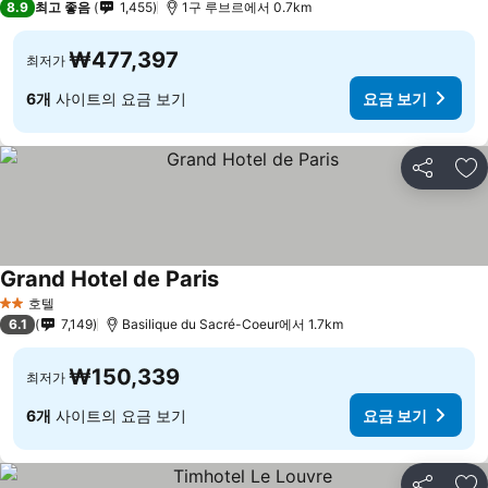
8.9
최고 좋음
1,455
1구 루브르에서 0.7km
₩477,397
최저가
6개
사이트의 요금 보기
요금 보기
공유
즐
Grand Hotel de Paris
호텔
2 성급
6.1
7,149
Basilique du Sacré-Coeur에서 1.7km
₩150,339
최저가
6개
사이트의 요금 보기
요금 보기