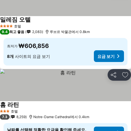
밀레짐 오텔
호텔
4 성급
9.4
최고 좋음
2,083
루브르 박물관에서 0.8km
₩606,856
최저가
8개
사이트의 요금 보기
요금 보기
공유
즐
홈 라틴
호텔
3 성급
7.3
8,259
Notre-Dame Cathedral에서 0.4km
날짜를 선택해 정확한 요금을 확인해 주세요.