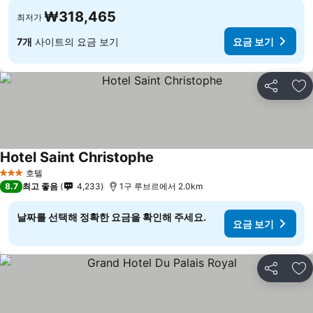
₩318,465
최저가
7개
사이트의 요금 보기
요금 보기
공유
즐
Hotel Saint Christophe
호텔
3 성급
8.7
최고 좋음
4,233
1구 루브르에서 2.0km
날짜를 선택해 정확한 요금을 확인해 주세요.
요금 보기
공유
즐