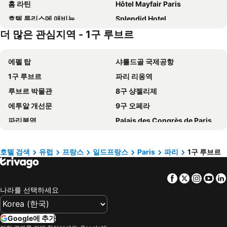
홈 라틴
Hôtel Mayfair Paris
호텔 투리스메 애비뉴
Splendid Hotel
더 많은 관심지역 - 1구 루브르
Auteuil Tour Eiffel
Princesse Caroline
Hôtel Clémence
Le Royal Monceau - Raffles Paris
에펠 탑
샤를드골 국제공항
오텔 라 콩테스
Mercure Paris Montparnasse Pasteur
1구 루브르
파리 리옹역
Hotel Montparnasse Alesia
팀호텔 오페라 마들렌
루브르 박물관
8구 샹젤리제
드로잉 호텔
호텔 바캉스 블루 프로방스 오페라
에투알 개선문
9구 오페라
노보텔 파리 샹트르 갸르 몽파르나스
St Christopher's Inn Paris - Gare du Nord
파리북역
Palais des Congrès de Paris
Eklo Paris Expo Porte de Versailles
Hotel Eden
Disneyland Paris
5th district Panthéon
호텔 파리 루이 블랑
Les Jardins du Marais
6th district Luxembourg
St Lazare Train station
Hotel Berne Opera
베스트 웨스턴 호텔 론세레이 오페라
호텔 검색
유럽
프랑스
일드프랑스
Paris
파리
1구 루브르
2nd district la Bourse
몽파르나스 기차역
호텔 이타츠-우니스 오페라
이비스 스타일스 파리 가르 드 레스트 샤토 랑돈
Facebook
Twitter
Insta
Yo
15th district Vaugirard
Four wheels under one umbrella
호텔 페르텔 에투알
호텔 페이리스 오페라
나라를 선택하세요
Réaumur - Sébastopol Metro Station
Champs-Élysées - Clemenceau Metro Station
빌라 로얄
호텔 엘리사 룩셈부르크
Gare du Nord Metro Station
Montmartre
아발론 호텔 파리 가르 뒤 노르
ibis Budget Paris Coeur d'Orly Airport
Google에 추가
Sentier Metro Station
르 마레
파리 프랑스
호텔 알리송