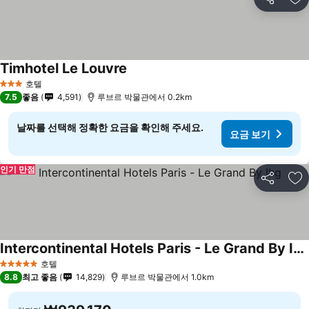
공유
즐
Timhotel Le Louvre
호텔
3 성급
7.5
좋음
4,591
루브르 박물관에서 0.2km
날짜를 선택해 정확한 요금을 확인해 주세요.
요금 보기
인기 만점
공유
즐
Intercontinental Hotels Paris - Le Grand By Ihg
호텔
5 성급
8.8
최고 좋음
14,829
루브르 박물관에서 1.0km