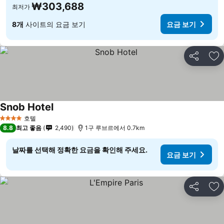
₩303,688
최저가
8개
사이트의 요금 보기
요금 보기
공유
즐
Snob Hotel
호텔
4 성급
8.8
최고 좋음
2,490
1구 루브르에서 0.7km
날짜를 선택해 정확한 요금을 확인해 주세요.
요금 보기
공유
즐