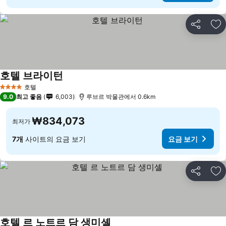
공유
즐
호텔 브라이턴
호텔
4 성급
9.0
최고 좋음
6,003
루브르 박물관에서 0.6km
₩834,073
최저가
7개
사이트의 요금 보기
요금 보기
공유
즐
호텔 르 노트르 담 생미셸