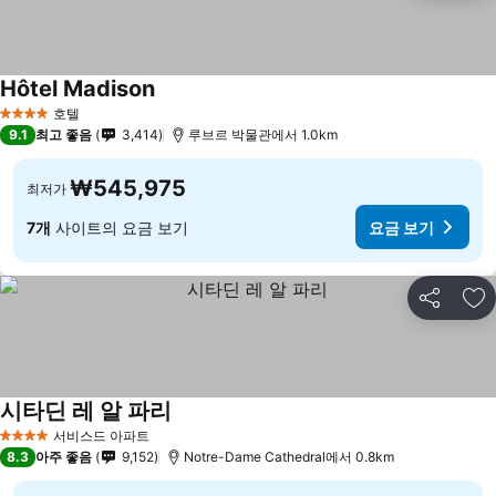
Hôtel Madison
호텔
4 성급
9.1
최고 좋음
3,414
루브르 박물관에서 1.0km
₩545,975
최저가
7개
사이트의 요금 보기
요금 보기
공유
즐
시타딘 레 알 파리
서비스드 아파트
4 성급
8.3
아주 좋음
9,152
Notre-Dame Cathedral에서 0.8km