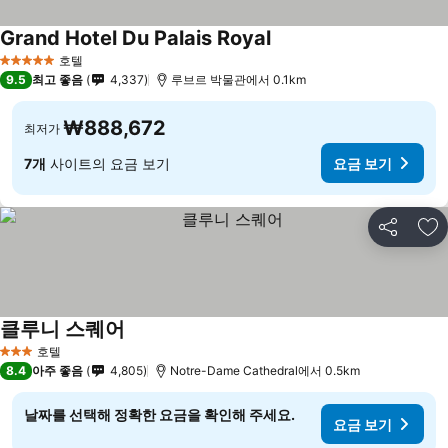
Grand Hotel Du Palais Royal
호텔
5 성급
9.5
최고 좋음
4,337
루브르 박물관에서 0.1km
₩888,672
최저가
7개
사이트의 요금 보기
요금 보기
공유
즐
클루니 스퀘어
호텔
3 성급
8.4
아주 좋음
4,805
Notre-Dame Cathedral에서 0.5km
날짜를 선택해 정확한 요금을 확인해 주세요.
요금 보기