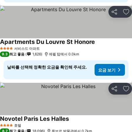
공유
즐
Apartments Du Louvre St Honore
서비스드 아파트
4 성급
9.3
최고 좋음
1,626
에펠 탑에서 0.0km
날짜를 선택해 정확한 요금을 확인해 주세요.
요금 보기
공유
즐
Novotel Paris Les Halles
호텔
4 성급
8.7
최고 좋음
18,096
루브르 박물관에서 0.7km