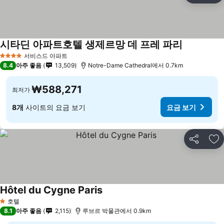
시타딘 아파트호텔 생제르망 데 프레 파리
서비스드 아파트
4 성급
8.4
아주 좋음
13,509
Notre-Dame Cathedral에서 0.7km
₩588,271
최저가
8개
사이트의 요금 보기
요금 보기
공유
즐
Hôtel du Cygne Paris
호텔
1 성급
8.1
아주 좋음
2,115
루브르 박물관에서 0.9km