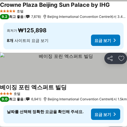
Crowne Plaza Beijing Sun Palace by IHG
요금 보
호텔
5 성급
9.2
최고 좋음
7,878
Beijing International Convention Centre에서 3.4k
₩125,898
최저가
8개
사이트의 요금 보기
요금 보기
공유
즐
베이징 포린 엑스퍼트 빌딩
요금 보기
호텔
4 성급
9.0
최고 좋음
6,941
Beijing International Convention Centre에서 1.5km
날짜를 선택해 정확한 요금을 확인해 주세요.
요금 보기