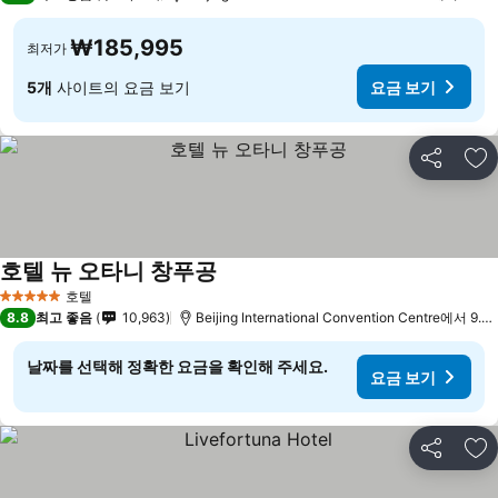
₩185,995
최저가
5개
사이트의 요금 보기
요금 보기
공유
즐
호텔 뉴 오타니 창푸공
요금 보기
호텔
5 성급
8.8
최고 좋음
10,963
Beijing International Convention Centre에서 9.7
날짜를 선택해 정확한 요금을 확인해 주세요.
요금 보기
공유
즐