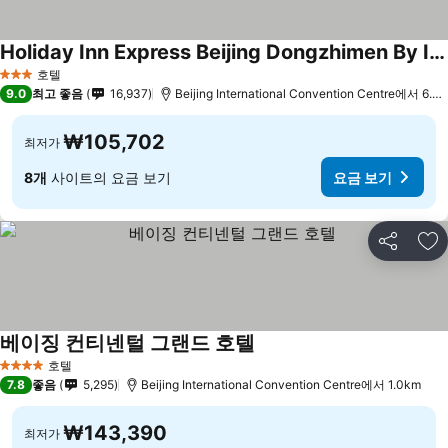
Holiday Inn Express Beijing Dongzhimen By Ihg
요금 보기
호텔
3 성급
9.0
최고 좋음
16,937
Beijing International Convention Centre에서 6.7
₩105,702
최저가
8개
사이트의 요금 보기
요금 보기
공유
즐
베이징 컨티넨털 그랜드 호텔
요금 보기
호텔
4 성급
7.8
좋음
5,295
Beijing International Convention Centre에서 1.0km
₩143,390
최저가