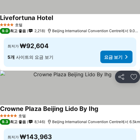
Livefortuna Hotel
요금 보기
호텔
4 성급
9.0
최고 좋음
2,218
Beijing International Convention Centre에서 9.0k
₩92,604
최저가
5개
사이트의 요금 보기
요금 보기
공유
즐
Crowne Plaza Beijing Lido By Ihg
요금 보기
호텔
5 성급
9.3
최고 좋음
8,146
Beijing International Convention Centre에서 6.5km
₩143,963
최저가