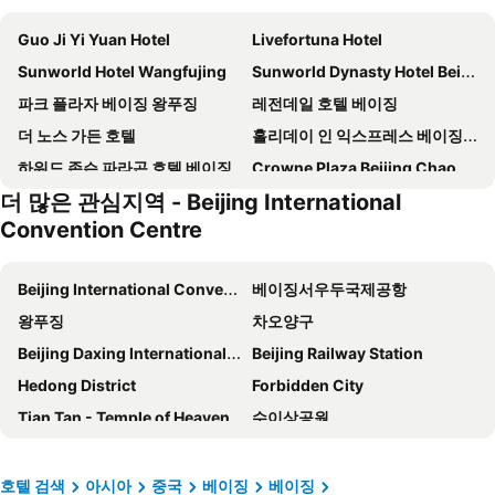
Guo Ji Yi Yuan Hotel
Livefortuna Hotel
Sunworld Hotel Wangfujing
Sunworld Dynasty Hotel Beijing Wangfujing
파크 플라자 베이징 왕푸징
레전데일 호텔 베이징
더 노스 가든 호텔
홀리데이 인 익스프레스 베이징 왕징
하워드 존슨 파라곤 호텔 베이징
Crowne Plaza Beijing Chaoyang U-Town
더 많은 관심지역 - Beijing International
Grand Hyatt Beijing
스위소텔 베이징 홍콩 마카오 센터
Convention Centre
그랜드 콘코디아 호텔
Novotel Beijing Peace
베이징 푸디 호텔(구 베이징 메리어트 시티 월)
그랜드 호텔 베이징
Beijing International Convention Centre
베이징서우두국제공항
르네상스 베이징 왕푸징 호텔
페어몬트 베이징 호텔
왕푸징
차오양구
Empark Prime Hotel Beijing
Super House International
Beijing Daxing International Airport
Beijing Railway Station
Holiday Inn Express Beijing Downtown
호텔 뉴 오타니 창푸공
Hedong District
Forbidden City
베이징 중안 호텔
JW 메리어트 호텔 베이징
Tian Tan - Temple of Heaven
수이상공원
제이드 가든 호텔 베이징
데이즈 인 포비든 시티 베이징
Beijing Zoo
Nest-type Beijing Olympic Stadium
Wangfujing Ocean
Beijing Kuntai Royal Hotel
Beijing National Aquatics Centre
National Indoor Stadium
호텔 검색
아시아
중국
베이징
베이징
Cordis Beijing Capital Airport
Kuntai