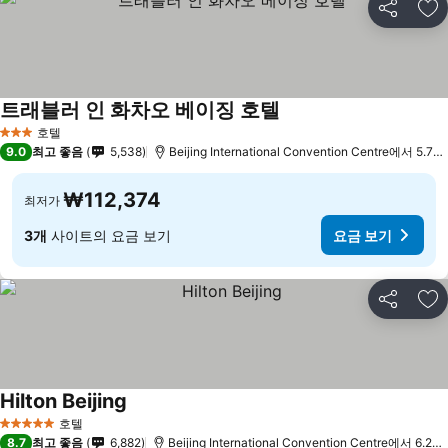
공유
즐
트래블러 인 화차오 베이징 호텔
요금 보기
호텔
3 성급
9.0
최고 좋음
5,538
Beijing International Convention Centre에서 5.7k
₩112,374
최저가
3개
사이트의 요금 보기
요금 보기
공유
즐
Hilton Beijing
요금 보기
호텔
5 성급
8.7
최고 좋음
6,882
Beijing International Convention Centre에서 6.2k