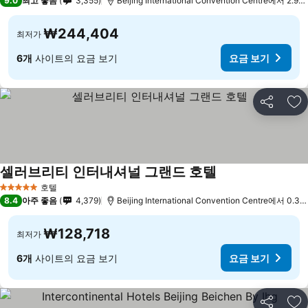
9.0
최고 좋음
3,355
Beijing International Convention Centre에서 2.9k
₩244,404
최저가
6개
사이트의 요금 보기
요금 보기
공유
즐
셀러브리티 인터내셔널 그랜드 호텔
요금 보기
호텔
5 성급
8.4
아주 좋음
4,379
Beijing International Convention Centre에서 0.3k
₩128,718
최저가
6개
사이트의 요금 보기
요금 보기