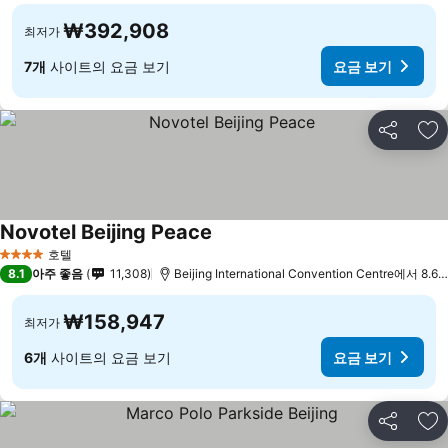
₩392,908
최저가
7개
사이트의 요금 보기
요금 보기
공유
즐
Novotel Beijing Peace
요금 보기
호텔
4 성급
8.1
아주 좋음
11,308
Beijing International Convention Centre에서 8.6
₩158,947
최저가
6개
사이트의 요금 보기
요금 보기
공유
즐