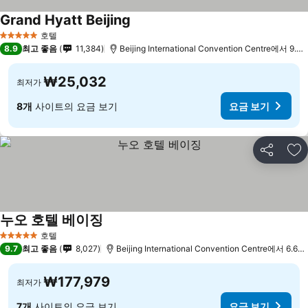
Grand Hyatt Beijing
요금 보기
호텔
5 성급
8.9
최고 좋음
11,384
Beijing International Convention Centre에서 9.3
₩25,032
최저가
8개
사이트의 요금 보기
요금 보기
공유
즐
누오 호텔 베이징
요금 보기
호텔
5 성급
9.7
최고 좋음
8,027
Beijing International Convention Centre에서 6.6k
₩177,979
최저가
7개
사이트의 요금 보기
요금 보기