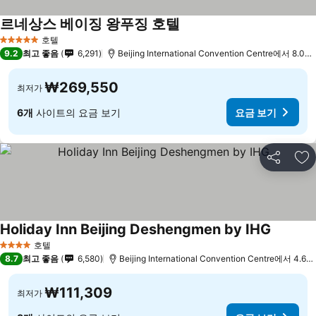
르네상스 베이징 왕푸징 호텔
요금 보기
호텔
5 성급
9.2
최고 좋음
6,291
Beijing International Convention Centre에서 8.0k
₩269,550
최저가
6개
사이트의 요금 보기
요금 보기
공유
즐
Holiday Inn Beijing Deshengmen by IHG
요금 보
호텔
4 성급
8.7
최고 좋음
6,580
Beijing International Convention Centre에서 4.6k
₩111,309
최저가