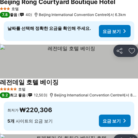
Beijing Rong Courtyard Boutique Hotel
요금 보기
호텔
3 성급
7.8
좋음
40
Beijing International Convention Centre에서 6.3km
날짜를 선택해 정확한 요금을 확인해 주세요.
요금 보기
공유
즐
레전데일 호텔 베이징
요금 보기
호텔
5 성급
9.2
최고 좋음
12,503
Beijing International Convention Centre에서 8.7
₩220,306
최저가
5개
사이트의 요금 보기
요금 보기