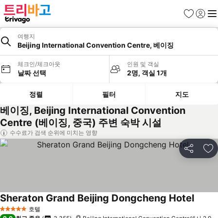
즐겨찾기
로그인
메
여행지
Beijing International Convention Centre, 베이징
체크인/체크아웃
인원 및 객실
날짜 선택
2명, 객실 1개
정렬
필터
지도
베이징, Beijing International Convention
Centre (베이징, 중국) 주변 숙박 시설
수수료가 검색 순위에 미치는 영향
공유
즐
Sheraton Grand Beijing Dongcheng Hotel
요금 
호텔
5 성급