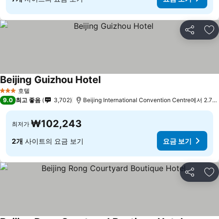
공유
즐
Beijing Guizhou Hotel
요금 보기
호텔
3 성급
9.0
최고 좋음
3,702
Beijing International Convention Centre에서 2.7k
₩102,243
최저가
2개
사이트의 요금 보기
요금 보기
공유
즐