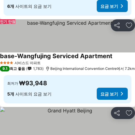
6개
사이트의 요금 보기
요금 보기
인기 만점
공유
즐
base-Wangfujing Serviced Apartment
요금 보기
서비스드 아파트
4 성급
9.1
최고 좋음
1,783
Beijing International Convention Centre에서 7.2km
₩93,948
최저가
5개
사이트의 요금 보기
요금 보기
공유
즐