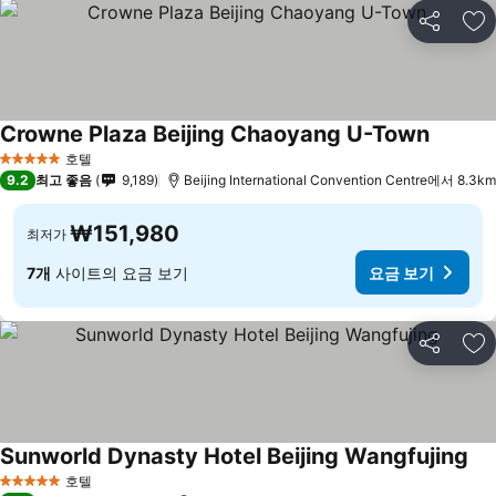
공유
즐
Crowne Plaza Beijing Chaoyang U-Town
요금 보
호텔
5 성급
9.2
최고 좋음
9,189
Beijing International Convention Centre에서 8.3km
₩151,980
최저가
7개
사이트의 요금 보기
요금 보기
공유
즐
Sunworld Dynasty Hotel Beijing Wangfujing
요
호텔
5 성급