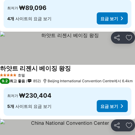
₩89,096
최저가
4개
사이트의 요금 보기
요금 보기
공유
즐
하얏트 리젠시 베이징 왕징
요금 보기
호텔
5 성급
9.2
최고 좋음
852
Beijing International Convention Centre에서 6.4km
₩230,404
최저가
5개
사이트의 요금 보기
요금 보기
공유
즐