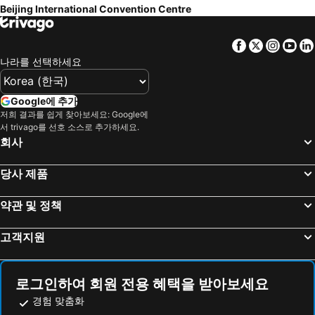
Beijing International Convention Centre
University of Science and Technology Beijing Gymnasium
Yonghegong
Hilton Beijing Wangfujing
DoubleTree by Hilton Beijing
Houhai
Qianhai
뤼자오 호텔 궈마오 - 베이징
첸멘졘궈 호텔
Facebook
Twitter
Insta
Yo
둥청 구
Museum of ancient architecture
Beijing Jingyuan Courtyard Hotel
베이징 아우소텔 다유 호텔
나라를 선택하세요
798 Art District
BeiHai Park
호텔 코트 쿠르 베이징
Manxin Hotel Beijing Wangfujing
Jingshan
Beijing Zoo
Oriental
Beijing Xin Qiao
Google에 추가
Subway Beijing
Hard Rock Cafe
저희 결과를 쉽게 찾아보세요: Google에
르네상스 베이징 캐피털 호텔
Xinhai Jin Jiang Hotel
서 trivago를 선호 소스로 추가하세요.
Donghuamen night market
The Place
누오 호텔 베이징
샌달우드, 베이징 - 메리어트 이그제큐티브 아파트먼츠
회사
스치하이 호수
Mutianyu Great Wall
베이징 하이드 코트야드 호텔
해피 드래곤.사가 유스 호스텔
당사 제품
Tianjin railway station
Xidan
다자인 요우란 호텔
Beijing Guizhou Hotel
Mutianyu Section of the Great Wall
The Spring Festival
베이징 동단 호텔
이비스 베이징 산유얀
약관 및 정책
Nanshan Ski Village
Youth Day
V-Continent Beijing Parkview Wuzhou Hotel
후이위안 서비스 아파트먼트 - 베이징
고객지원
Hexi District
Silk street Pearl market
Hotel National Jade Birds Nest
Beijing Tibet Hotel
그랜드 스카이라이트 카틱 호텔 베이징
베이징 컨티넨털 그랜드 호텔
Marco Polo Parkside Beijing
베이징 포린 엑스퍼트 빌딩
로그인하여 회원 전용 혜택을 받아보세요
경험 맞춤화
진쟝 인 베이징 올림픽 빌리지 다툰 로드
컴포트 스위트