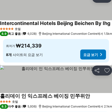
공유
즐
Intercontinental Hotels Beijing Beichen By Ihg
호텔
5 성급
8.9
최고 좋음
6,028
Beijing International Convention Centre에서 1.5km
₩214,339
최저가
8개
사이트의 요금 보기
요금 보기
공유
즐
홀리데이 인 익스프레스 베이징 민쭈위안
요금 보기
호텔
4 성급
8.3
아주 좋음
5,936
Beijing International Convention Centre에서 2.1km