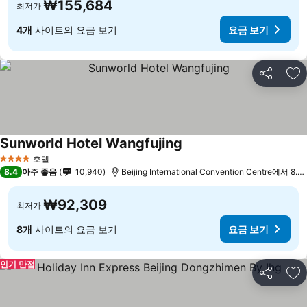
₩155,684
최저가
4개
사이트의 요금 보기
요금 보기
공유
즐
Sunworld Hotel Wangfujing
요금 보기
호텔
4 성급
8.4
아주 좋음
10,940
Beijing International Convention Centre에서 8.3
₩92,309
최저가
8개
사이트의 요금 보기
요금 보기
인기 만점
공유
즐