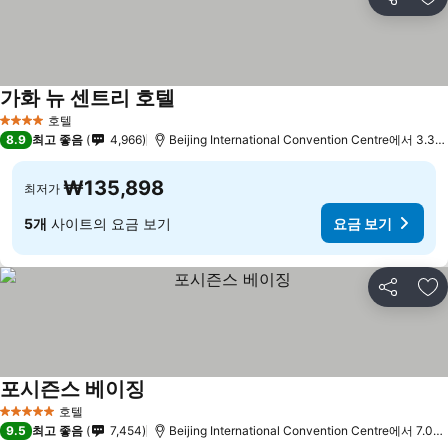
공유
즐
가화 뉴 센트리 호텔
요금 보기
호텔
4 성급
8.9
최고 좋음
4,966
Beijing International Convention Centre에서 3.3k
₩135,898
최저가
5개
사이트의 요금 보기
요금 보기
공유
즐
포시즌스 베이징
요금 보기
호텔
5 성급
9.5
최고 좋음
7,454
Beijing International Convention Centre에서 7.0k