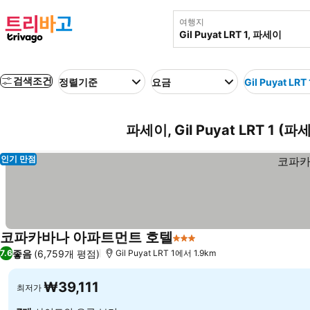
여행지
검색조건
정렬기준
요금
Gil Puyat LRT 
파세이, Gil Puyat LRT 1 
인기 만점
코파카바나 아파트먼트 호텔
3 성급
좋음
(6,759개 평점)
7.6
Gil Puyat LRT 1에서 1.9km
₩39,111
최저가