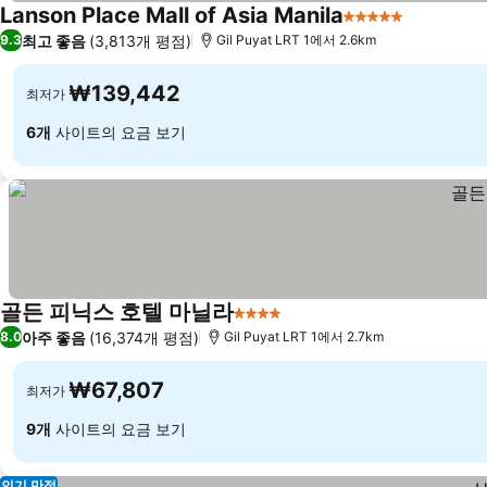
Lanson Place Mall of Asia Manila
5 성급
최고 좋음
(3,813개 평점)
9.3
Gil Puyat LRT 1에서 2.6km
₩139,442
최저가
6개
사이트의 요금 보기
골든 피닉스 호텔 마닐라
4 성급
아주 좋음
(16,374개 평점)
8.0
Gil Puyat LRT 1에서 2.7km
₩67,807
최저가
9개
사이트의 요금 보기
인기 만점