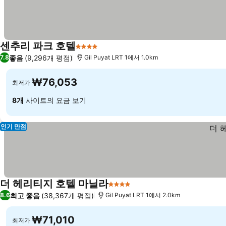
센추리 파크 호텔
4 성급
좋음
(9,296개 평점)
7.8
Gil Puyat LRT 1에서 1.0km
₩76,053
최저가
8개
사이트의 요금 보기
인기 만점
더 헤리티지 호텔 마닐라
4 성급
최고 좋음
(38,367개 평점)
8.6
Gil Puyat LRT 1에서 2.0km
₩71,010
최저가