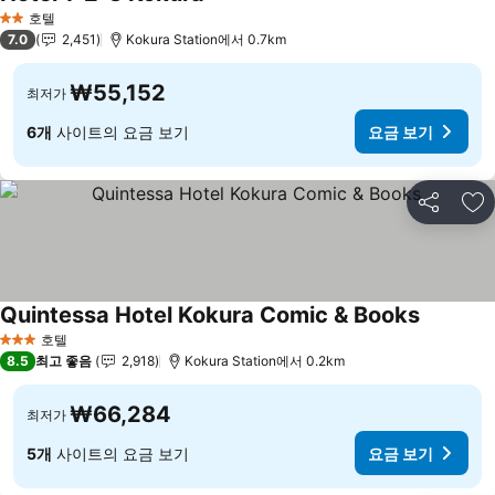
호텔
2 성급
7.0
2,451
Kokura Station에서 0.7km
₩55,152
최저가
6개
사이트의 요금 보기
요금 보기
공유
즐
Quintessa Hotel Kokura Comic & Books
호텔
3 성급
8.5
최고 좋음
2,918
Kokura Station에서 0.2km
₩66,284
최저가
5개
사이트의 요금 보기
요금 보기