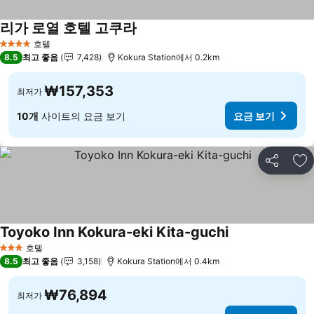
리가 로열 호텔 고쿠라
호텔
4 성급
8.5
최고 좋음
7,428
Kokura Station에서 0.2km
₩157,353
최저가
10개
사이트의 요금 보기
요금 보기
공유
즐
Toyoko Inn Kokura-eki Kita-guchi
호텔
3 성급
8.5
최고 좋음
3,158
Kokura Station에서 0.4km
₩76,894
최저가