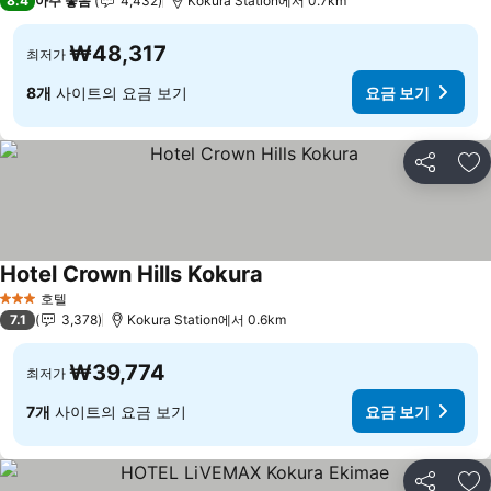
8.4
아주 좋음
4,432
Kokura Station에서 0.7km
₩48,317
최저가
8개
사이트의 요금 보기
요금 보기
공유
즐
Hotel Crown Hills Kokura
호텔
3 성급
7.1
3,378
Kokura Station에서 0.6km
₩39,774
최저가
7개
사이트의 요금 보기
요금 보기