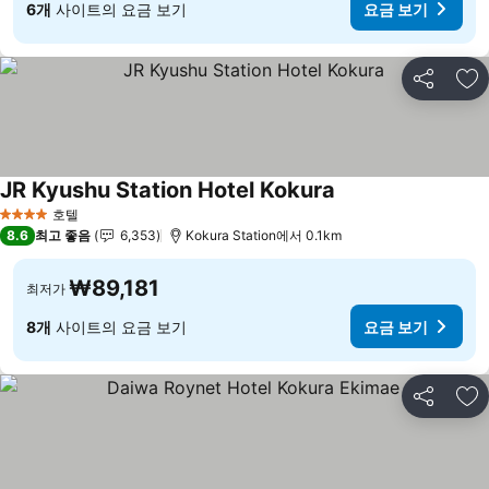
6개
사이트의 요금 보기
요금 보기
공유
즐
JR Kyushu Station Hotel Kokura
호텔
4 성급
8.6
최고 좋음
6,353
Kokura Station에서 0.1km
₩89,181
최저가
8개
사이트의 요금 보기
요금 보기
공유
즐