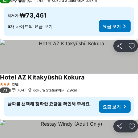
8.1
아주 좋음
1,445
Kokura Station에서 0.4km
₩73,461
최저가
5개
사이트의 요금 보기
요금 보기
공유
즐
Hotel AZ Kitakyūshū Kokura
호텔
3 성급
7.1
704
Kokura Station에서 2.9km
날짜를 선택해 정확한 요금을 확인해 주세요.
요금 보기
공유
즐