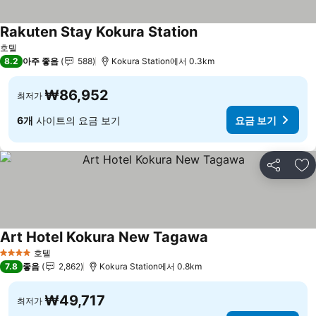
Rakuten Stay Kokura Station
호텔
8.2
아주 좋음
588
Kokura Station에서 0.3km
₩86,952
최저가
6개
사이트의 요금 보기
요금 보기
공유
즐
Art Hotel Kokura New Tagawa
호텔
4 성급
7.8
좋음
2,862
Kokura Station에서 0.8km
₩49,717
최저가