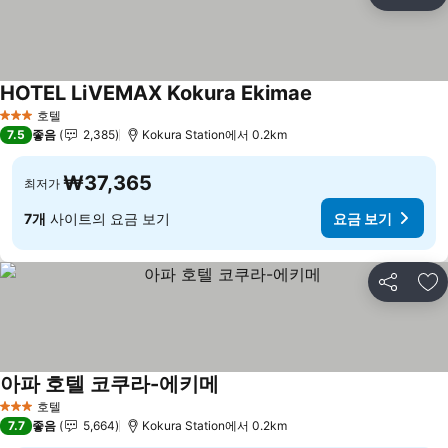
공유
즐
HOTEL LiVEMAX Kokura Ekimae
호텔
3 성급
7.5
좋음
2,385
Kokura Station에서 0.2km
₩37,365
최저가
7개
사이트의 요금 보기
요금 보기
공유
즐
아파 호텔 코쿠라-에키메
호텔
3 성급
7.7
좋음
5,664
Kokura Station에서 0.2km