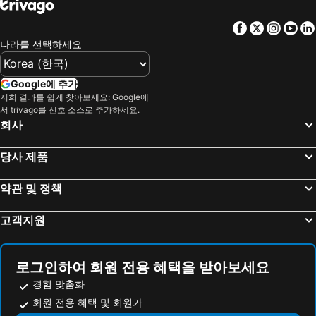
Kurokawa Onsen hot spring
Canal City Hakata
호텔 루트-인 모지코우
시모노세키 도큐 REI 호텔
Facebook
Twitter
Insta
Yo
나가사키 공항
야마구치 우베 공항
니시테츠 인 쿠로사키
베슬 호텔 칸다 기타큐슈 에어포트
나라를 선택하세요
Nakasu-Kawabata Station
구마모토 공항
호텔 테토라 기타쿠슈
Rico Hotel Kokura
Atomic Bomb Dome
Matsuyama Station
호텔 윙 인터내셔널 시모노세키
Sunsky Hotel
Google에 추가
Nishitetsu Fukuoka (Tenjin) Station
Marine Messe Fukuoka
저희 결과를 쉽게 찾아보세요: Google에
Urban Hotel Kajimachi
Urban Place Inn Kokura
서 trivago를 선호 소스로 추가하세요.
Kurume Station
Nishitetsu Hall
아파 호텔 후쿠오카-유쿠하시-에키마에
Prince Hotel Shimonoseki
회사
Tojinmachi Station
Saga Station
Super Hotel Premier Shimonoseki
아리스톤 인 간다 기타큐슈 에어포트
당사 제품
Kurosaki Station
Minami Fukuoka Station
Shimonoseki Grand Hotel
RELIEF KOKURA ANNEX Book & Stay
Yuda Onsen hot spring
Yufuin
Shimonoseki Station West Washington Hotel Plaza
토요코인 시모노세키 가이쿄 유메 타워 마에
약관 및 정책
Kyushu National Museum
Fukuoka Convention Center
Sky Heart Hotel Shimonoseki
Apa Hotel Kokuraeki Shinkansenguchi
고객지원
Fukuoka Kokusai Center
Nishitetsu Kurume Station
OYO Yutaka Hotel Kitakyushu Kokura
Greenland Kokura
Kumamoto Shinshigai
Hiroshima Castle
HOTEL le ROSEY
Hotel Reference Kokuraekimae
히로시마 공항
Shimonoseki Station
Smile Hotel Kokura
호텔 루트 인 칸다 에키마에
로그인하여 회원 전용 혜택을 받아보세요
Mojiko Station
Mojiko Retro
Business Umekaze
Business Bell
경험 맞춤화
Marine World Uminonakamichi
Nishitetsu Hirao Station
회원 전용 혜택 및 회원가
Pal Annex Kitakyushu (Love Hotel)
도쿄 다이이치 호텔 시모노세키