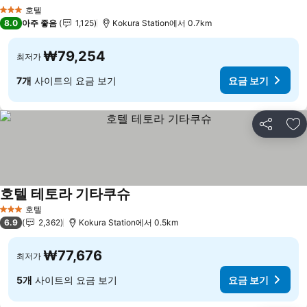
호텔
3 성급
8.0
아주 좋음
1,125
Kokura Station에서 0.7km
₩79,254
최저가
7개
사이트의 요금 보기
요금 보기
공유
즐
호텔 테토라 기타쿠슈
호텔
3 성급
6.9
2,362
Kokura Station에서 0.5km
₩77,676
최저가
5개
사이트의 요금 보기
요금 보기