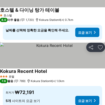
호스텔 & 다이닝 탕가 테이블
호스텔
1 성급
8.0
아주 좋음
1,720
Kokura Station에서 0.7km
날짜를 선택해 정확한 요금을 확인해 주세요.
요금 보기
공유
즐
Kokura Recent Hotel
호텔
3 성급
7.6
좋음
789
Kokura Station에서 1.0km
₩72,191
최저가
5개
사이트의 요금 보기
요금 보기