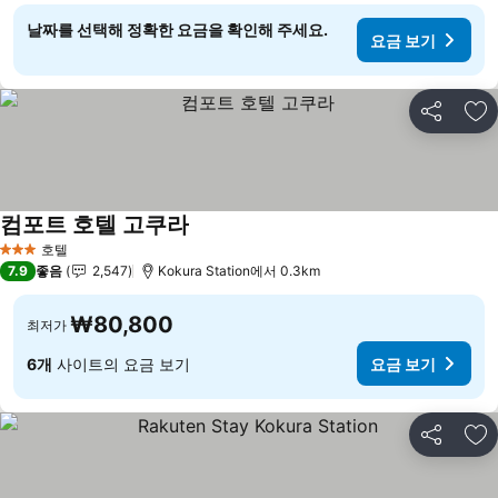
날짜를 선택해 정확한 요금을 확인해 주세요.
요금 보기
공유
즐
컴포트 호텔 고쿠라
호텔
3 성급
7.9
좋음
2,547
Kokura Station에서 0.3km
₩80,800
최저가
6개
사이트의 요금 보기
요금 보기
공유
즐