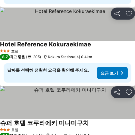
공유
즐
Hotel Reference Kokuraekimae
호텔
3 성급
8.7
최고 좋음
205
Kokura Station에서 0.4km
날짜를 선택해 정확한 요금을 확인해 주세요.
요금 보기
공유
즐
슈퍼 호텔 코쿠라에키 미나미구치
호텔
3 성급