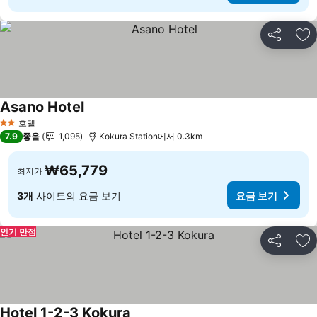
공유
즐
Asano Hotel
호텔
2 성급
7.9
좋음
1,095
Kokura Station에서 0.3km
₩65,779
최저가
3개
사이트의 요금 보기
요금 보기
인기 만점
공유
즐
Hotel 1-2-3 Kokura