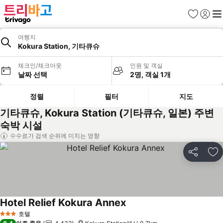
즐겨찾기
로그인
메
여행지
Kokura Station, 기타큐슈
체크인/체크아웃
인원 및 객실
날짜 선택
2명, 객실 1개
정렬
필터
지도
기타큐슈, Kokura Station (기타큐슈, 일본) 주변
숙박 시설
수수료가 검색 순위에 미치는 영향
공유
즐
Hotel Relief Kokura Annex
호텔
3 성급