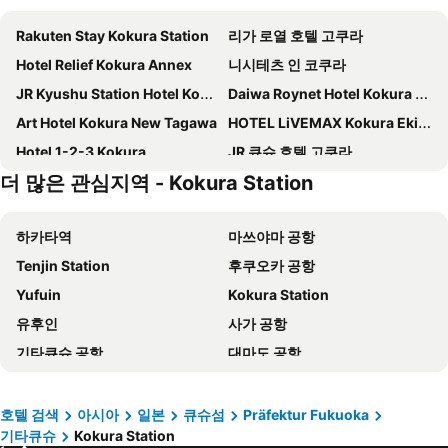
Rakuten Stay Kokura Station
리가 로열 호텔 고쿠라
Hotel Relief Kokura Annex
니시테츠 인 코쿠라
JR Kyushu Station Hotel Kokura
Daiwa Roynet Hotel Kokura Ekimae
Art Hotel Kokura New Tagawa
HOTEL LiVEMAX Kokura Ekimae
Hotel 1-2-3 Kokura
JR 큐슈 호텔 고쿠라
더 많은 관심지역 - Kokura Station
프리미어 호텔 모지코
도미 인 프리미엄 시모노세키 내추럴 핫 스프링
슈퍼 호텔 코쿠라에키 미나미구치
Hotel Crown Hills Kokura
하카타역
마쓰야마 공항
Smile Hotel Kokura
토요코인 기타구슈 쿠코
Tenjin Station
후쿠오카 공항
토요코인 고쿠라 에키 신칸센 구치
비아 인 시모노세키
Yufuin
Kokura Station
AB Hotel Yukuhashi
Quintessa Hotel Kokura Comic & Books
유후인
사가 공항
Toyoko Inn Kokura-eki Kita-guchi
호텔 릴리프 코쿠라 스테이션
기타큐슈 공항
대마도 공항
아파 호텔 코쿠라-에키메
토요코인 고쿠라 에키 미나미 구치
Hataka
Huis Ten Bosch
Asano Hotel
Kokura Recent Hotel
Hiroshima Station
Kumamoto Station
Shimonoseki Station Hotel
컴포트 호텔 고쿠라
호텔 검색
아시아
일본
큐슈섬
Präfektur Fukuoka
기타큐슈
Kokura Station
오이타 공항
Dogo Onsen hot spring
호텔 크라운 팔레스 키타큐슈
Hotel Crown Palais Kokura