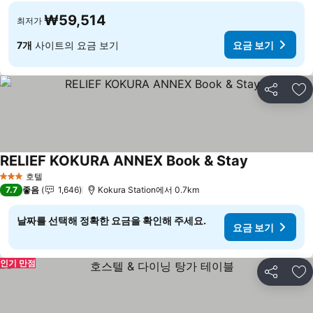
₩59,514
최저가
7개
사이트의 요금 보기
요금 보기
공유
즐
RELIEF KOKURA ANNEX Book & Stay
호텔
3 성급
7.7
좋음
1,646
Kokura Station에서 0.7km
날짜를 선택해 정확한 요금을 확인해 주세요.
요금 보기
인기 만점
공유
즐