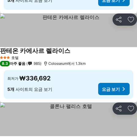
5개
사이트의 요금 보기
요금 보기
공유
즐
판테온 카에사르 렐라이스
호텔
3 성급
8.3
아주 좋음
985
Colosseum에서 1.3km
₩336,692
최저가
5개
사이트의 요금 보기
요금 보기
공유
즐