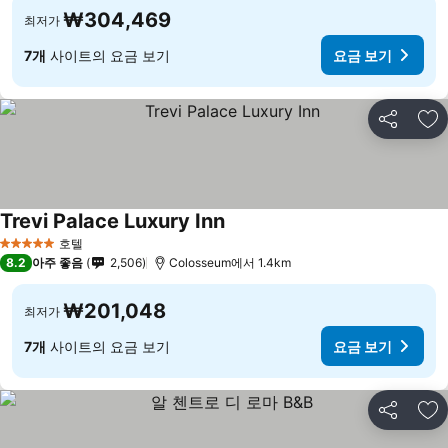
₩304,469
최저가
7개
사이트의 요금 보기
요금 보기
공유
즐
Trevi Palace Luxury Inn
호텔
5 성급
8.2
아주 좋음
2,506
Colosseum에서 1.4km
₩201,048
최저가
7개
사이트의 요금 보기
요금 보기
공유
즐