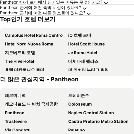
Pantheon이/가 로마에서 인기있는 이유는 무엇인가요?
Pantheon 근처에 어떤 숙박 시설이 있나요?
Pantheon 근처에 어떤 다른 명소들이 있나요?
Top인기 호텔 더보기
Camplus Hotel Roma Centro
iQ 호텔 로마
Hotel Nord Nuova Roma
Hotel Scott House
지오베르티 호텔
Je Rome Hotel
The Hive Hotel
메체나테 팰리스
호텔 마칸토니오 로마
더 리버티 부티크 호텔
더 많은 관심지역 - Pantheon
호텔 지글리오 델 오페라
hu Roma Camping In Town
호텔 필리아 롬
TH Roma - Carpegna Palace
테르미니역
트레비분수
호텔 파트리아
타오르미나
레오나르도 다 빈치 국제공항
Colosseum
호텔 피에몬테
메이닌게르 로마 테르미니
Pantheon
Naples Central Station
Augusta Lucilla Palace
티레노 호텔
Trastevere
Castro Pretorio Metro Station
Hotel Varese Roma
Palazzo Velabro, a Member of Design Hotels
Via Condotti
Palatino
Giuturna Boutique Hotel
Hotel Delle Nazioni