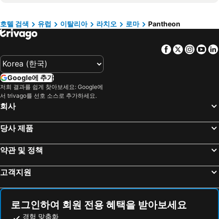
스페인광장
Auditorium Parco della Musica
The Guardian Hotel
베스트 웨스턴 프리미어 호텔 로열 산티나
Terme di Cellomaio
Napoli Sotterranea
예스 호텔
Casa I Cappuccini
호텔 검색
유럽
이탈리아
라치오
로마
Pantheon
Basilica di Santa Maria Maggiore
Termini Metro Station
Hotel OKAPI
호텔 바르베리니
Facebook
Twitter
Insta
Yo
Porta Magica
EUR Magliana Metro Station
호텔 디오클레치아노
호텔 델리 임페라토리
Mariner Canoa Club - Piscina delle Rose Club
Le terme di Chianciano
The Britannia Hotel
나지오날레 호텔 & 컨퍼런스 센터
Google에 추가
Piazza Della Rotonda
La Sacrestia
롬 메리어트 파크 호텔
Trevi Palace Luxury Inn
저희 결과를 쉽게 찾아보세요: Google에
Basilica di Santa Maria sopra Minerva
Monti
The Republic Hotel
부티크 호텔 트레비
서 trivago를 선호 소스로 추가하세요.
회사
Sant'Eustachio
San Luigi dei Francesi
콩코드
Golden Tulip Rome Piram
Palazzo Madama
Palazzo Montecitorio
Hotel Des Epoques
스마트 호텔
당사 제품
Ludovisi
San Agostino
로얄 코트 호텔
호텔 밀라노
약관 및 정책
Mercatino natalizio di Piazza Navona
Piazza Navona
Hotel Elite
Raeli Hotel Archimede
Teatro argentina
Sant'Andrea della Valle
Aparthotel Colombo Roma
콜론나 팰리스 호텔
고객지원
Piazza Colonna
Palazzo Braschi
Crowne Plaza Rome - St. Peters By Ihg
Hotel Canada, BW Premier Collection
Colonna
Area Sacra di Largo Argentina
Albergo del Senato
호텔 아브루치
로그인하여 회원 전용 혜택을 받아보세요
Basilica di Santa Maria in Via Lata
Laguna Village
Antico Albergo del Sole al Pantheon
The Pantheon Iconic Rome Hotel, Autograph Collection
경험 맞춤화