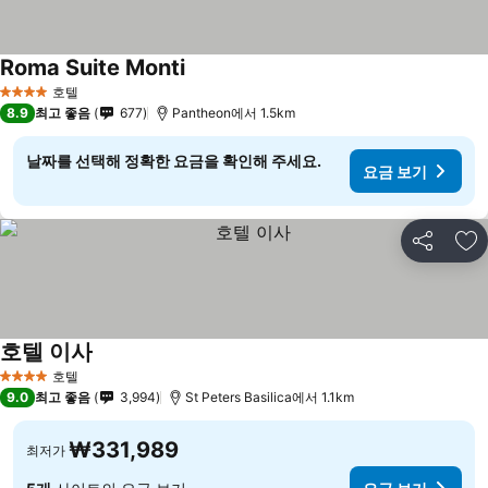
Roma Suite Monti
호텔
4 성급
8.9
최고 좋음
677
Pantheon에서 1.5km
날짜를 선택해 정확한 요금을 확인해 주세요.
요금 보기
공유
즐
호텔 이사
호텔
4 성급
9.0
최고 좋음
3,994
St Peters Basilica에서 1.1km
₩331,989
최저가