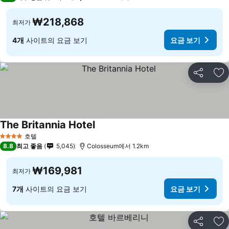
₩218,868
최저가
4개
사이트의 요금 보기
요금 보기
공유
즐
The Britannia Hotel
호텔
4 성급
8.8
최고 좋음
5,045
Colosseum에서 1.2km
₩169,981
최저가
7개
사이트의 요금 보기
요금 보기
공유
즐