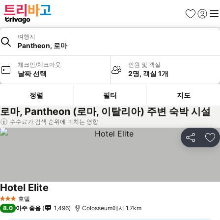
즐겨찾기
로그인
메
여행지
Pantheon, 로마
체크인/체크아웃
인원 및 객실
날짜 선택
2명, 객실 1개
정렬
필터
지도
로마, Pantheon (로마, 이탈리아) 주변 숙박 시설
수수료가 검색 순위에 미치는 영향
공유
즐
Hotel Elite
호텔
3 성급
8.0
아주 좋음
1,496
Colosseum에서 1.7km