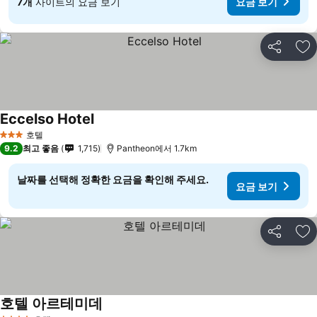
7개
사이트의 요금 보기
요금 보기
공유
즐
Eccelso Hotel
호텔
3 성급
9.2
최고 좋음
1,715
Pantheon에서 1.7km
날짜를 선택해 정확한 요금을 확인해 주세요.
요금 보기
공유
즐
호텔 아르테미데