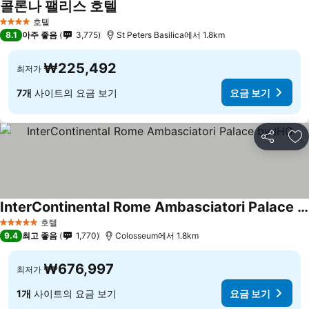
콜론나 팰리스 호텔
호텔
4 성급
8.1
아주 좋음
3,775
St Peters Basilica에서 1.8km
₩225,492
최저가
7개
사이트의 요금 보기
요금 보기
공유
즐
InterContinental Rome Ambasciatori Palace by IHG
호텔
5 성급
9.4
최고 좋음
1,770
Colosseum에서 1.8km
₩676,997
최저가
1개
사이트의 요금 보기
요금 보기