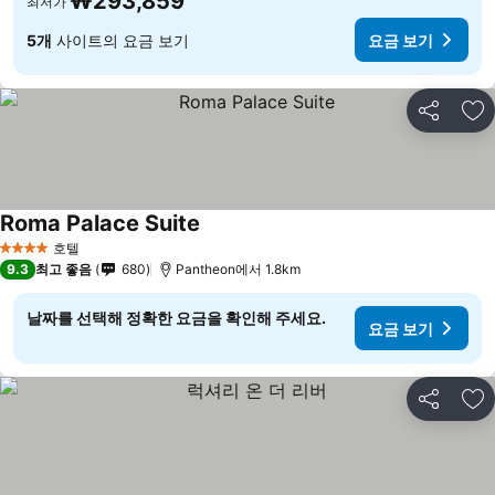
₩293,859
최저가
5개
사이트의 요금 보기
요금 보기
공유
즐
Roma Palace Suite
호텔
4 성급
9.3
최고 좋음
680
Pantheon에서 1.8km
날짜를 선택해 정확한 요금을 확인해 주세요.
요금 보기
공유
즐