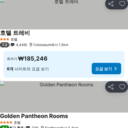
공유
즐
호텔 트레비
호텔
3 성급
7.3
4,446
Colosseum에서 1.3km
₩185,246
최저가
6개
사이트의 요금 보기
요금 보기
공유
즐
Golden Pantheon Rooms
호텔
4 성급
9.1
최고 좋음
219
Pantheon에서 0.4km