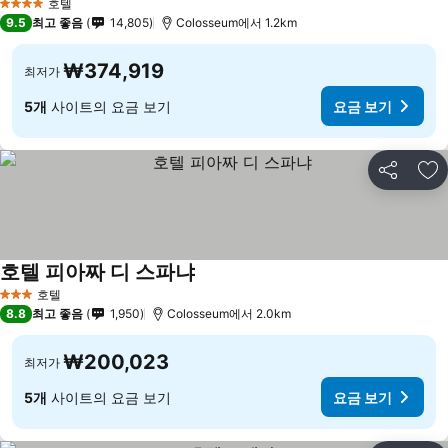
호텔
4 성급
9.5
최고 좋음
14,805
Colosseum에서 1.2km
₩374,919
최저가
5개
사이트의 요금 보기
요금 보기
공유
즐
호텔 피아짜 디 스파냐
호텔
3 성급
8.8
최고 좋음
1,950
Colosseum에서 2.0km
₩200,023
최저가
5개
사이트의 요금 보기
요금 보기