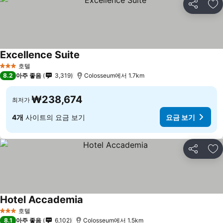
공유
즐
Excellence Suite
호텔
3 성급
8.2
아주 좋음
3,319
Colosseum에서 1.7km
₩238,674
최저가
4개
사이트의 요금 보기
요금 보기
공유
즐
Hotel Accademia
호텔
3 성급
8.1
아주 좋음
6,102
Colosseum에서 1.5km