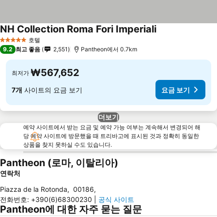
NH Collection Roma Fori Imperiali
호텔
5 성급
9.2
최고 좋음
2,551
Pantheon에서 0.7km
₩567,652
최저가
7개
사이트의 요금 보기
요금 보기
더보기
예약 사이트에서 받는 요금 및 예약 가능 여부는 계속해서 변경되어 해
당 예약 사이트에 방문했을 때 트리바고에 표시된 것과 정확히 동일한
상품을 찾지 못하실 수도 있습니다.
Pantheon (로마, 이탈리아)
연락처
Piazza de la Rotonda
,
00186
,
전화번호
:
+390(6)68300230
|
공식 사이트
Pantheon에 대한 자주 묻는 질문