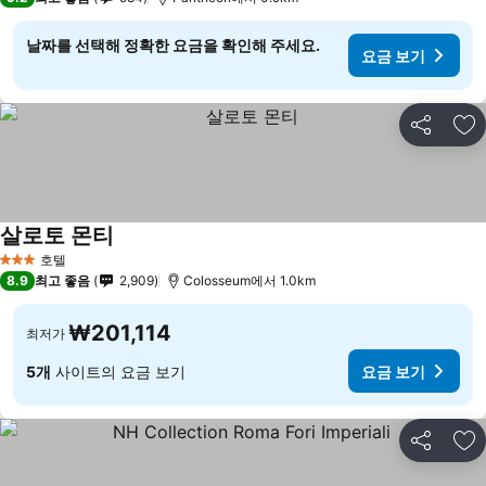
날짜를 선택해 정확한 요금을 확인해 주세요.
요금 보기
공유
즐
살로토 몬티
호텔
3 성급
8.9
최고 좋음
2,909
Colosseum에서 1.0km
₩201,114
최저가
5개
사이트의 요금 보기
요금 보기
공유
즐