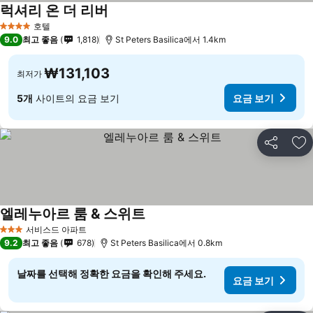
럭셔리 온 더 리버
호텔
4 성급
9.0
최고 좋음
1,818
St Peters Basilica에서 1.4km
₩131,103
최저가
5개
사이트의 요금 보기
요금 보기
공유
즐
엘레누아르 룸 & 스위트
서비스드 아파트
3 성급
9.2
최고 좋음
678
St Peters Basilica에서 0.8km
날짜를 선택해 정확한 요금을 확인해 주세요.
요금 보기