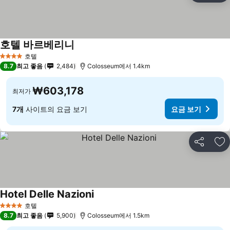
호텔 바르베리니
호텔
4 성급
8.7
최고 좋음
2,484
Colosseum에서 1.4km
₩603,178
최저가
7개
사이트의 요금 보기
요금 보기
공유
즐
Hotel Delle Nazioni
호텔
4 성급
8.7
최고 좋음
5,900
Colosseum에서 1.5km