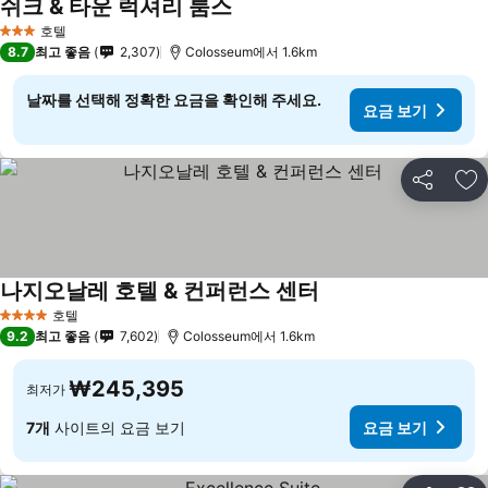
쉬크 & 타운 럭셔리 룸스
호텔
3 성급
8.7
최고 좋음
2,307
Colosseum에서 1.6km
날짜를 선택해 정확한 요금을 확인해 주세요.
요금 보기
공유
즐
나지오날레 호텔 & 컨퍼런스 센터
호텔
4 성급
9.2
최고 좋음
7,602
Colosseum에서 1.6km
₩245,395
최저가
7개
사이트의 요금 보기
요금 보기