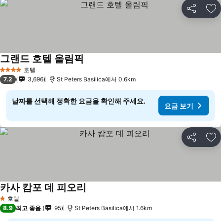
공유
즐
그랜드 호텔 올림픽
호텔
4 성급
7.2
3,696
St Peters Basilica에서 0.6km
날짜를 선택해 정확한 요금을 확인해 주세요.
요금 보기
공유
즐
카사 캄포 데 피오리
호텔
1 성급
8.9
최고 좋음
95
St Peters Basilica에서 1.6km