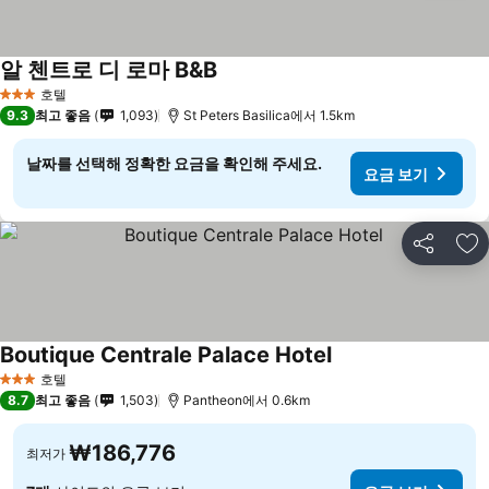
알 첸트로 디 로마 B&B
호텔
3 성급
9.3
최고 좋음
1,093
St Peters Basilica에서 1.5km
날짜를 선택해 정확한 요금을 확인해 주세요.
요금 보기
공유
즐
Boutique Centrale Palace Hotel
호텔
3 성급
8.7
최고 좋음
1,503
Pantheon에서 0.6km
₩186,776
최저가