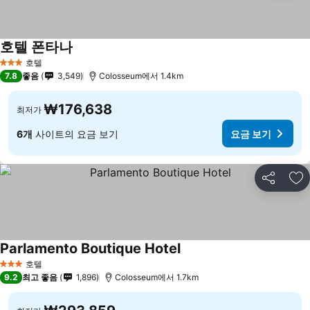
호텔 폰타나
호텔
3 성급
7.8
좋음
3,549
Colosseum에서 1.4km
₩176,638
최저가
6개
사이트의 요금 보기
요금 보기
공유
즐
Parlamento Boutique Hotel
호텔
3 성급
9.2
최고 좋음
1,896
Colosseum에서 1.7km