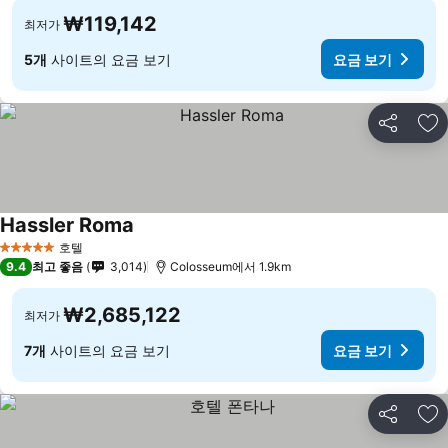
₩119,142
최저가
5개
사이트의 요금 보기
요금 보기
공유
즐
Hassler Roma
호텔
5 성급
9.4
최고 좋음
3,014
Colosseum에서 1.9km
₩2,685,122
최저가
7개
사이트의 요금 보기
요금 보기
공유
즐