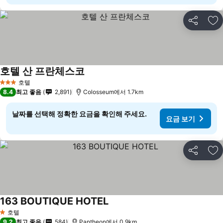
공유
즐
호텔 산 프란체스코
호텔
3 성급
8.4
최고 좋음
2,891
Colosseum에서 1.7km
날짜를 선택해 정확한 요금을 확인해 주세요.
요금 보기
공유
즐
163 BOUTIQUE HOTEL
호텔
1 성급
9.2
최고 좋음
584
Pantheon에서 0.9km