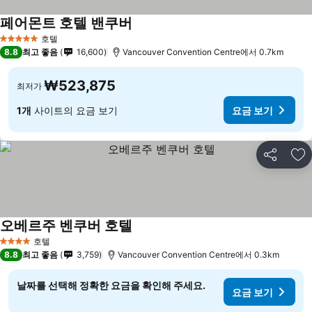
페어몬트 호텔 밴쿠버
호텔
5 성급
8.8
최고 좋음
16,600
Vancouver Convention Centre에서 0.7km
₩523,875
최저가
1개
사이트의 요금 보기
요금 보기
공유
즐
오베르주 벤쿠버 호텔
호텔
4 성급
8.8
최고 좋음
3,759
Vancouver Convention Centre에서 0.3km
날짜를 선택해 정확한 요금을 확인해 주세요.
요금 보기