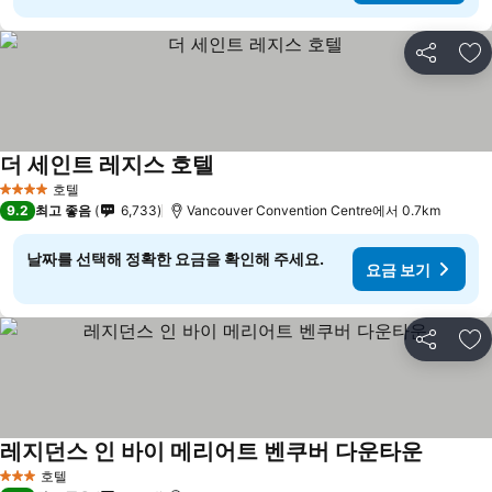
공유
즐
더 세인트 레지스 호텔
호텔
4 성급
9.2
최고 좋음
6,733
Vancouver Convention Centre에서 0.7km
날짜를 선택해 정확한 요금을 확인해 주세요.
요금 보기
공유
즐
레지던스 인 바이 메리어트 벤쿠버 다운타운
호텔
3 성급