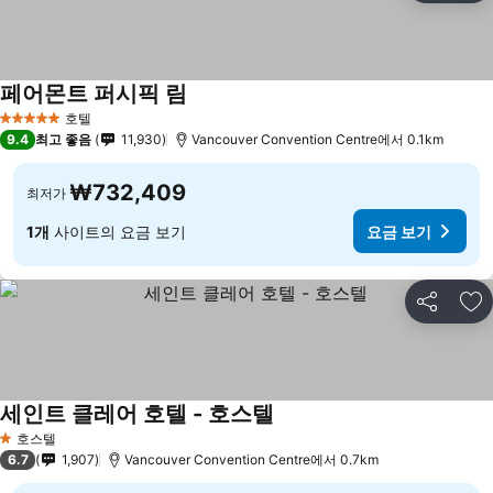
페어몬트 퍼시픽 림
호텔
5 성급
9.4
최고 좋음
11,930
Vancouver Convention Centre에서 0.1km
₩732,409
최저가
1개
사이트의 요금 보기
요금 보기
공유
즐
세인트 클레어 호텔 - 호스텔
호스텔
1 성급
6.7
1,907
Vancouver Convention Centre에서 0.7km