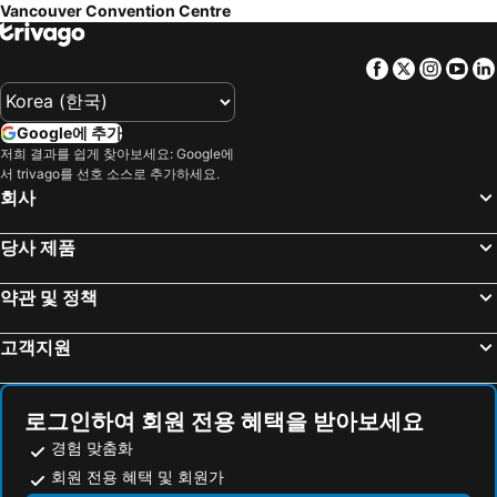
Vancouver Convention Centre
Victoria International Airport
스페이스 니들
Executive Hotel Le Soleil
West Coast Suites at UBC
THE SEATTLE GIFT SHOW
Vancouver Harbour Flight Centre
Emperial Suites
실비아 호텔
Facebook
Twitter
Insta
Yo
Waterfront Station
Vancouver Lookout
아트리움 인 밴쿠버
SureStay Plus by Best Western Coquitlam
Pacific Centre
Coal Harbour Park
Blue Horizon Hotel
노스 밴쿠버 호텔
Google에 추가
Steam Clock
Skytrain
잉글리시 베이 호텔
Gage Suites at UBC
저희 결과를 쉽게 찾아보세요: Google에
서 trivago를 선호 소스로 추가하세요.
Vancouver Art Gallery
Kirin Downtown
Carmana Hotel & Suites
리버 록 카지노 리조트
회사
다운타운밴쿠버
Robson Street
Fairmont Vancouver Airport
Best Western Plus Vancouver Airport Hotel
Victory Square
Davie Street - Davie Village
당사 제품
Sandman Signature Vancouver Airport Hotel & Resort
Fairmont Waterfront
Carnegie Centre
비씨 플레이스
Holiday Inn Express Vancouver-metrotown (burnaby) By Ihg
Holiday Inn Vancouver-centre (broadway) By Ihg
약관 및 정책
Husky Stadium
Alpha Lake Park
Holiday Inn & Suites Vancouver Downtown By Ihg
Hyatt Place Vancouver/Metrotown
Deer Harbor SPB Airport
Whistler Bungee
페어몬트 퍼시픽 림
오베르주 벤쿠버 호텔
고객지원
Seattle's Pike Place Market
Whistler Creekside
피나클 호텔 하버프런트
Vancouver Marriott Pinnacle Downtown Hotel
Campbell River Airport
North Cascades National Park
Azur Legacy Collection Hotel
EXchange Hotel Vancouver
로그인하여 회원 전용 혜택을 받아보세요
KeyArena at Seattle Center
NORTHWEST FLOWER & GARDEN SHOW
로덴 밴쿠버
Delta Hotels Vancouver Downtown Suites
경험 맞춤화
Victoria Drive Gospel Hall
Pinehurst
포시즌스 호텔 벤쿠버
로즈우드 호텔 조지아
회원 전용 혜택 및 회원가