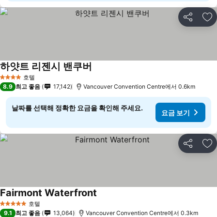
공유
즐
하얏트 리젠시 밴쿠버
호텔
4 성급
8.9
최고 좋음
17,142
Vancouver Convention Centre에서 0.6km
날짜를 선택해 정확한 요금을 확인해 주세요.
요금 보기
공유
즐
Fairmont Waterfront
호텔
5 성급
9.1
최고 좋음
13,064
Vancouver Convention Centre에서 0.3km