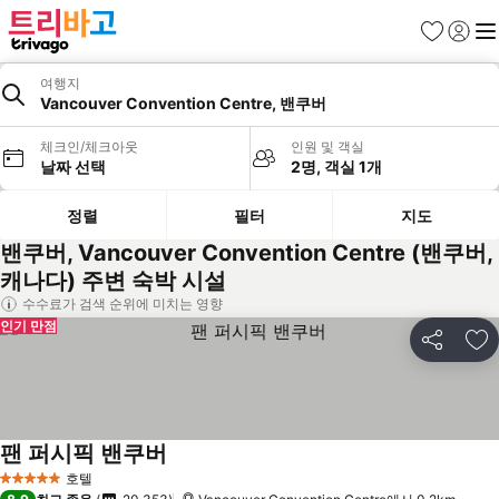
즐겨찾기
로그인
메
여행지
Vancouver Convention Centre, 밴쿠버
체크인/체크아웃
인원 및 객실
날짜 선택
2명, 객실 1개
정렬
필터
지도
밴쿠버, Vancouver Convention Centre (밴쿠버,
캐나다) 주변 숙박 시설
수수료가 검색 순위에 미치는 영향
인기 만점
공유
즐
팬 퍼시픽 밴쿠버
호텔
5 성급