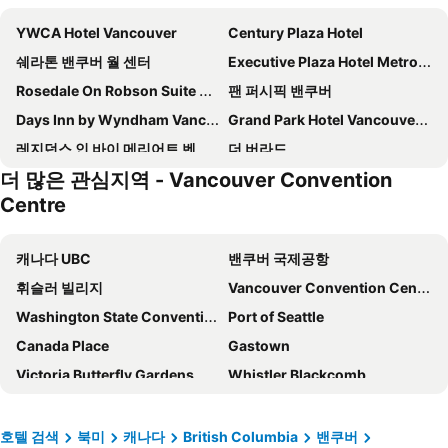
YWCA Hotel Vancouver
Century Plaza Hotel
쉐라톤 밴쿠버 월 센터
Executive Plaza Hotel Metro Vancouver
Rosedale On Robson Suite Hotel
팬 퍼시픽 밴쿠버
Days Inn by Wyndham Vancouver Downtown
Grand Park Hotel Vancouver Airport, Ascend Hotel Collection
레지던스 인 바이 메리어트 벤쿠버 다운타운
더 버라드
더 많은 관심지역 - Vancouver Convention
모다 호텔
리비에라 온 롭슨 스위트 호텔 다운타운 밴쿠버
Centre
호텔 블루 밴쿠버
하얏트 리젠시 밴쿠버
Quality Inn & Suites
The Westin Bayshore, Vancouver
캐나다 UBC
밴쿠버 국제공항
Accent Inns Vancouver Airport
JW Marriott Parq Vancouver
휘슬러 빌리지
Vancouver Convention Centre
베스트 웨스턴 플러스 샤토 그랑빌 호텔 & 스위트
Grand Park Hotel & Suites Downtown Vancouver, an Ascend Collection Hotel
Washington State Convention Center
Port of Seattle
바클레이호텔
Radisson Blu Vancouver Airport Hotel & Marina
Canada Place
Gastown
Ramada by Wyndham Coquitlam
Coast Coal Harbour Vancouver Hotel by APA
Victoria Butterfly Gardens
Whistler Blackcomb
Executive Suites Hotel & Conference Center, Metro Vancouver
페어몬트 호텔 밴쿠버
Seattle Center
Rogers Arena
컴포트 인 앤드 스위트 노스 밴쿠버
서튼 플레이스 호텔 - 밴쿠버
Vancouver Public Library
Greater Vancouver Zoo
호텔 검색
북미
캐나다
British Columbia
밴쿠버
Level Vancouver - Yaletown Seymour
Days Inn by Wyndham Vancouver Airport