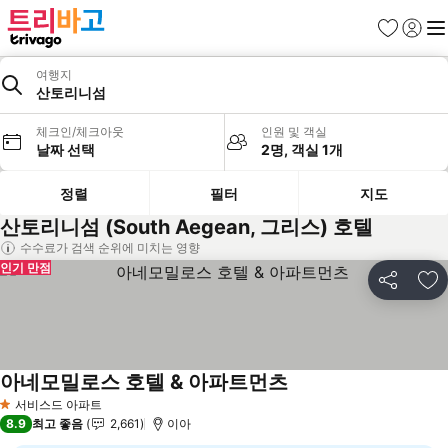
즐겨찾기
로그인
메
여행지
산토리니섬
체크인/체크아웃
인원 및 객실
날짜 선택
2명, 객실 1개
정렬
필터
지도
산토리니섬 (South Aegean, 그리스) 호텔
수수료가 검색 순위에 미치는 영향
인기 만점
공유
즐
아네모밀로스 호텔 & 아파트먼츠
서비스드 아파트
1 성급
8.9
최고 좋음
2,661
이아