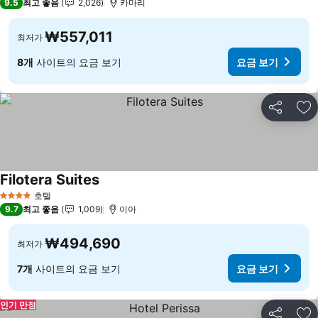
9.5
최고 좋음
2,026
카마리
₩557,011
최저가
8개
사이트의 요금 보기
요금 보기
공유
즐
Filotera Suites
호텔
4 성급
9.7
최고 좋음
1,009
이아
₩494,690
최저가
7개
사이트의 요금 보기
요금 보기
인기 만점