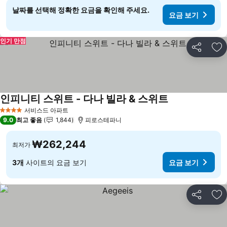
날짜를 선택해 정확한 요금을 확인해 주세요.
요금 보기
인기 만점
공유
즐
인피니티 스위트 - 다나 빌라 & 스위트
서비스드 아파트
4 성급
9.0
최고 좋음
1,844
피로스테파니
₩262,244
최저가
3개
사이트의 요금 보기
요금 보기
공유
즐