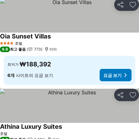
공유
즐
Oia Sunset Villas
호텔
4 성급
9.6
최고 좋음
773
이아
₩188,392
최저가
6개
사이트의 요금 보기
요금 보기
공유
즐
Athina Luxury Suites
호텔