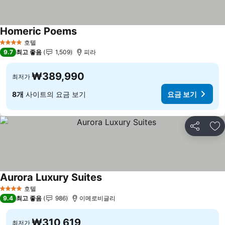
Homeric Poems
호텔
4 성급
9.7
최고 좋음
1,509
피라
₩389,990
최저가
8개
사이트의 요금 보기
요금 보기
공유
즐
Aurora Luxury Suites
호텔
4 성급
9.4
최고 좋음
986
이메로비글리
₩310,619
최저가