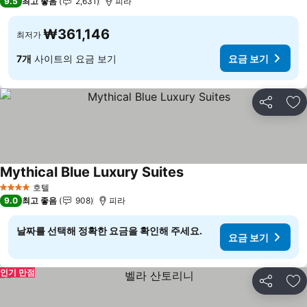
9.5
최고 좋음
2,631
피라
₩361,146
최저가
7개
사이트의 요금 보기
요금 보기
공유
즐
Mythical Blue Luxury Suites
호텔
4 성급
9.0
최고 좋음
908
피라
날짜를 선택해 정확한 요금을 확인해 주세요.
요금 보기
인기 만점
공유
즐