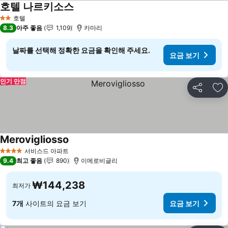
호텔 나르키소스
호텔
2 성급
8.3
아주 좋음
1,109
카마리
날짜를 선택해 정확한 요금을 확인해 주세요.
요금 보기
인기 만점
공유
즐
Merovigliosso
서비스드 아파트
4 성급
9.4
최고 좋음
890
이메로비글리
₩144,238
최저가
7개
사이트의 요금 보기
요금 보기