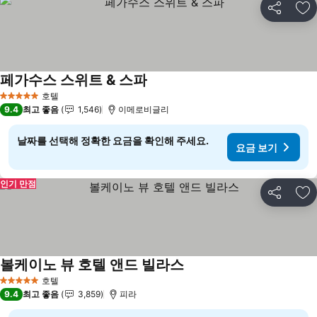
공유
즐
페가수스 스위트 & 스파
호텔
5 성급
9.4
최고 좋음
1,546
이메로비글리
날짜를 선택해 정확한 요금을 확인해 주세요.
요금 보기
인기 만점
공유
즐
볼케이노 뷰 호텔 앤드 빌라스
호텔
5 성급
9.4
최고 좋음
3,859
피라