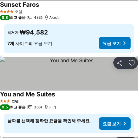
Sunset Faros
호텔
4 성급
8.8
최고 좋음
483
Akrotiri
₩94,582
최저가
7개
사이트의 요금 보기
요금 보기
공유
즐
You and Me Suites
호텔
3 성급
9.5
최고 좋음
368
피라
날짜를 선택해 정확한 요금을 확인해 주세요.
요금 보기