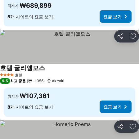
₩689,899
최저가
8개
사이트의 요금 보기
요금 보기
공유
즐
호텔 굴리엘모스
호텔
4 성급
9.5
최고 좋음
1,356
Akrotiri
₩107,361
최저가
8개
사이트의 요금 보기
요금 보기
공유
즐