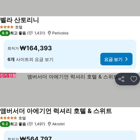
벨라 산토리니
호텔
4 성급
8.9
최고 좋음
1,431
Perivolos
₩164,393
최저가
6개
사이트의 요금 보기
요금 보기
인기 만점
공유
즐
앰버서더 아에기언 럭셔리 호텔 & 스위트
호텔
5 성급
9.2
최고 좋음
1,497
Akrotiri
₩564,797
최저가