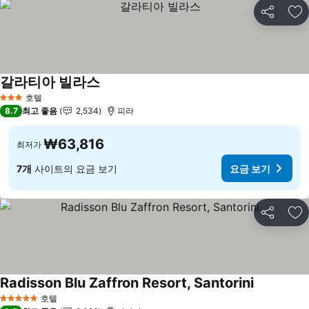
공유
즐
갈라티아 빌라스
호텔
3 성급
8.7
최고 좋음
2,534
피라
₩63,816
최저가
7개
사이트의 요금 보기
요금 보기
공유
즐
Radisson Blu Zaffron Resort, Santorini
호텔
5 성급