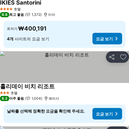
IKIES Santorini
호텔
4 성급
9.8
최고 좋음
1,372
이아
₩400,191
최저가
4개
사이트의 요금 보기
요금 보기
공유
즐
홀리데이 비치 리조트
호텔
3 성급
8.2
아주 좋음
1,004
페리사
날짜를 선택해 정확한 요금을 확인해 주세요.
요금 보기