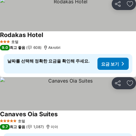
공유
즐
Rodakas Hotel
호텔
3 성급
9.0
최고 좋음
608
Akrotiri
날짜를 선택해 정확한 요금을 확인해 주세요.
요금 보기
공유
즐
Canaves Oia Suites
호텔
5 성급
9.7
최고 좋음
1,087
이아