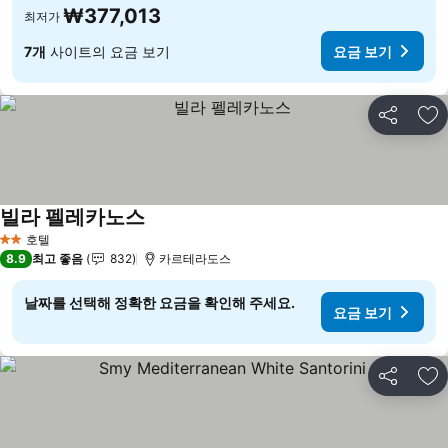
₩377,013
최저가
7개
사이트의 요금 보기
요금 보기
공유
즐
빌라 펠레카노스
호텔
2 성급
8.9
최고 좋음
832
카르테라도스
날짜를 선택해 정확한 요금을 확인해 주세요.
요금 보기
공유
즐