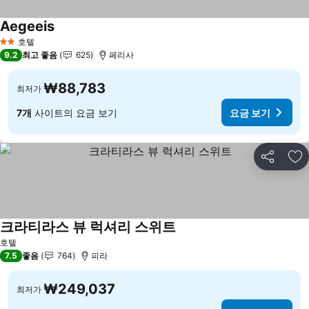
Aegeeis
호텔
2 성급
9.2
최고 좋음
625
페리사
₩88,783
최저가
7개
사이트의 요금 보기
요금 보기
공유
즐
크라티라스 뷰 럭셔리 스위트
호텔
7.5
좋음
764
피라
₩249,037
최저가