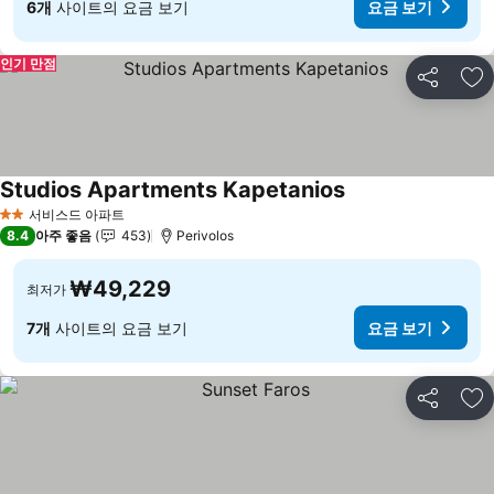
6개
사이트의 요금 보기
요금 보기
인기 만점
공유
즐
Studios Apartments Kapetanios
서비스드 아파트
2 성급
8.4
아주 좋음
453
Perivolos
₩49,229
최저가
7개
사이트의 요금 보기
요금 보기
공유
즐