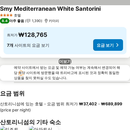
Smy Mediterranean White Santorini
호텔
4 성급
8.4
아주 좋음
1,390
카마리
₩128,765
최저가
7개
사이트의 요금 보기
요금 보기
더보기
예약 사이트에서 받는 요금 및 예약 가능 여부는 계속해서 변경되어 해
당 예약 사이트에 방문했을 때 트리바고에 표시된 것과 정확히 동일한
상품을 찾지 못하실 수도 있습니다.
요금 범위
산토리니섬에 있는 호텔 -
요금 범위
최저가
‎₩37,402
-
‎₩689,899
(price per night)
산토리니섬의 기타 숙소