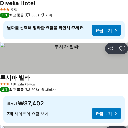
Divelia Hotel
호텔
3 성급
9.1
최고 좋음
563
카마리
날짜를 선택해 정확한 요금을 확인해 주세요.
요금 보기
공유
즐
루시아 빌라
서비스드 아파트
3 성급
8.7
최고 좋음
508
페리사
₩37,402
최저가
7개
사이트의 요금 보기
요금 보기