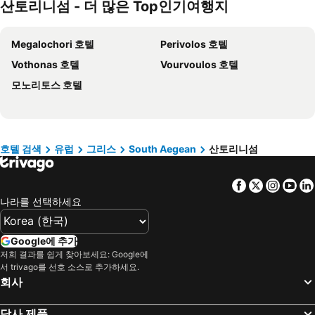
산토리니섬 - 더 많은 Top인기여행지
Dolomiti 호텔
오키나와 호텔
경기도 호텔
한국 호텔
Megalochori 호텔
Perivolos 호텔
Phu Quoc 호텔
타이페이 호텔
Vothonas 호텔
Vourvoulos 호텔
크로아티아 호텔
크로아티아 해안 호텔
모노리토스 호텔
Paris 호텔
캐나다 호텔
말레이시아 호텔
몰디브 호텔
헝가리 호텔
뉴욕 호텔
라치오 호텔
Danang 호텔
호텔 검색
유럽
그리스
South Aegean
산토리니섬
Hanoi region 호텔
발리 호텔
Facebook
Twitter
Insta
Yo
경상북도 호텔
나라를 선택하세요
Google에 추가
저희 결과를 쉽게 찾아보세요: Google에
서 trivago를 선호 소스로 추가하세요.
회사
당사 제품