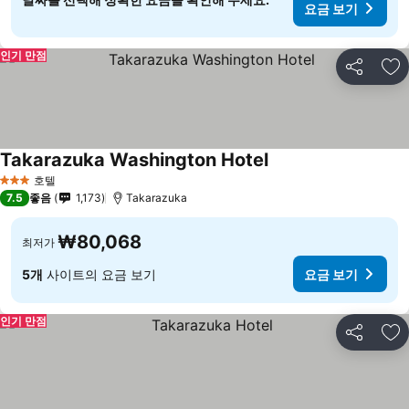
요금 보기
인기 만점
공유
즐
Takarazuka Washington Hotel
호텔
3 성급
7.5
좋음
1,173
Takarazuka
₩80,068
최저가
5개
사이트의 요금 보기
요금 보기
인기 만점
공유
즐