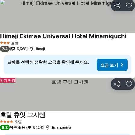
공유
즐
Himeji Ekimae Universal Hotel Minamiguchi
호텔
3 성급
7.4
5,568
Himeji
날짜를 선택해 정확한 요금을 확인해 주세요.
요금 보기
인기 만점
공유
즐
호텔 휴잇 고시엔
호텔
4 성급
8.2
아주 좋음
8,124
Nishinomiya