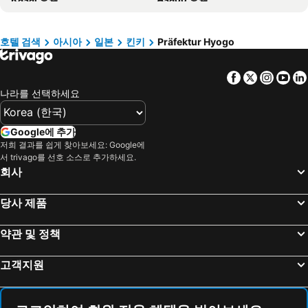
크레타 섬 호텔
Paris 호텔
Kami 호텔
Harima 호텔
발리 호텔
경상북도 호텔
Tatsuno 호텔
Sayo 호텔
밀로섬 호텔
크로아티아 해안 호텔
호텔 검색
아시아
일본
킨키
Präfektur Hyogo
Shiso 호텔
Takasago 호텔
대만 호텔
Facebook
Twitter
Insta
Yo
Aioi 호텔
Nishiwaki 호텔
나라를 선택하세요
Ono 호텔
Ashiya 호텔
Kamikawa 호텔
Itami 호텔
Google에 추가
저희 결과를 쉽게 찾아보세요: Google에
서 trivago를 선호 소스로 추가하세요.
회사
당사 제품
약관 및 정책
고객지원