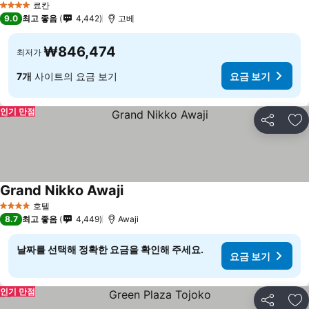
료칸
4 성급
9.0
최고 좋음
4,442
고베
₩846,474
최저가
7개
사이트의 요금 보기
요금 보기
인기 만점
공유
즐
Grand Nikko Awaji
호텔
4 성급
8.7
최고 좋음
4,449
Awaji
날짜를 선택해 정확한 요금을 확인해 주세요.
요금 보기
인기 만점
공유
즐