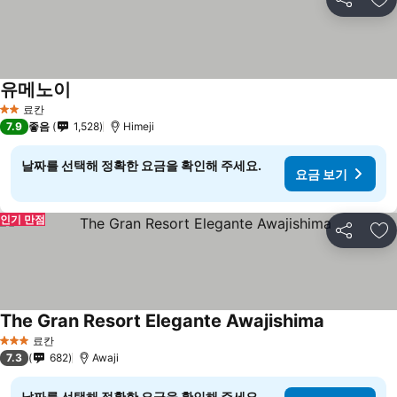
공유
즐
유메노이
료칸
2 성급
7.9
좋음
1,528
Himeji
날짜를 선택해 정확한 요금을 확인해 주세요.
요금 보기
인기 만점
공유
즐
The Gran Resort Elegante Awajishima
료칸
3 성급
7.3
682
Awaji
날짜를 선택해 정확한 요금을 확인해 주세요.