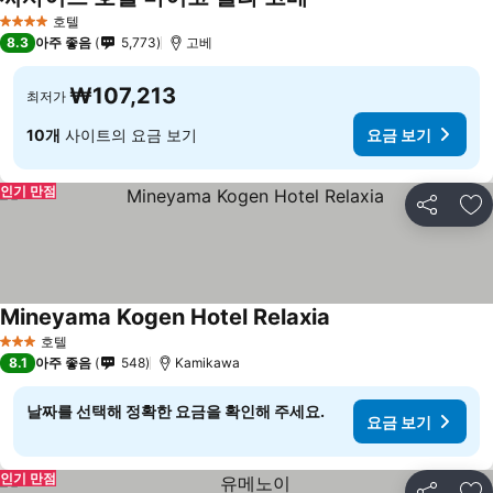
호텔
4 성급
8.3
아주 좋음
5,773
고베
₩107,213
최저가
10개
사이트의 요금 보기
요금 보기
인기 만점
공유
즐
Mineyama Kogen Hotel Relaxia
호텔
3 성급
8.1
아주 좋음
548
Kamikawa
날짜를 선택해 정확한 요금을 확인해 주세요.
요금 보기
인기 만점