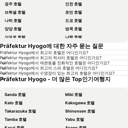
경주 호텔
인천 호텔
브뤼셀 호텔
로빈 호텔
나하 호텔
도쿄 호텔
양양 호텔
방콕 호텔
삿포로 호텔
냐짱 호텔
Präfektur Hyogo에 대한 자주 묻는 질문
나고야 호텔
대전 호텔
Präfektur Hyogo에서 최고의 호텔은 어디인가요?
제주시 호텔
다낭 호텔
Präfektur Hyogo에서 최고의 럭셔리 호텔은 어디인가요?
삼척 호텔
평창 호텔
Präfektur Hyogo에서 애완동물 친화적인 호텔은 어디인가요?
Präfektur Hyogo에서 최고의 스파 호텔은 어디인가요?
고성 호텔
목포 호텔
Präfektur Hyogo에서 수영장이 있는 최고의 호텔은 어디인가요?
Präfektur Hyogo - 더 많은 Top인기여행지
오키나와 호텔
산토리니섬 호텔
홍콩 호텔
푸켓타운 호텔
Sanda 호텔
Miki 호텔
보홀 호텔
한국 호텔
Kato 호텔
Kakogawa 호텔
타이페이 호텔
타이중 호텔
Takarazuka 호텔
Shinonsen 호텔
경기도 호텔
유럽 호텔
Tamba 호텔
Yabu 호텔
경상남도 호텔
보라카이 호텔
Kasai 호텔
Asago 호텔