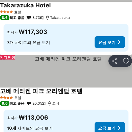
Takarazuka Hotel
호텔
4 성급
8.6
최고 좋음
3,739
Takarazuka
₩117,303
최저가
7개
사이트의 요금 보기
요금 보기
인기 만점
공유
즐
고베 메리켄 파크 오리엔탈 호텔
호텔
4 성급
8.6
최고 좋음
20,052
고베
₩113,006
최저가
10개
사이트의 요금 보기
요금 보기