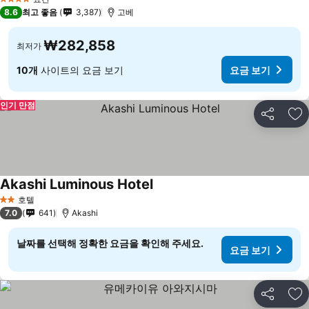
4 성급
8.6
최고 좋음
3,387
고베
₩282,858
최저가
10개
사이트의 요금 보기
요금 보기
인기 만점
공유
즐
Akashi Luminous Hotel
호텔
2 성급
7.0
641
Akashi
날짜를 선택해 정확한 요금을 확인해 주세요.
요금 보기
공유
즐