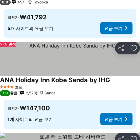
6.9
457
Toyooka
₩41,792
최저가
5개
사이트의 요금 보기
요금 보기
인기 만점
공유
즐
ANA Holiday Inn Kobe Sanda by IHG
호텔
4 성급
7.9
좋음
2,520
Sanda
₩147,100
최저가
1개
사이트의 요금 보기
요금 보기