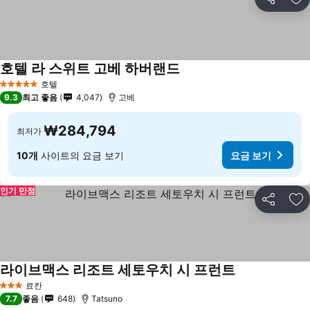
공유
즐
호텔 라 스위트 고베 하버랜드
호텔
5 성급
9.3
최고 좋음
4,047
고베
₩284,794
최저가
10개
사이트의 요금 보기
요금 보기
인기 만점
공유
즐
라이브맥스 리조트 세토우치 시 프런트
료칸
3 성급
7.7
좋음
648
Tatsuno