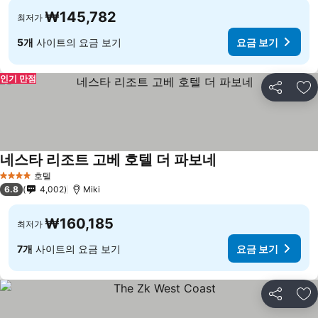
₩145,782
최저가
5개
사이트의 요금 보기
요금 보기
인기 만점
공유
즐
네스타 리조트 고베 호텔 더 파보네
호텔
4 성급
6.8
4,002
Miki
₩160,185
최저가
7개
사이트의 요금 보기
요금 보기
공유
즐