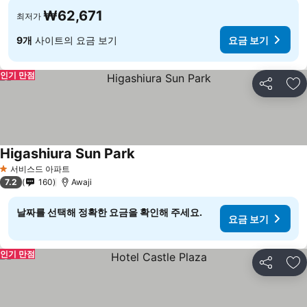
₩62,671
최저가
9개
사이트의 요금 보기
요금 보기
인기 만점
공유
즐
Higashiura Sun Park
서비스드 아파트
1 성급
7.2
160
Awaji
날짜를 선택해 정확한 요금을 확인해 주세요.
요금 보기
인기 만점
공유
즐