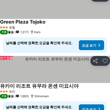
Green Plaza Tojoko
호텔
3 성급
7.9
좋음
1,317
Kato
날짜를 선택해 정확한 요금을 확인해 주세요.
요금 보기
인기 만점
공유
즐
유카이 리조트 유무라 온센 미요시야
료칸
3 성급
7.5
좋음
1,993
Shinonsen
날짜를 선택해 정확한 요금을 확인해 주세요.
요금 보기