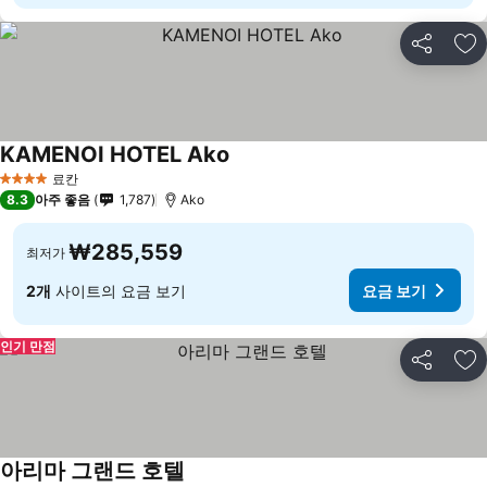
공유
즐
KAMENOI HOTEL Ako
료칸
4 성급
8.3
아주 좋음
1,787
Ako
₩285,559
최저가
2개
사이트의 요금 보기
요금 보기
인기 만점
공유
즐
아리마 그랜드 호텔