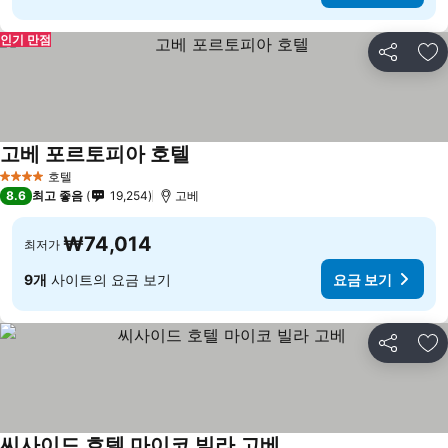
인기 만점
공유
즐
고베 포르토피아 호텔
호텔
4 성급
8.6
최고 좋음
19,254
고베
₩74,014
최저가
9개
사이트의 요금 보기
요금 보기
공유
즐
씨사이드 호텔 마이코 빌라 고베