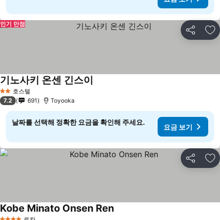
인기 만점
공유
즐
기노사키 온센 긴스이
호스텔
2 성급
7.2
691
Toyooka
날짜를 선택해 정확한 요금을 확인해 주세요.
요금 보기
공유
즐
Kobe Minato Onsen Ren
료칸