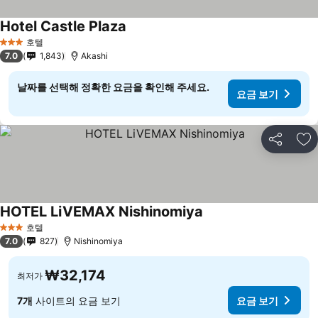
Hotel Castle Plaza
호텔
3 성급
7.0
1,843
Akashi
날짜를 선택해 정확한 요금을 확인해 주세요.
요금 보기
공유
즐
HOTEL LiVEMAX Nishinomiya
호텔
3 성급
7.0
827
Nishinomiya
₩32,174
최저가
7개
사이트의 요금 보기
요금 보기