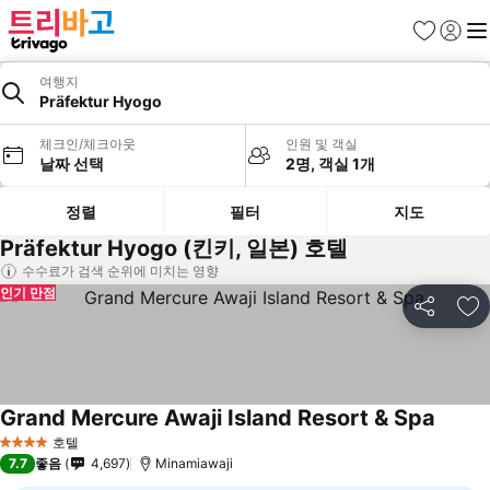
즐겨찾기
로그인
메
여행지
Präfektur Hyogo
체크인/체크아웃
인원 및 객실
날짜 선택
2명, 객실 1개
정렬
필터
지도
Präfektur Hyogo (킨키, 일본) 호텔
수수료가 검색 순위에 미치는 영향
인기 만점
공유
즐
Grand Mercure Awaji Island Resort & Spa
호텔
4 성급
7.7
좋음
4,697
Minamiawaji