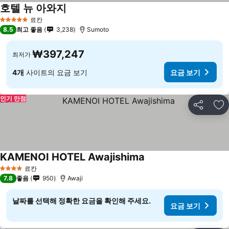
호텔 뉴 아와지
료칸
5 성급
8.5
최고 좋음
3,238
Sumoto
₩397,247
최저가
4개
사이트의 요금 보기
요금 보기
인기 만점
공유
즐
KAMENOI HOTEL Awajishima
료칸
4 성급
7.8
좋음
950
Awaji
날짜를 선택해 정확한 요금을 확인해 주세요.
요금 보기