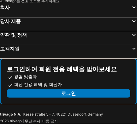
서 trivago를 선호 소스로 추가하세요.
잠실 야구경기장
롯데월드
호텔 밀리오레 서울
Hilton Garden Inn Seoul Gangnam
회사
월미도
대전역
ibis Ambassador Seoul Insadong
Nine Tree by Parnas Seoul Insadong
마포구
경포해수욕장
ibis Styles Ambassador Seoul Gangnam
Lavita Hotel
당사 제품
영등포역
종로
Four Points by Sheraton Seoul, Guro
이비스 스타일 앰배서더 서울 용산 - 서울드래곤시티 호텔
약관 및 정책
수원역
정동진
뉴서울 호텔
라마다 호텔 & 스위트 서울 남대문
인사동
잠실종합운동장
Hotel Gracery Seoul
Toyoko Inn Seoul Yeongdeungpo
고객지원
서울대공원
용산
Cherry Motel
CMS 인 서울
코엑스
광화문
CMS 인 서울
Wecostay Cheongnyangni
로그인하여 회원 전용 혜택을 받아보세요
라까사호텔 광명
송파구
Hoegi E Motel Seoul
31페이지
경험 맞춤화
건대
Jongno
Anook Hotel Cheongnyangni
Hotel The Designers Cheongnyangni
회원 전용 혜택 및 회원가
동대문시장
동대문시장
Stay Passport Express Gyeongseong Cheongnyangni
라하
로그인
서초구
구로구
Hotel Unique by Foret
호텔 유니크 바이 포레
광진구
양양국제공항
Billz Hotel Dongdaemoon
호텔칸
trivago N.V.
, Kesselstraße 5 – 7, 40221 Düsseldorf, Germany
서울
East gate
Navi Hotel
Maison Kan Hotel Dongdaemun
2026 trivago | 무단 복사, 이동 금지.
창덕궁
창경궁
Maison Seongsu KAN Hotel
H Avenue Hotel Dongdaemun Sungshin
중구
을지로
호텔 디 아티스트 동선
The Artist Branch Sungshin Univ Seoul