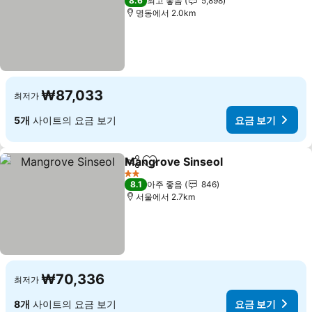
8.6
최고 좋음
5,898
명동에서 2.0km
₩87,033
최저가
5개
사이트의 요금 보기
요금 보기
Mangrove Sinseol
공유
즐겨찾기에 추가
요금 보
2 성급
8.1
아주 좋음
846
서울에서 2.7km
₩70,336
최저가
8개
사이트의 요금 보기
요금 보기