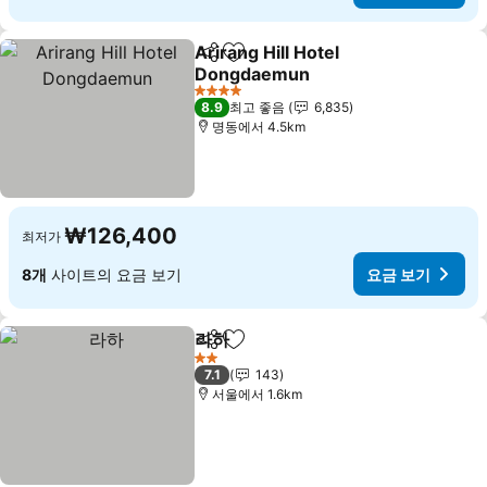
Arirang Hill Hotel
공유
즐겨찾기에 추가
Dongdaemun
요금 보기
4 성급
8.9
최고 좋음
6,835
명동에서 4.5km
₩126,400
최저가
8개
사이트의 요금 보기
요금 보기
라하
공유
즐겨찾기에 추가
요금 보기
2 성급
7.1
143
서울에서 1.6km