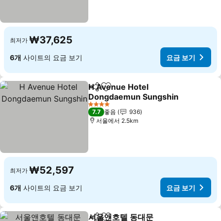
₩37,625
최저가
6개
사이트의 요금 보기
요금 보기
H Avenue Hotel
공유
즐겨찾기에 추가
Dongdaemun Sungshin
요금 보기
4 성급
7.7
좋음
936
서울에서 2.5km
₩52,597
최저가
6개
사이트의 요금 보기
요금 보기
서울앤호텔 동대문