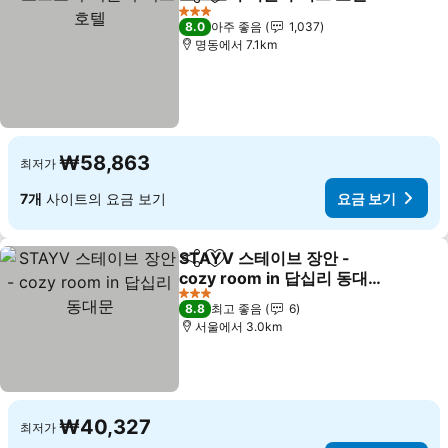
공유
즐겨찾기에 추가
요
3 성급
8.0
아주 좋음
1,037
명동에서 7.1km
₩58,863
최저가
7개
사이트의 요금 보기
요금 보기
STAYV 스테이브 장안 -
공유
즐겨찾기에 추가
cozy room in 답십리 동대
문
요금 보기
3 성급
8.8
최고 좋음
6
서울에서 3.0km
₩40,327
최저가