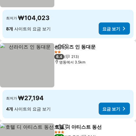
₩104,023
최저가
8개
사이트의 요금 보기
요금 보기
선라이즈 인 동대문
공유
즐겨찾기에 추가
요금 보기
2 성급
6.4
213
명동에서 3.5km
₩27,194
최저가
4개
사이트의 요금 보기
요금 보기
호텔 디 아티스트 동선
공유
즐겨찾기에 추가
요금 
3 성급