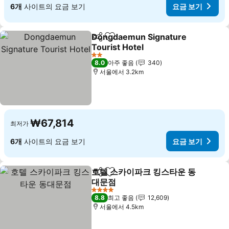
6개
사이트의 요금 보기
요금 보기
Dongdaemun Signature
공유
즐겨찾기에 추가
Tourist Hotel
요금 보기
2 성급
8.0
아주 좋음
340
서울에서 3.2km
₩67,814
최저가
6개
사이트의 요금 보기
요금 보기
호텔 스카이파크 킹스타운 동
공유
즐겨찾기에 추가
대문점
요금 보기
4 성급
8.8
최고 좋음
12,609
서울에서 4.5km