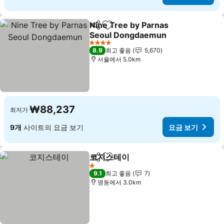
Nine Tree by Parnas
공유
즐겨찾기에 추가
Seoul Dongdaemun
요금 보기
4 성급
8.9
최고 좋음
5,670
서울에서 5.0km
₩88,237
최저가
9개
사이트의 요금 보기
요금 보기
코지스테이
공유
즐겨찾기에 추가
요금 보기
1 성급
9.1
최고 좋음
7
명동에서 3.0km