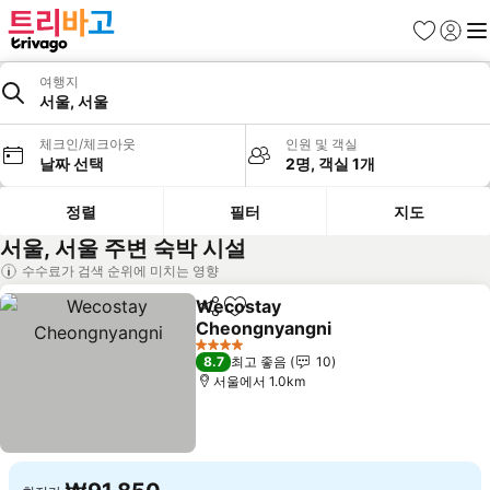
즐겨찾기
로그인
메
여행지
서울, 서울
체크인/체크아웃
인원 및 객실
날짜 선택
2명, 객실 1개
정렬
필터
지도
서울, 서울 주변 숙박 시설
수수료가 검색 순위에 미치는 영향
Wecostay
공유
즐겨찾기에 추가
Cheongnyangni
요금 보기
4 성급
8.7
최고 좋음
10
서울에서 1.0km