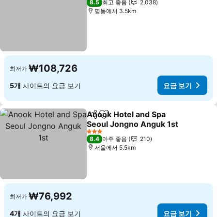
8.5
최고 좋음
2,038
명동에서 3.5km
₩108,726
최저가
5개
사이트의 요금 보기
요금 보기
Anook Hotel and Spa
공유
즐겨찾기에 추가
Seoul Jongno Anguk 1st
요금 보기
3 성급
8.4
아주 좋음
210
서울에서 5.5km
₩76,992
최저가
4개
사이트의 요금 보기
요금 보기