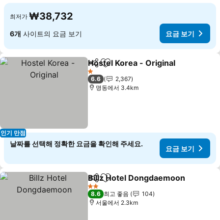
₩38,732
최저가
6개
사이트의 요금 보기
요금 보기
Hostel Korea - Original
공유
즐겨찾기에 추가
요금
1 성급
6.6
2,367
명동에서 3.4km
인기 만점
날짜를 선택해 정확한 요금을 확인해 주세요.
요금 보기
Billz Hotel Dongdaemoon
공유
즐겨찾기에 추가
2 성급
8.6
최고 좋음
104
서울에서 2.3km