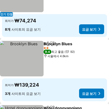
인기 만점
₩74,274
최저가
8개
사이트의 요금 보기
요금 보기
Brooklyn Blues
공유
즐겨찾기에 추가
요금 보기
2 성급
9.4
최고 좋음
92
서울에서 4.6km
₩139,224
최저가
3개
사이트의 요금 보기
요금 보기
Hotel dongyangjang