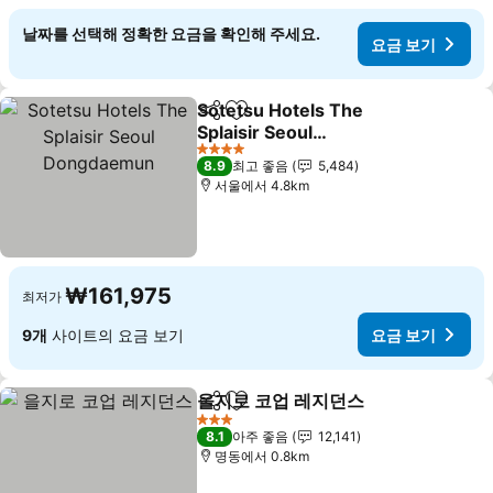
날짜를 선택해 정확한 요금을 확인해 주세요.
요금 보기
Sotetsu Hotels The
공유
즐겨찾기에 추가
Splaisir Seoul
Dongdaemun
요금 보기
4 성급
8.9
최고 좋음
5,484
서울에서 4.8km
₩161,975
최저가
9개
사이트의 요금 보기
요금 보기
을지로 코업 레지던스
공유
즐겨찾기에 추가
요금 
3 성급
8.1
아주 좋음
12,141
명동에서 0.8km