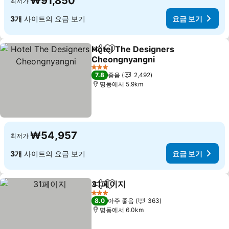
₩91,850
최저가
3개
사이트의 요금 보기
요금 보기
Hotel The Designers
공유
즐겨찾기에 추가
Cheongnyangni
요금 보기
3 성급
7.8
좋음
2,492
명동에서 5.9km
₩54,957
최저가
3개
사이트의 요금 보기
요금 보기
31페이지
공유
즐겨찾기에 추가
요금 보기
3 성급
8.0
아주 좋음
363
명동에서 6.0km