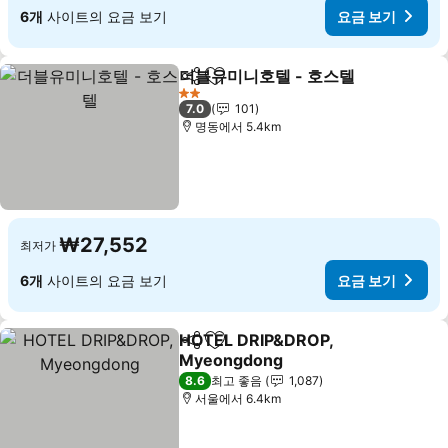
6개
사이트의 요금 보기
요금 보기
더블유미니호텔 - 호스텔
공유
즐겨찾기에 추가
요금
2 성급
7.0
101
명동에서 5.4km
₩27,552
최저가
6개
사이트의 요금 보기
요금 보기
HOTEL DRIP&DROP,
공유
즐겨찾기에 추가
Myeongdong
요금 보기
8.6
최고 좋음
1,087
서울에서 6.4km