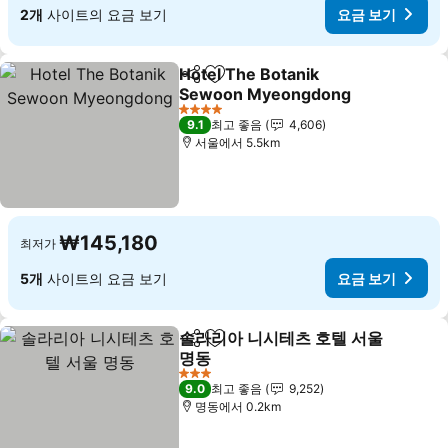
2개
사이트의 요금 보기
요금 보기
Hotel The Botanik
공유
즐겨찾기에 추가
Sewoon Myeongdong
요금 보기
4 성급
9.1
최고 좋음
4,606
서울에서 5.5km
₩145,180
최저가
5개
사이트의 요금 보기
요금 보기
솔라리아 니시테츠 호텔 서울
공유
즐겨찾기에 추가
명동
요금 보기
3 성급
9.0
최고 좋음
9,252
명동에서 0.2km