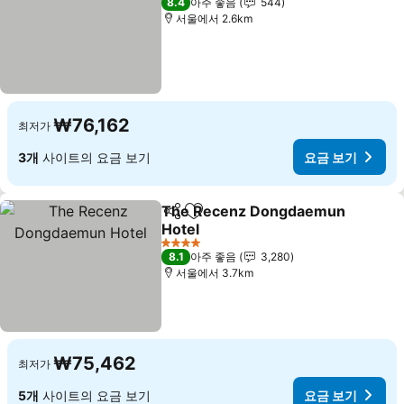
8.4
아주 좋음
544
서울에서 2.6km
₩76,162
최저가
3개
사이트의 요금 보기
요금 보기
The Recenz Dongdaemun
공유
즐겨찾기에 추가
Hotel
요금 보기
4 성급
8.1
아주 좋음
3,280
서울에서 3.7km
₩75,462
최저가
5개
사이트의 요금 보기
요금 보기