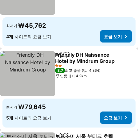
₩45,762
최저가
4개
사이트의 요금 보기
요금 보기
Friendly DH Naissance
공유
즐겨찾기에 추가
Hotel by Mindrum Group
요금 보기
2 성급
8.7
최고 좋음
4,864
명동에서 4.2km
₩79,645
최저가
5개
사이트의 요금 보기
요금 보기
보르조미 서울 부티크 호텔