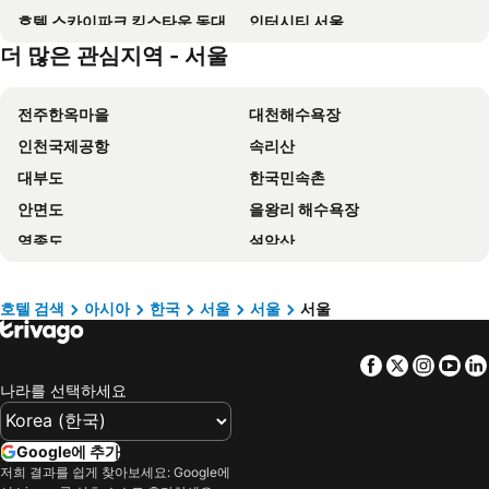
호텔 스카이파크 킹스타운 동대문점
인터시티 서울
더 많은 관심지역 - 서울
도미인 서울 강남
트레블로지 동대문 호텔
토요코 인 서울 강남
서울앤호텔 동대문
전주한옥마을
대천해수욕장
Holiday Inn Express Seoul Hongdae By Ihg
Grand Hyatt Seoul
인천국제공항
속리산
프레지던트호텔
그랜드 워커힐 서울
대부도
한국민속촌
LOTTE City Hotel Guro
Four Points by Sheraton Josun, Seoul Station
안면도
을왕리 해수욕장
호텔 리베라
Koreana Hotel
영종도
설악산
Hotel The Botanik Sewoon Myeongdong
토요코 인 동대문
에버랜드
서울역
Insadong Crown Hotel
골든서울호텔
명동
망상 해수욕장
호텔 국도
W 서울 워커힐
호텔 검색
아시아
한국
서울
서울
서울
강남구
우연플로라호텔
롯데 호텔 서울
Fraser Place Namdaemun Seoul
Facebook
Twitter
Insta
Yo
속초해수욕장
경포대
노보텔 앰배서더 서울 동대문 호텔 & 레지던스
솔라리아 니시테츠 호텔 서울 명동
나라를 선택하세요
용산역
강원랜드 카지노
JW 메리어트 호텔 서울
신라스테이 광화문
킨텍스
홍대
The Stay Classic Hotel Myeongdong
Roynet Hotel Seoul Mapo
Google에 추가
송도
잠실
Nine Tree by Parnas Seoul Dongdaemun
코트야드 바이 메리어트 서울 보타닉 파크
저희 결과를 쉽게 찾아보세요: Google에