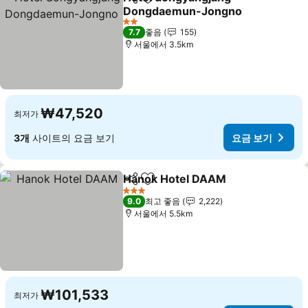
공유
즐겨찾기에 추가
Dongdaemun-Jongno
요금 보기
2 성급
7.7
좋음
155
서울에서 3.5km
₩47,520
최저가
3개
사이트의 요금 보기
요금 보기
Hanok Hotel DAAM
공유
즐겨찾기에 추가
요금 보
3 성급
9.0
최고 좋음
2,222
서울에서 5.5km
₩101,533
최저가