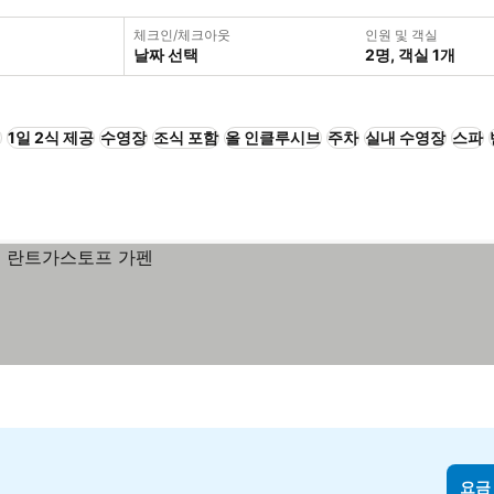
체크인/체크아웃
인원 및 객실
날짜 선택
2명, 객실 1개
+
1일 2식 제공
수영장
조식 포함
올 인클루시브
주차
실내 수영장
스파
요금