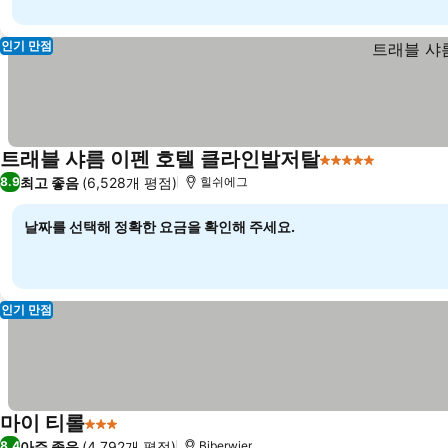
인기 만점
트래블 샤름 이펜 호텔 클라인발저탈
5 성급
최고 좋음
(6,528개 평점)
8.9
힐쉬에그
날짜를 선택해 정확한 요금을 확인해 주세요.
인기 만점
마이 티롤
3 성급
아주 좋음
(4,792개 평점)
8.4
Biberwier