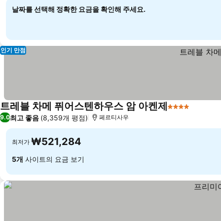
날짜를 선택해 정확한 요금을 확인해 주세요.
인기 만점
트레블 차메 퓌어스텐하우스 암 아켄제
4 성급
최고 좋음
(8,359개 평점)
9.0
페르티사우
₩521,284
최저가
5개
사이트의 요금 보기