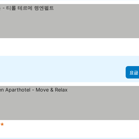
요금
성급