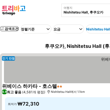
여행지
검색조건
정렬기준
요금
Nishitetsu Hal
후쿠오카, Nishitetsu Hall
인기 만점
위베이스 하카타 - 호스텔
2 성급
최고 좋음
(4,581개 평점)
8.9
Nishitetsu Hall에서 1.1km
₩72,310
최저가